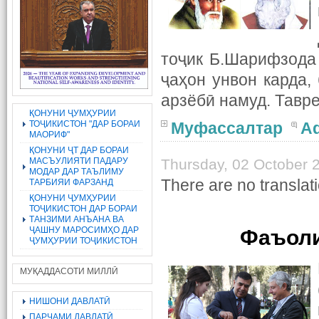
тоҷик Б.Шарифзода
ҷаҳон унвон карда,
арзёбӣ намуд. Тавр
ҚОНУНИ ҶУМҲУРИИ
ТОҶИКИСТОН "ДАР БОРАИ
Муфассалтар
A
МАОРИФ"
ҚОНУНИ ҶТ ДАР БОРАИ
МАСЪУЛИЯТИ ПАДАРУ
Thursday, 02 October 
МОДАР ДАР ТАЪЛИМУ
There are no translati
ТАРБИЯИ ФАРЗАНД
ҚОНУНИ ҶУМҲУРИИ
ТОҶИКИСТОН ДАР БОРАИ
ТАНЗИМИ АНЪАНА ВА
ҶАШНУ МАРОСИМҲО ДАР
Фаъоли
ҶУМҲУРИИ ТОҶИКИСТОН
МУҚАДДАСОТИ МИЛЛӢ
НИШОНИ ДАВЛАТӢ
ПАРЧАМИ ДАВЛАТӢ