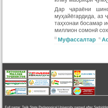
Дар ҷараёни шин
муҳайёгардида, аз 
таҳхонаи босамар и
миллион сомонӣ со
Муфассалтар
A
Full name: Tajik State Pedagogical University named after Sadriddi