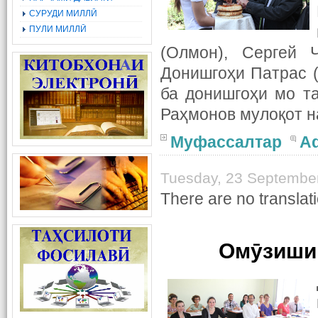
СУРУДИ МИЛЛӢ
ПУЛИ МИЛЛӢ
(Олмон), Сергей 
Донишгоҳи Патрас 
ба донишгоҳи мо т
Раҳмонов мулоқот н
Муфассалтар
A
Tuesday, 23 Septembe
There are no translati
Омӯзиши 