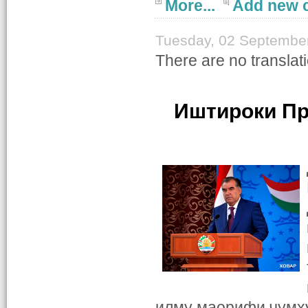
More...
Add new 
Tuesday, 02 Septembe
There are no translati
Иштироки Пр
илму маорифи ҷумҳу