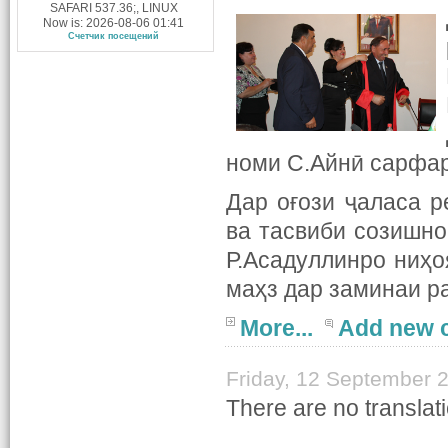
SAFARI 537.36;, LINUX
Now is: 2026-08-06 01:41
Счетчик посещений
номи С.Айнӣ сарфар
Дар оғози ҷаласа р
ва тасвиби созишно
Р.Асадуллинро ниҳоя
маҳз дар заминаи р
More...
Add new 
Friday, 12 September 
There are no translati