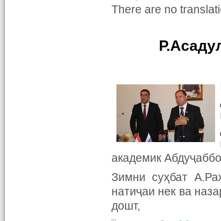
There are no translati
Р.Асаду
академик Абдуҷаббо
Зимни суҳбат А.Ра
натиҷаи нек ва наза
дошт,