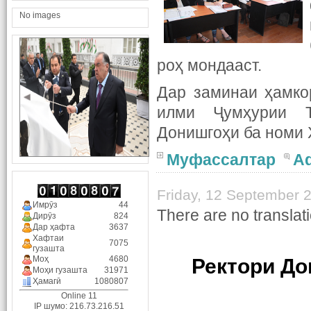
No images
роҳ мондааст.
Дар заминаи ҳамко
илми Ҷумҳурии Т
Донишгоҳи ба номи
Муфассалтар
A
Friday, 12 September 
Имрӯз
44
There are no translati
Дирӯз
824
Дар ҳафта
3637
Хафтаи
7075
гузашта
Моҳ
4680
Ректори Д
Моҳи гузашта
31971
Ҳамагӣ
1080807
Online 11
IP шумо: 216.73.216.51