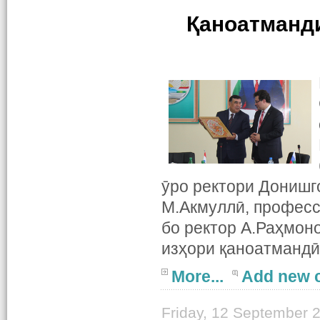
Қаноатманди
ӯро ректори Донишг
М.Акмуллӣ, професс
бо ректор А.Раҳмон
изҳори қаноатмандӣ
More...
Add new 
Friday, 12 September 