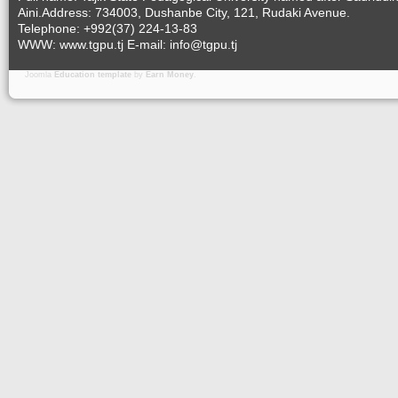
Aini.Address: 734003, Dushanbe City, 121, Rudaki Avenue.
Telephone: +992(37) 224-13-83
WWW: www.tgpu.tj E-mail: info@tgpu.tj
Joomla
Education template
by
Earn Money
.