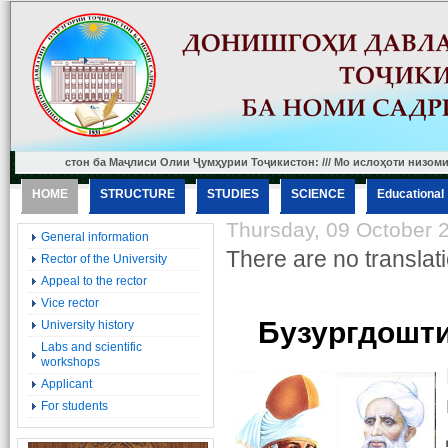
икистон ба Маҷлиси Олии Ҷумҳурии Тоҷикистон: /// Мо ислоҳоти низоми ҳамаи з
HOME
STRUCTURE
STUDIES
SCIENCE
Еducational
Thursday, 09 October 
General information
There are no translati
Rector of the University
Appeal to the rector
Vice rector
Бузургдошт
University history
Labs and scientific
workshops
Applicant
For students