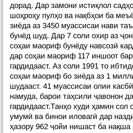
дорад. Дар замони истиқлол садҳ
шоҳроҳу пулҳо ва нақбҳои ба меъ
зиёда аз 3450 муассисаи нави та
бунёд шуд. Дар 7 соли охир аз ҷ
соҳаи маориф бунёду навсозӣ кар
дар соҳаи маориф 117 иншоот бар
гардидааст. Аз соли 1991 то ибти
соҳаи маориф бо зиёда аз 1 милл
шудааст. 41 муассисаи олии касб
намуда, барои таҳсили ҷавонон д
гардидааст.Танҳо худи ҳамин сол
умумӣ ва бинои иловагӣ дар назд
ҳазору 962 ҷойи нишаст ба нақша 