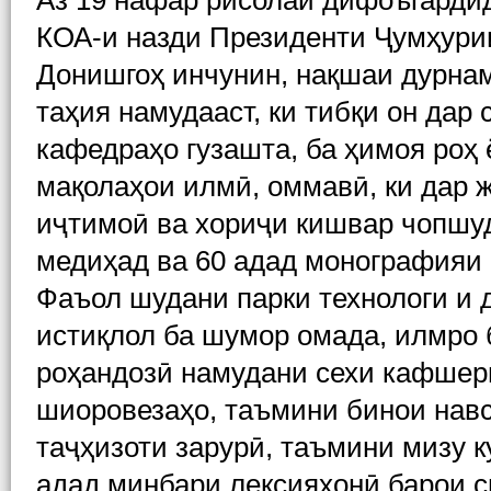
Аз 19 нафар рисолаи дифоъгардид
КОА-и назди Президенти Ҷумҳурии
Донишгоҳ инчунин, нақшаи дурна
таҳия намудааст, ки тибқи он дар
кафедраҳо гузашта, ба ҳимоя роҳ
мақолаҳои илмӣ, оммавӣ, ки дар 
иҷтимоӣ ва хориҷи кишвар чопшу
медиҳад ва 60 адад монографияи 
Фаъол шудани парки технологи и 
истиқлол ба шумор омада, илмро 
роҳандозӣ намудани сехи кафшерг
шиоровезаҳо, таъмини бинои навс
таҷҳизоти зарурӣ, таъмини мизу 
адад минбари лексияхонӣ барои с