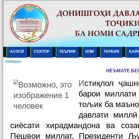
АСОСӢ
СОХТОР
ТАЪЛИМ
ИЛМ
ТАРБИЯ
БАЙ
Хабарҳо
НЕЪМАТЕ БЕ
И
стиқлол ҷашн
барои миллати
тољик ба маъно
давлати миллӣ
сиёсати хирадмандона ва соза
Пешвои миллат, Президенти Љ