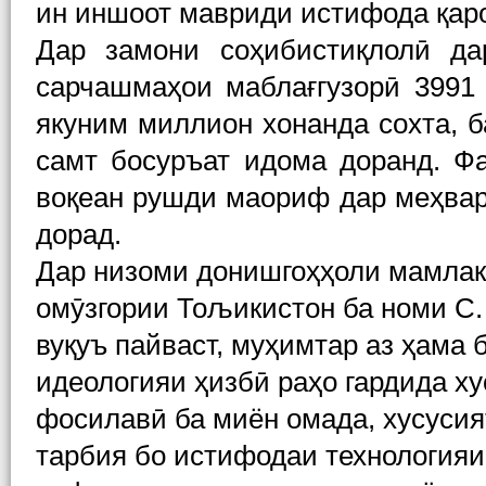
ин иншоот мавриди истифода қар
Дар замони соҳибистиқлолӣ да
сарчашмаҳои маблағгузорӣ 3991
якуним миллион хонанда сохта, б
самт босуръат идома доранд. Фа
воқеан рушди маориф дар меҳвар
дорад.
Дар низоми донишгоҳҳоли мамлака
омӯзгории Тољикистон ба номи С.
вуқуъ пайваст, муҳимтар аз ҳама
идеологияи ҳизбӣ раҳо гардида х
фосилавӣ ба миён омада, хусуси
тарбия бо истифодаи технологияи