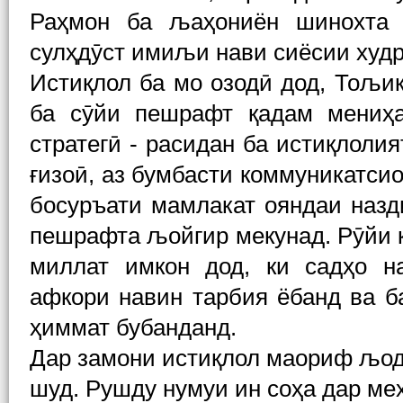
Раҳмон ба љаҳониён шинохта 
сулҳдӯст имиљи нави сиёсии худр
Истиқлол ба мо озодӣ дод, Тољи
ба сӯйи пешрафт қадам мениҳа
стратегӣ - расидан ба истиқлоли
ғизоӣ, аз бумбасти коммуникатси
босуръати мамлакат ояндаи назд
пешрафта љойгир мекунад. Рӯйи 
миллат имкон дод, ки садҳо н
афкори навин тарбия ёбанд ва 
ҳиммат бубанданд.
Дар замони истиқлол маориф љо
шуд. Рушду нумуи ин соҳа дар ме