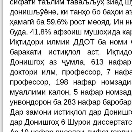
сифати таълим таваљљуҳ зиёд шу
донишљӯёне, ки танҳо бо баҳои аъ
ҳамагӣ ба 59,6% рост меояд. Ин 
буда, 41,8% афзоиш мушоҳида ка
Иқтидори илмии ДДОТ ба номи С
баракати истиқлол аст. Иқтид
Донишгоҳ аз ҷумла, 613 нафар
доктори илм, профессор, 7 нафа
профессор, 198 нафар номзади
муаллими калон, 5 нафар номзад
унвондорон ба 283 нафар баробар
Дар замони истиқлол дар Донишг
дар Донишгоҳ 6 Шурои диссертат