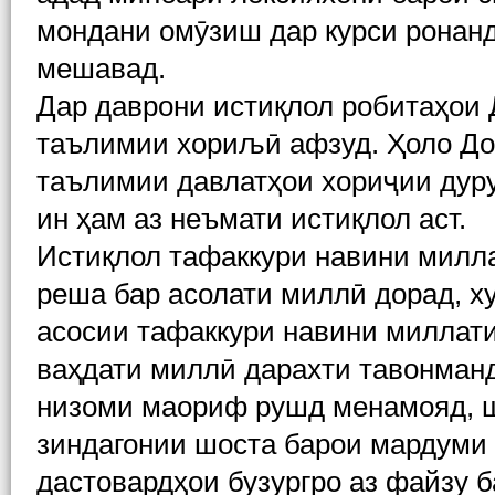
мондани омӯзиш дар курси ронанд
мешавад.
Дар даврони истиқлол робитаҳои
таълимии хориљӣ афзуд. Ҳоло До
таълимии давлатҳои хориҷии дуру
ин ҳам аз неъмати истиқлол аст.
Истиқлол тафаккури навини милла
реша бар асолати миллӣ дорад, х
асосии тафаккури навини миллат
ваҳдати миллӣ дарахти тавонманд
низоми маориф рушд менамояд, ш
зиндагонии шоста барои мардуми
дастовардҳои бузургро аз файзу 