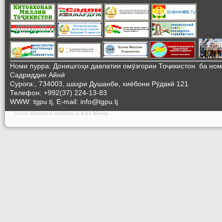
Номи пурра: Донишгоҳи давлатии омӯзгории Тоҷикистон ба но
Садриддин Айнӣ
Суроға:, 734003, шаҳри Душанбе, хиёбони Рӯдакӣ 121
Телефон: +992(37) 224-13-83
WWW: tgpu.tj, E-mail: info@tgpu.tj
Joomla
Education template
by
Earn Money
.