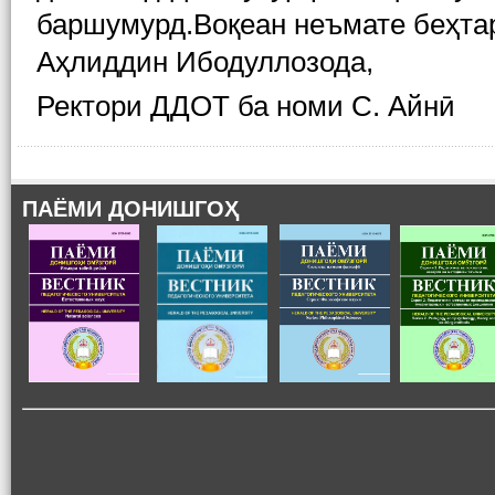
баршумурд.Воқеан неъмате беҳта
Аҳлиддин Ибодуллозода,
Ректори ДДОТ ба номи С. Айнӣ
ПАЁМИ ДОНИШГОҲ