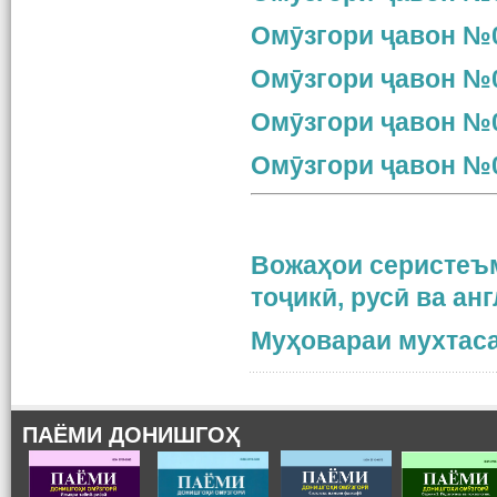
Омӯзгори ҷавон №0
Омӯзгори ҷавон №0
Омӯзгори ҷавон №0
Омӯзгори ҷавон №0
Вожаҳои серистеъм
тоҷикӣ, русӣ ва ан
Муҳовараи мухтаса
ПАЁМИ ДОНИШГОҲ