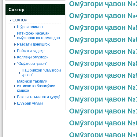
Омӯзгори ҷавон №3
Сохтор
Омӯзгори ҷавон №4
СОХТОР
Омӯзгори ҷавон №5
Шӯрои олимон
Иттифоқи касабаи
омӯзгорон ва кормандон
Омӯзгори ҷавон №6
Раёсати донишгоҳ
Омӯзгори ҷавон №7
Раёсати кадрҳо
Коллеҷи омӯзгорӣ
Омӯзгори ҷавон №8
"Омӯзгори ҷавон"
Нашрияҳои "Омӯзгорӣ
Омӯзгори ҷавон №9
ҷавон"
Маркази такмили
Омӯзгори ҷавон №1
ихтисос ва бозомӯзии
кадрҳо
Бахши таъминоти ҳуқуқӣ
Омӯзгори ҷавон №1
Шуъбаи умумӣ
Омӯзгори ҷавон №1
Омӯзгори ҷавон №0
Омӯзгори ҷавон №0