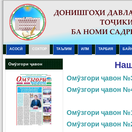
АСОСӢ
СОХТОР
ТАЪЛИМ
ИЛМ
ТАРБИЯ
БАЙ
Наш
Омӯзгори ҷавон
Омӯзгори ҷавон №3
Омӯзгори ҷавон №4
Омӯзгори ҷавон №1
Омӯзгори ҷавон №2