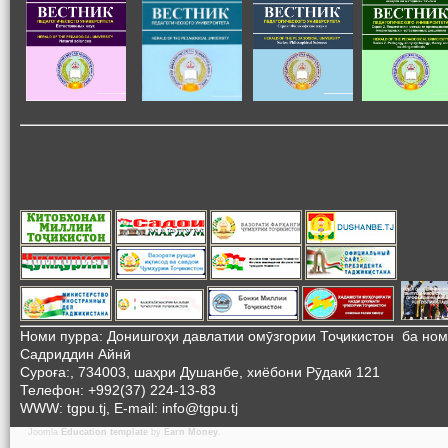
Номи пурра: Донишгоҳи давлатии омӯзгории Тоҷикистон ба но
Садриддин Айнӣ
Суроға:, 734003, шаҳри Душанбе, хиёбони Рӯдакӣ 121
Телефон: +992(37) 224-13-83
WWW: tgpu.tj, E-mail: info@tgpu.tj
Joomla
Education template
by
Earn Money
.