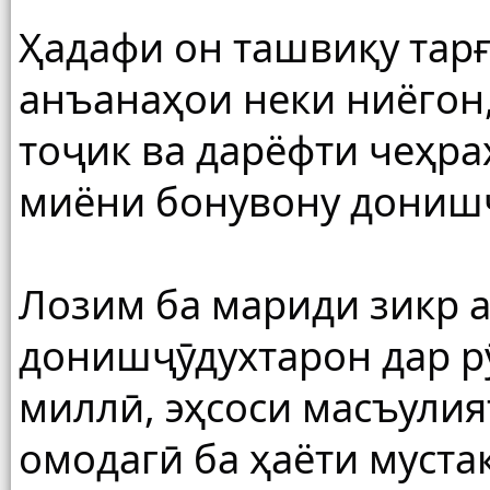
Ҳадафи он ташвиқу тарғ
анъанаҳои неки ниёгон
тоҷик ва дарёфти чеҳра
миёни бонувону дониш
Лозим ба мариди зикр ас
донишҷӯдухтарон дар рӯ
миллӣ, эҳсоси масъулия
омодагӣ ба ҳаёти муст