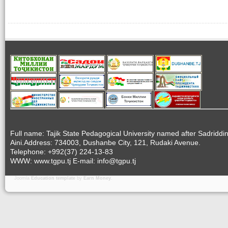
Full name: Tajik State Pedagogical University named after Sadriddi
Aini.Address: 734003, Dushanbe City, 121, Rudaki Avenue.
Telephone: +992(37) 224-13-83
WWW: www.tgpu.tj E-mail: info@tgpu.tj
Joomla
Education template
by
Earn Money
.