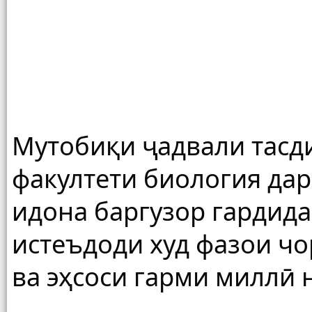
Мутобиқи ҷадвали тасди
факултети биология дар 
идона баргузор гардида
истеъдоди худ фазои чор
ва эҳсоси гарми миллӣ 