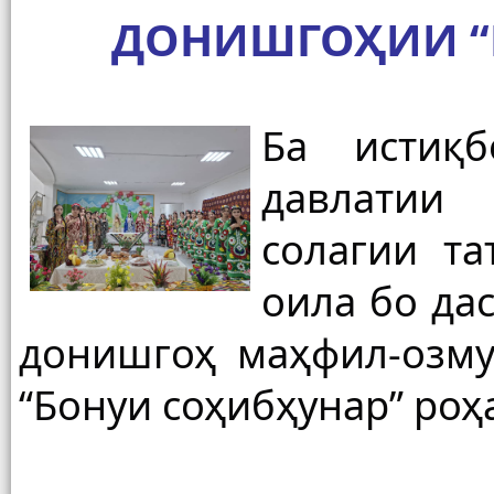
ДОНИШГОҲИИ “
Ба истиқб
давлатии 
солагии та
оила бо да
донишгоҳ маҳфил-озму
“Бонуи соҳибҳунар” роҳа