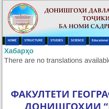
HOME
STRUCTURE
STUDIES
SCIENCE
Еducational
Хабарҳо
There are no translations availabl
ФАКУЛТЕТИ ГЕОГР
ДОНИШГОҲИИ “