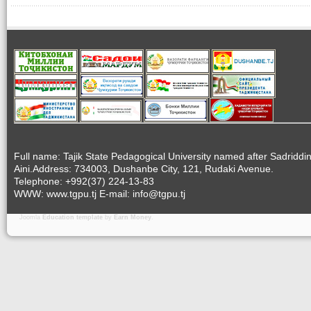
Full name: Tajik State Pedagogical University named after Sadriddi
Aini.Address: 734003, Dushanbe City, 121, Rudaki Avenue.
Telephone: +992(37) 224-13-83
WWW: www.tgpu.tj E-mail: info@tgpu.tj
Joomla
Education template
by
Earn Money
.