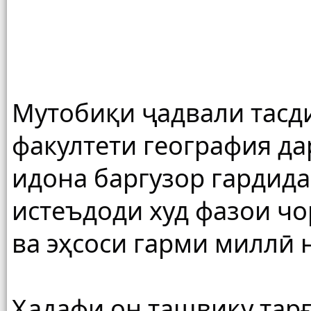
Мутобиқи ҷадвали тасди
факултети география дар
идона баргузор гардида
истеъдоди худ фазои чор
ва эҳсоси гарми миллӣ 
Ҳадафи он ташвиқу тарғ