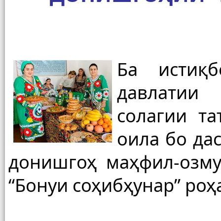
Ба истиқб
давлатии 
солагии та
оила бо да
донишгоҳ маҳфил-озму
“Бонуи соҳибҳунар” роҳа