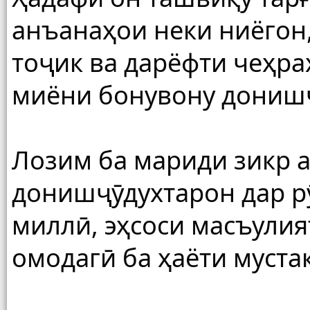
анъанаҳои неки ниёгон
тоҷик ва дарёфти чеҳра
миёни бонувону дониш
Лозим ба мариди зикр ас
донишҷӯдухтарон дар рӯ
миллӣ, эҳсоси масъулия
омодагӣ ба ҳаёти муст