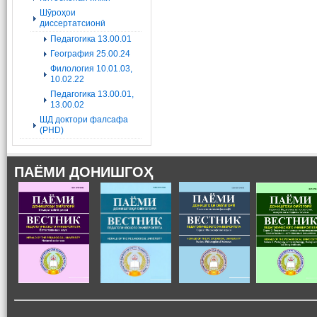
Шӯроҳои
диссертатсионӣ
Педагогика 13.00.01
География 25.00.24
Филология 10.01.03,
10.02.22
Педагогика 13.00.01,
13.00.02
ШД доктори фалсафа
(PHD)
ПАЁМИ ДОНИШГОҲ