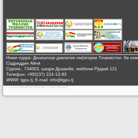
Номи пурра: Донишгоҳи давлатии омӯзгории Тоҷикистон ба но
Садриддин Айнӣ
Суроға:, 734003, шаҳри Душанбе, хиёбони Рӯдакӣ 121
Телефон: +992(37) 224-13-83
WWW: tgpu.tj, E-mail: info@tgpu.tj
Joomla
Education template
by
Earn Money
.