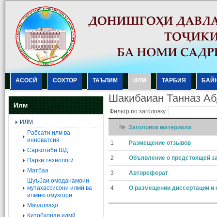
АСОСӢ
СОХТОР
ТАЪЛИМ
ИЛМ
ТАРБИЯ
БАЙ
Шакибаиан Танназ А
Илм
Фильтр по заголовку
ИЛМ
№
Заголовок материала
Раёсати илм ва
инноватсия
1
Размещение отзывов
Саркотиби ШД
2
Объявление о предстоящей з
Парки технологӣ
Матбаа
3
Автореферат
Шуъбаи омоданамоии
мутахассисони илмӣ ва
4
О размещении диссертации и 
илмию омӯзгорӣ
Маҷаллаҳо
Китобхонаи илмӣ