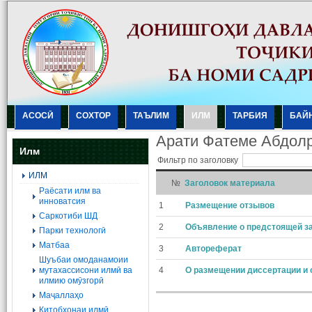
АСОСӢ
СОХТОР
ТАЪЛИМ
ИЛМ
ТАРБИЯ
БАЙ
Арати Фатеме Абдол
Илм
Фильтр по заголовку
ИЛМ
№
Заголовок материала
Раёсати илм ва
инноватсия
1
Размещение отзывов
Саркотиби ШД
2
Объявление о предстоящей з
Парки технологӣ
Матбаа
3
Автореферат
Шуъбаи омоданамоии
мутахассисони илмӣ ва
4
О размещении диссертации и 
илмию омӯзгорӣ
Маҷаллаҳо
Китобхонаи илмӣ