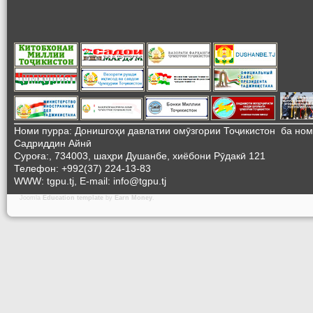
Номи пурра: Донишгоҳи давлатии омӯзгории Тоҷикистон ба но
Садриддин Айнӣ
Суроға:, 734003, шаҳри Душанбе, хиёбони Рӯдакӣ 121
Телефон: +992(37) 224-13-83
WWW: tgpu.tj, E-mail: info@tgpu.tj
Joomla
Education template
by
Earn Money
.