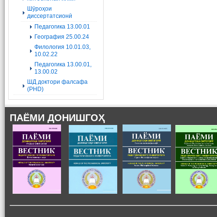
Шӯроҳои
диссертатсионӣ
Педагогика 13.00.01
География 25.00.24
Филология 10.01.03,
10.02.22
Педагогика 13.00.01,
13.00.02
ШД доктори фалсафа
(PHD)
ПАЁМИ ДОНИШГОҲ