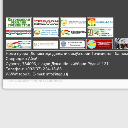
Номи пурра: Донишгоҳи давлатии омӯзгории Тоҷикистон ба но
Садриддин Айнӣ
Суроға:, 734003, шаҳри Душанбе, хиёбони Рӯдакӣ 121
Телефон: +992(37) 224-13-83
WWW: tgpu.tj, E-mail: info@tgpu.tj
Joomla
Education template
by
Earn Money
.