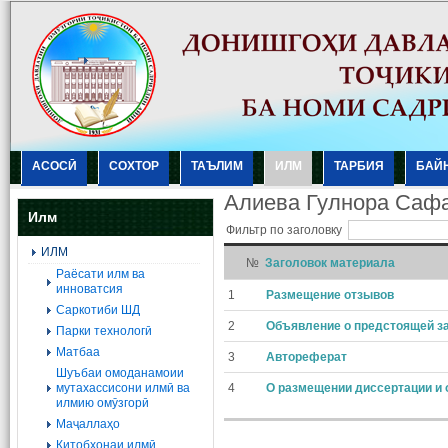
АСОСӢ
СОХТОР
ТАЪЛИМ
ИЛМ
ТАРБИЯ
БАЙ
Алиеʙа Гулнора Саф
Илм
Фильтр по заголовку
ИЛМ
№
Заголовок материала
Раёсати илм ва
инноватсия
1
Размещение отзывов
Саркотиби ШД
2
Объявление о предстоящей з
Парки технологӣ
Матбаа
3
Автореферат
Шуъбаи омоданамоии
мутахассисони илмӣ ва
4
О размещении диссертации и 
илмию омӯзгорӣ
Маҷаллаҳо
Китобхонаи илмӣ