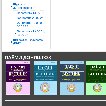
Шӯроҳои
диссертатсионӣ
Педагогика 13.00.01
География 25.00.24
Филология 10.01.03,
10.02.22
Педагогика 13.00.01,
13.00.02
ШД доктори фалсафа
(PHD)
ПАЁМИ ДОНИШГОҲ