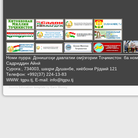
Номи пурра: Донишгоҳи давлатии омӯзгории Тоҷикистон ба но
Садриддин Айнӣ
Суроға:, 734003, шаҳри Душанбе, хиёбони Рӯдакӣ 121
Телефон: +992(37) 224-13-83
WWW: tgpu.tj, E-mail: info@tgpu.tj
Joomla
Education template
by
Earn Money
.