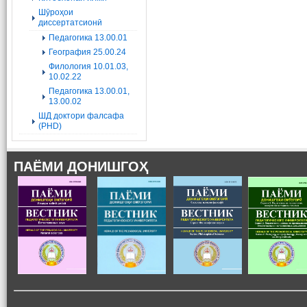
Шӯроҳои
диссертатсионӣ
Педагогика 13.00.01
География 25.00.24
Филология 10.01.03,
10.02.22
Педагогика 13.00.01,
13.00.02
ШД доктори фалсафа
(PHD)
ПАЁМИ ДОНИШГОҲ