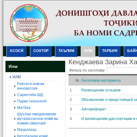
АСОСӢ
СОХТОР
ТАЪЛИМ
ИЛМ
ТАРБИЯ
БАЙ
Кенджаева Зарина Х
Илм
Фильтр по заголовку
ИЛМ
№
Заголовок материала
Раёсати илм ва
инноватсия
1
Размещение отзывов
Саркотиби ШД
2
Объявление о предстоящей з
Парки технологӣ
Матбаа
3
Автореферат
Шуъбаи омоданамоии
мутахассисони илмӣ ва
4
О размещении диссертации и 
илмию омӯзгорӣ
Маҷаллаҳо
Китобхонаи илмӣ