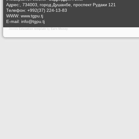
Адрес:, 734003, город Душанбе, проспект Рудаки 121
Телефон: +992(37) 224-13-83
WWW: www.tgpu.tj
E-mail: info@tgpu.tj
Joomla
Education template
by
Earn Money
.