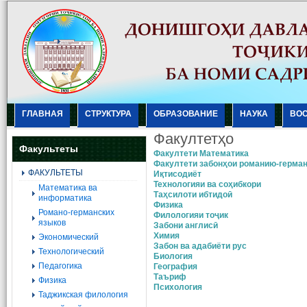
ГЛАВНАЯ
СТРУКТУРА
ОБРАЗОВАНИЕ
НАУКА
ВО
Факултетҳо
Факультеты
Факултети Математика
Факултети забонҳои романию-герма
ФАКУЛЬТЕТЫ
Иқтисодиёт
Технологияи ва соҳибкори
Mатематика ва
Таҳсилоти ибтидоӣ
информатика
Физика
Романо-германских
Филологияи тоҷик
языков
Забони англисӣ
Химия
Экономический
Забон ва адабиёти рус
Технологический
Биология
Педагогика
География
Таъриф
Физика
Психология
Таджикская филология