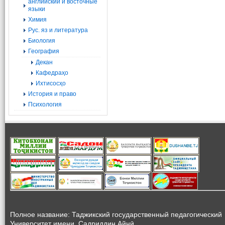
английский и восточные
языки
Химия
Рус. яз и литература
Биология
География
Декан
Кафедраҳо
Ихтисосҳо
История и право
Психология
Полное название: Таджикский государственный педагогический
Университет
имени Садриддин Айнӣ