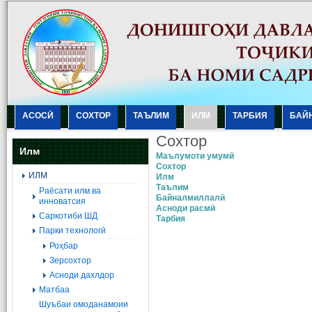
АСОСӢ
СОХТОР
ТАЪЛИМ
ИЛМ
ТАРБИЯ
БАЙ
Сохтор
Илм
Маълумоти умумӣ
Сохтор
ИЛМ
Илм
Таълим
Раёсати илм ва
Байналмиллалӣ
инноватсия
Асноди расмӣ
Саркотиби ШД
Тарбия
Парки технологӣ
Роҳбар
Зерсохтор
Асноди дахлдор
Матбаа
Шуъбаи омоданамоии