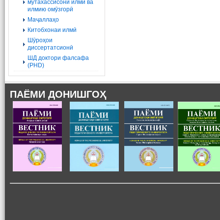
мутахассисони илмӣ ва
илмию омӯзгорӣ
Маҷаллаҳо
Китобхонаи илмӣ
Шӯроҳои
диссертатсионӣ
ШД доктори фалсафа
(PHD)
ПАЁМИ ДОНИШГОҲ