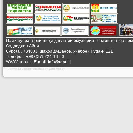
Номи пурра: Донишгоҳи давлатии омӯзгории Тоҷикистон ба но
Садриддин Айнӣ
Суроға:, 734003, шаҳри Душанбе, хиёбони Рӯдакӣ 121
Телефон: +992(37) 224-13-83
WWW: tgpu.tj, E-mail: info@tgpu.tj
Joomla
Education template
by
Earn Money
.