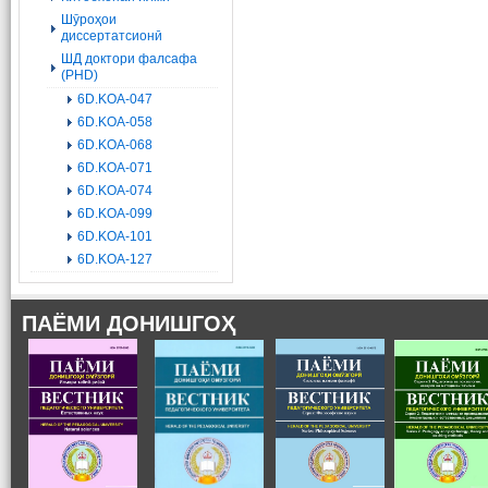
Шӯроҳои
диссертатсионӣ
ШД доктори фалсафа
(PHD)
6D.KOA-047
6D.KOA-058
6D.KOA-068
6D.KOA-071
6D.KOA-074
6D.KOA-099
6D.KOA-101
6D.KOA-127
ПАЁМИ ДОНИШГОҲ