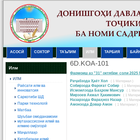
АСОСӢ
СОХТОР
ТАЪЛИМ
ИЛМ
ТАРБИЯ
БАЙ
6D.KOA-101
Илм
Фармоиш аз "31" октябри соли 2025
ИЛМ
Раҷабзода Ҳаёт Хол
( 1 Материал )
Раёсати илм ва
Собирзода Фароғат Собир
( 1 Материа
инноватсия
Исмоилзода Баҳром Мансур
( 1 Мате
Мирзоев Акмал Ҳакимович
( 1 Матери
Саркотиби ШД
Назарзода Фараҳноз Назар
( 1 Матер
Парки технологӣ
Амонзода Довар Амон
( 1 Материал )
Матбаа
Шуъбаи омоданамоии
мутахассисони илмӣ ва
илмию омӯзгорӣ
Маҷаллаҳо
Китобхонаи илмӣ