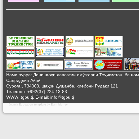
Номи пурра: Донишгоҳи давлатии омӯзгории Тоҷикистон ба но
Садриддин Айнӣ
Суроға:, 734003, шаҳри Душанбе, хиёбони Рӯдакӣ 121
Телефон: +992(37) 224-13-83
WWW: tgpu.tj, E-mail: info@tgpu.tj
Joomla
Education template
by
Earn Money
.