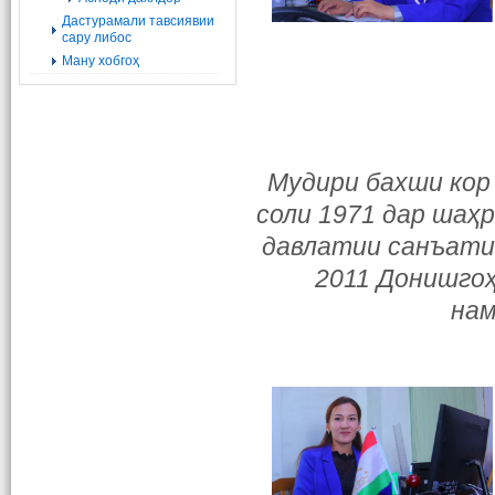
Дастурамали тавсиявии
сару либос
Ману хобгоҳ
Мудири бахши кор 
соли 1971 дар шаҳ
давлатии санъати 
2011 Донишго
нам