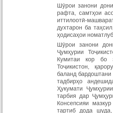
Шӯрои занони дони
рафта, самтҳои ас
иттилоотӣ-машвар
духтарон ба таҳсил
ҳодисаҳои номатлуб
Шӯрои занони дон
Ҷумҳурии Тоҷикист
Кумитаи кор бо 
Тоҷикистон, қаро
баланд бардоштани
тадбирҳо андеши
Ҳукумати Ҷумҳури
тарбия дар Ҷумҳур
Консепсияи мазкур
тартиб дода шуда