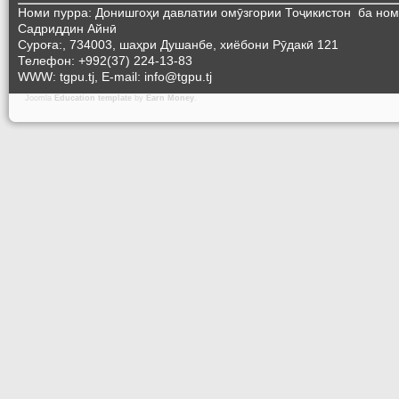
Номи пурра: Донишгоҳи давлатии омӯзгории Тоҷикистон ба но
Садриддин Айнӣ
Суроға:, 734003, шаҳри Душанбе, хиёбони Рӯдакӣ 121
Телефон: +992(37) 224-13-83
WWW: tgpu.tj, E-mail: info@tgpu.tj
Joomla
Education template
by
Earn Money
.