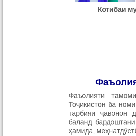
Котибаи му
Фаъолия
Фаъолияти тамоми
Тоҷикистон ба номи
тарбияи ҷавонон д
баланд бардоштани
ҳамида, меҳнатдӯстӣ