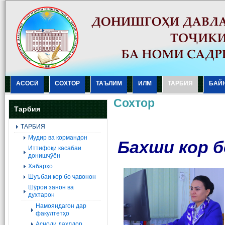
АСОСӢ
СОХТОР
ТАЪЛИМ
ИЛМ
ТАРБИЯ
БАЙ
Сохтор
Тарбия
ТАРБИЯ
Мудир ва кормандон
Бахши кор 
Иттифоқи касабаи
донишҷӯён
Хабарҳо
Шуъбаи кор бо ҷавонон
Шӯрои занон ва
духтарон
Намояндагон дар
факултетҳо
Асноди дахлдор