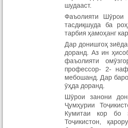
шудааст.
Фаъолияти Шӯрои 
тасдиқшуда ба ро
тарбия ҳамоҳанг кар
Дар донишгоҳ зиёда
доранд. Аз ин ҳис
фаъолияти омӯзг
профессор- 2- на
мебошанд. Дар баро
ӯҳда доранд.
Шӯрои занони дон
Ҷумҳурии Тоҷикист
Кумитаи кор бо 
Тоҷикистон, қаро