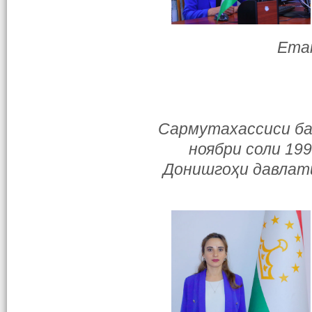
Emai
Сармутахассиси бах
ноябри соли 199
Донишгоҳи давлати