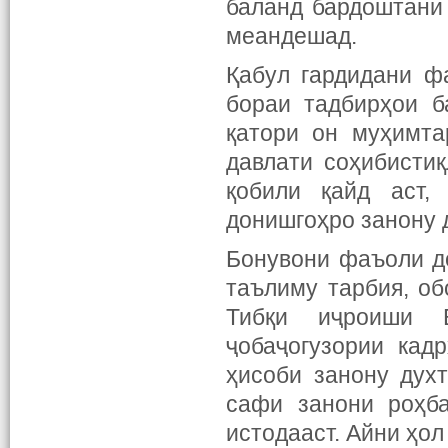
баланд бардоштани
меандешад.
Қабул гардидани ф
бораи тадбирҳои б
қатори он муҳимта
давлати соҳибисти
қобили қайд аст,
донишгоҳро занону 
Бонувони фаъоли д
таълиму тарбия, об
Тибқи иҷроиши 
ҷобаҷогузории кад
ҳисоби занону дух
сафи занони роҳб
истодааст. Айни ҳо