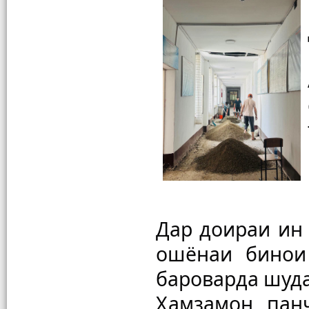
Дар доираи ин 
ошёнаи бинои 
бароварда шуда
Ҳамзамон, пан