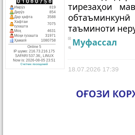
тирезаҳои мав
Имрӯз
819
Дирӯз
854
обтаъминкунӣ
Дар ҳафта
3588
Хафтаи
7075
гузашта
Моҳ
4631
Моҳи гузашта
31971
Муфассал
Ҳамагӣ
1080758
Online 5
IP шумо: 216.73.216.175
SAFARI 537.36;, LINUX
Now is: 2026-08-05 23:51
Счетчик посещений
18.07.2026 17:39
ОҒОЗИ КОР