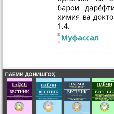
барои дарёфт
химия ва докто
Муфассал
ПАЁМИ ДОНИШГОҲ