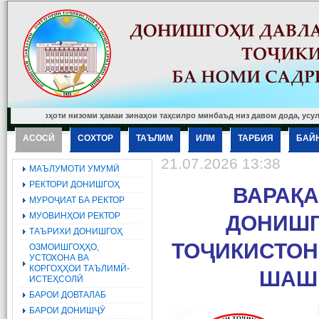
ти низоми ҳамаи зинаҳои таҳсилро минбаъд низ давом дода, усулҳои фаъоли таъ
АСОСӢ
СОХТОР
ТАЪЛИМ
ИЛМ
ТАРБИЯ
БАЙ
21.07.2026 13:38
МАЪЛУМОТИ УМУМӢ
РЕКТОРИ ДОНИШГОҲ
ВАРАҚА
МУРОҶИАТ БА РЕКТОР
МУОВИНҲОИ РЕКТОР
ДОНИШГ
ТАЪРИХИ ДОНИШГОҲ
ТОҶИКИСТОН
ОЗМОИШГОҲҲО,
УСТОХОНА ВА
КОРГОҲҲОИ ТАЪЛИМӢ-
ШАШМ
ИСТЕҲСОЛӢ
БАРОИ ДОВТАЛАБ
БАРОИ ДОНИШҶӮ