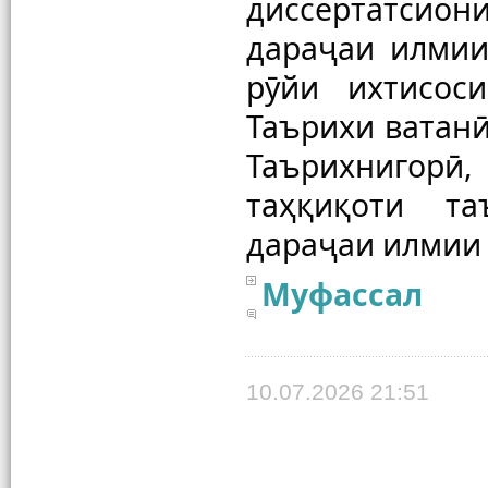
диссертатсио
дараҷаи илмии 
рӯйи ихтисос
Таърихи ватанӣ
Таърихнигор
таҳқиқоти та
Муфассал
10.07.2026 21:51