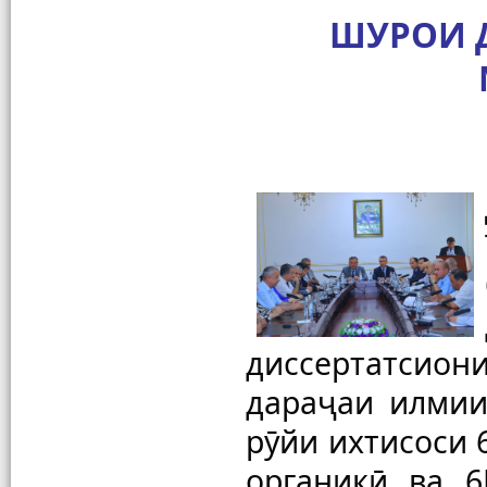
ШУРОИ 
диссертатсио
дараҷаи илмии 
рӯйи ихтисоси 
органикӣ ва 6