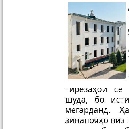
тирезаҳои се 
шуда, бо ист
мегарданд. Ҳ
зинапояҳо низ 