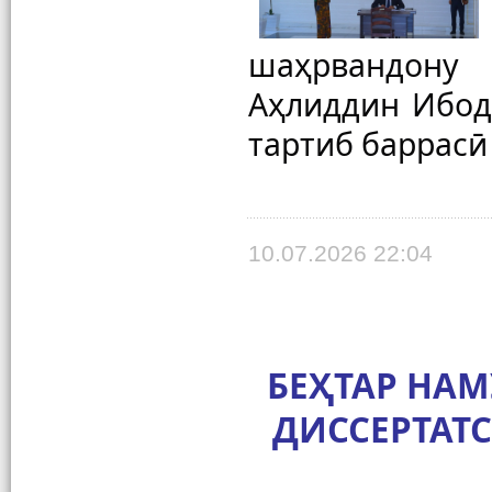
шаҳрвандону
Аҳлиддин Ибоду
тартиб баррасӣ
10.07.2026 22:04
БЕҲТАР НА
ДИССЕРТАТ