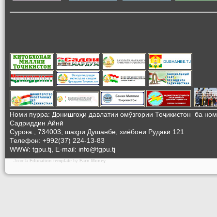
Номи пурра: Донишгоҳи давлатии омӯзгории Тоҷикистон ба но
Садриддин Айнӣ
Суроға:, 734003, шаҳри Душанбе, хиёбони Рӯдакӣ 121
Телефон: +992(37) 224-13-83
WWW: tgpu.tj, E-mail: info@tgpu.tj
Joomla
Education template
by
Earn Money
.