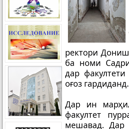
ректори Донишг
ба номи Садри
дар факултети
оғоз гардиданд.
Дар ин марҳи
факултет пурр
мешавад. Дар 