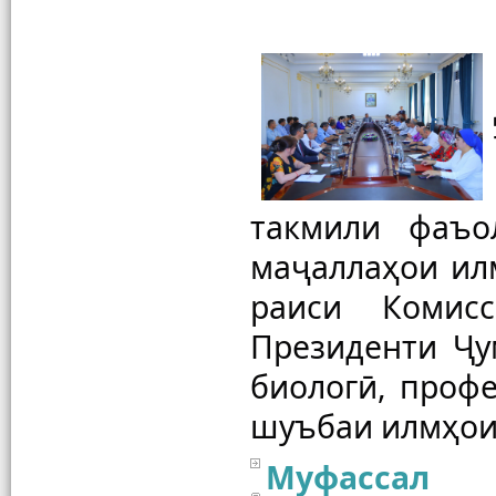
такмили фаъо
маҷаллаҳои илм
раиси Комисс
Президенти Ҷу
биологӣ, профе
Муфассал