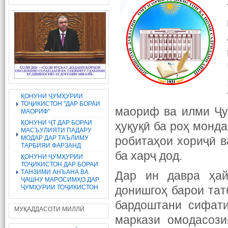
ҚОНУНИ ҶУМҲУРИИ
ТОҶИКИСТОН "ДАР БОРАИ
маориф ва илми Ҷу
МАОРИФ"
ҚОНУНИ ҶТ ДАР БОРАИ
ҳуқуқӣ ба роҳ монда
МАСЪУЛИЯТИ ПАДАРУ
МОДАР ДАР ТАЪЛИМУ
робитаҳои хориҷӣ в
ТАРБИЯИ ФАРЗАНД
ба харҷ дод.
ҚОНУНИ ҶУМҲУРИИ
ТОҶИКИСТОН ДАР БОРАИ
ТАНЗИМИ АНЪАНА ВА
Дар ин давра ҳай
ҶАШНУ МАРОСИМҲО ДАР
ҶУМҲУРИИ ТОҶИКИСТОН
донишгоҳ барои тат
бардоштани сифати
МУҚАДДАСОТИ МИЛЛӢ
маркази омодасози