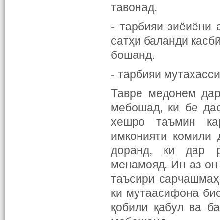
тавонад.
- тарбияи зиёиёни 
сатҳи баланди касбӣ
бошанд.
- тарбияи мутахасс
Тавре медонем дар
мебошад, ки бе да
хешро таъмин ка
имконияти комили 
доранд, ки дар 
менамояд. Ин аз он
таъсири сарчашмаҳ
ки мутаасифона бис
қобили қабул ва б