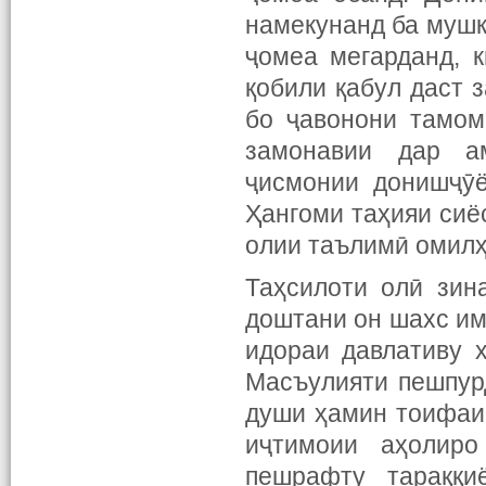
намекунанд ба мушк
ҷомеа мегарданд, 
қобили қабул даст 
бо ҷавонони тамом
замонавии дар а
ҷисмонии донишҷӯё
Ҳангоми таҳияи сиё
олии таълимӣ омилҳ
Таҳсилоти олӣ зин
доштани он шахс им
идораи давлативу 
Масъулияти пешпур
души ҳамин тоифаи
иҷтимоии аҳолир
пешрафту тараққи