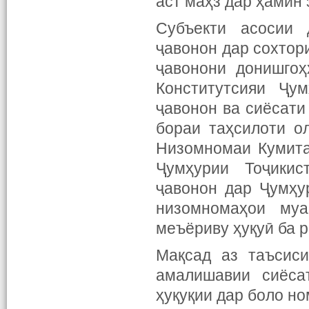
аст маҳз дар ҳамин
Субъекти асосии 
ҷавонон дар сохтор
ҷавонони донишгоҳ
Конститутсияи Ҷу
ҷавонон ва сиёсати
бораи таҳсилоти о
Низомномаи Кумита
Ҷумҳурии Тоҷикис
ҷавонон дар Ҷумҳу
низомномаҳои муа
меъёриву ҳуқуӣ ба 
Мақсад аз таъсис
амалишавии сиёса
ҳуқуқии дар боло н