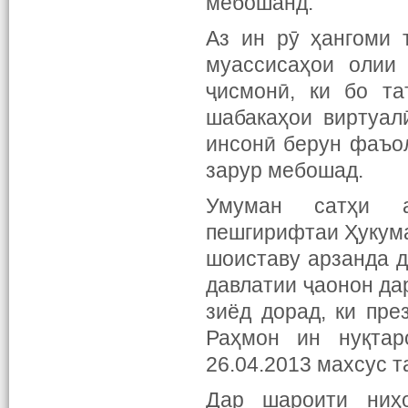
мебошанд.
Аз ин рӯ ҳангоми 
муассисаҳои олии
ҷисмонӣ, ки бо та
шабакаҳои виртуал
инсонӣ берун фаъо
зарур мебошад.
Умуман сатҳи а
пешгирифтаи Ҳукума
шоиставу арзанда д
давлатии ҷаонон да
зиёд дорад, ки пр
Раҳмон ин нуқта
26.04.2013 махсус т
Дар шароити ниҳо