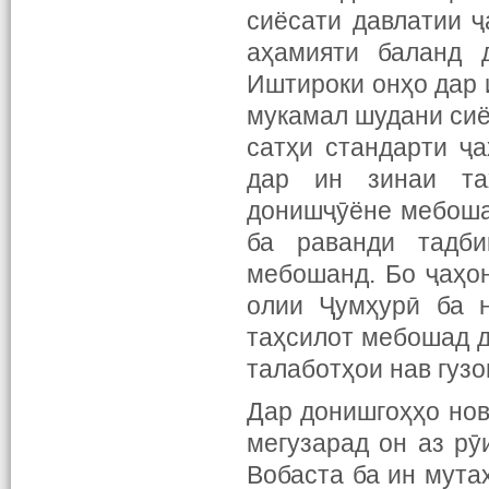
сиёсати давлатии 
аҳамияти баланд 
Иштироки онҳо дар 
мукамал шудани сиё
сатҳи стандарти ҷ
дар ин зинаи та
донишҷӯёне мебошан
ба раванди тадби
мебошанд. Бо ҷаҳо
олии Ҷумҳурӣ ба н
таҳсилот мебошад д
талаботҳои нав гуз
Дар донишгоҳҳо нов
мегузарад он аз рӯ
Вобаста ба ин мута