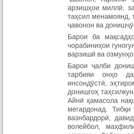
арзишҳои миллӣ, з
таҳсил менамоянд, 
ҷавонон ва донишҷӯ
Барои ба мақсадҳ
чорабиниҳои гуногу
варзишӣ ва озмунҳо
Барои ҷалби дониш
тарбияи онҳо да
инсондӯстӣ, эҳтир
донишгоҳ таҳсилкун
Айнӣ ҳамасола нақ
мегардонад. Тибқи
вазнбардорӣ, дави
волейбол, маҳфил