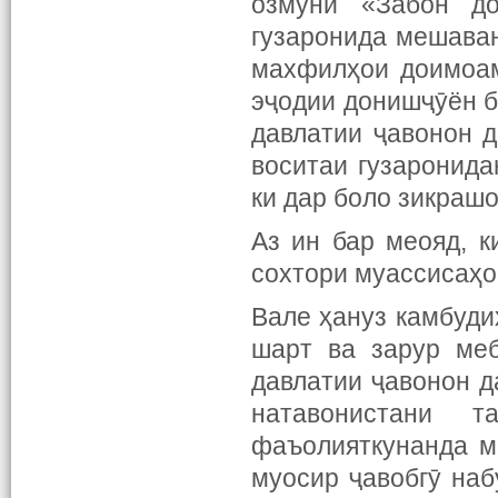
озмуни «Забон до
гузаронида мешаван
махфилҳои доимоам
эҷодии донишҷӯён б
давлатии ҷавонон 
воситаи гузаронид
ки дар боло зикрашо
Аз ин бар меояд, к
сохтори муассисаҳо
Вале ҳануз камбуди
шарт ва зарур меб
давлатии ҷавонон д
натавонистани 
фаъолияткунанда м
муосир ҷавобгӯ наб