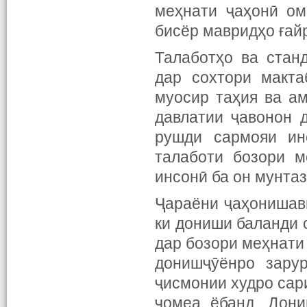
меҳнати ҷаҳонӣ ом
бисёр мавридҳо ғай
Талаботҳо ва стан
дар сохтори макта
муосир таҳия ва ам
давлатии ҷавонон 
рушди сармояи ин
талаботи бозори м
инсонӣ ба он мунта
Ҷараёни ҷаҳонишав
ки дониши баланди 
дар бозори меҳнати 
донишҷӯёнро зарур
ҷисмонии худро сари
ҷомеа ёбанд. Дони