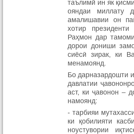
таълимӣ ин як қисм
ояндаи миллату 
амалишавии он пай
хотир президенти
Раҳмон дар тамоми
дорои дониши замо
сиёсӣ зирак, ки В
менамоянд.
Бо дарназардошти и
давлатии ҷавононр
аст, ки ҷавонон – 
намоянд:
- тарбияи мутахасси
ки қобилияти касб
ноустувории иқти