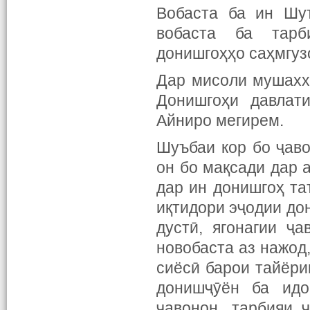
Вобаста ба ин Шуъ
вобаста ба тарб
донишгоҳҳо саҳмгуз
Дар мисоли мушахх
Донишгоҳи давлат
Айниро мегирем.
Шуъбаи кор бо ҷав
он бо мақсади дар 
дар ин донишгоҳ та
иқтидори эҷодии до
дустӣ, ягонагии ҷ
новобаста аз нажод,
сиёсӣ барои тайёри
донишҷӯён ба идо
ҷавонон, тарбияи 