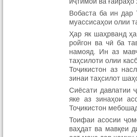
иҷтимоӣ ва ғайраҳо 
Вобаста ба ин дар
муассисаҳои олии т
Ҳар як шаҳрванд ҳа
ройгон ва чӣ ба т
намояд. Ин аз мав
таҳсилоти олии кас
Тоҷикистон аз нас
зинаи таҳсилот шаҳ
Сиёсати давлатии 
яке аз зинаҳои ас
Тоҷикистон мебошад,
Тоифаи асосии ҷоме
ваҳдат ва мавқеи д