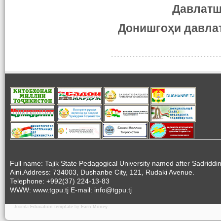
Давлат
Донишгоҳи
давла
Full name: Tajik State Pedagogical University named after Sadriddi
Aini.Address: 734003, Dushanbe City, 121, Rudaki Avenue.
Telephone: +992(37) 224-13-83
WWW: www.tgpu.tj E-mail: info@tgpu.tj
Joomla
Education template
by
Earn Money
.