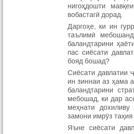
нигоҳдошти мавқе
вобастагӣ дорад.
Даргоҳе, ки ин гу
таълимӣ мебошанд
баландтарини ҳаёт
пас сиёсати давла
бояд бошад?
Сиёсати давлатии 
ин зиннаи аз ҳама 
баландтарини стра
мебошад, ки дар ас
меҳнати дохиливу 
замони имрӯз таҳия
Яъне сиёсати давл