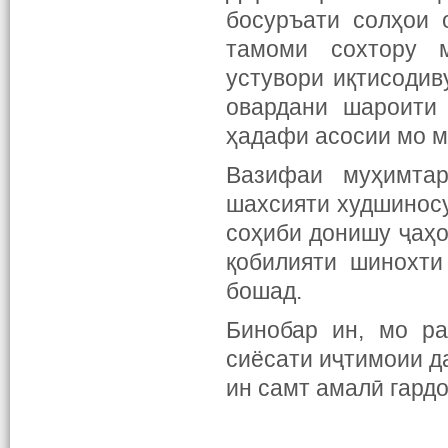
босуръати солҳои 
тамоми сохтору 
устувори иқтисоди
овардани шароити
ҳадафи асосии мо 
Вазифаи муҳимта
шахсияти худшиносу
соҳиби донишу ҷаҳо
қобилияти шинохти
бошад.
Бинобар ин, мо ра
сиёсати иҷтимоии д
ин самт амалӣ гардо