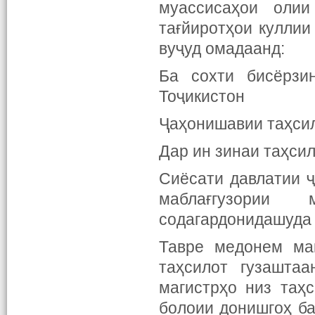
муассисаҳои оли
тағйиротҳои куллии
вуҷуд омадаанд:
Ба сохти бисёрзи
Тоҷикистон
Ҷаҳонишавии таҳсил
Дар ин зинаи таҳси
Сиёсати давлатии 
маблағгузории
содагардонидашуда 
Тавре медонем мак
таҳсилот гузашта
магистрҳо низ таҳ
болоии донишгоҳ ба