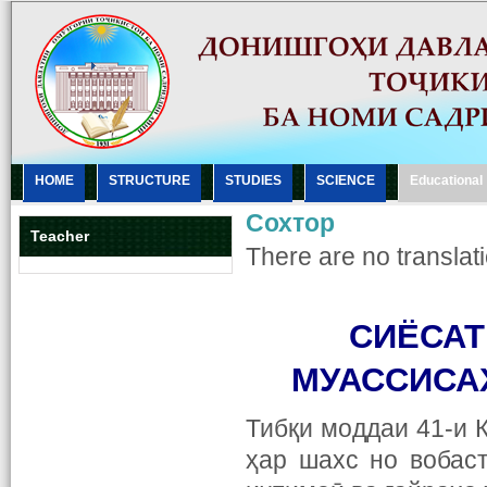
HOME
STRUCTURE
STUDIES
SCIENCE
Еducational
Сохтор
Teacher
There are no translati
СИЁСАТ
МУАССИСА
Тибқи моддаи 41-и 
ҳар шахс но вобаст