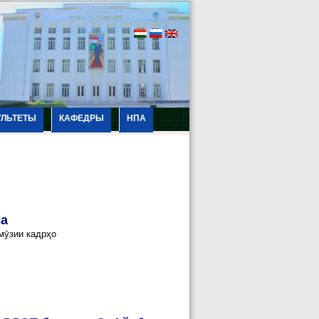
УЛЬТЕТЫ
КАФЕДРЫ
НПА
ла
мӯзии кадрҳо