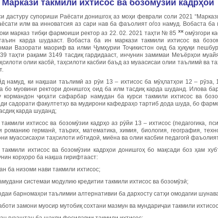
М
аркази такмили ихтисос ва бозомӯзии кадрҳои
си дастуру супориши
Раёсати донишгоҳ аз моҳи феврали соли 2021 “Маркази
аёсати илм ва инноватсия аз сари нав ба фаъолият оѓоз намуд. Вобаста б
хк
оки марказ тибқи фармоиши ректор аз 22. 02. 2021 таҳти № 85
омӯзгори ка
таъин карда шудааст. Вобаста ба ин маркази такмили ихтисос ва бозо
омаи Вазорати маориф ва илми Ҷумҳурии Тоҷикистон оид ба ҳуқуқи пешбу
9 таҳти рақами 3149 тасдиқ гардидааст, инчунин замимаи Меъёрҳои муай
ҳсилоти олии касбӣ, таҳсилоти касбии баъд аз муаасисаи олии таълимӣ ва таҳ
т.
д намуд, ки нақшаи таълимӣ аз рӯи 13 – ихтисос ба мӯҳлатҳои 12 – рӯза, 
а бо муовини ректори донишгоҳ оид ба илм тасдиқ карда шуданд. Илова ба
у кормандон ҷиҳати сафарбар намудан ба курси такмили ихтисос ва бозо
ди садорати факултетҳо ва мудирони кафедраҳо тартиб дода шуда, бо фарм
асдиқ карда шуданд;
такмили ихтисос ва бозомӯзии кадрҳо аз рӯйи 13 – ихтисос (педагогика, пси
и романию германӣ, таърих, математика, химия, биология, география, тех
они муассисаҳои таҳсилоти ибтидоӣ, миёна ва олии касбии педагогӣ фаъолия
 такмили ихтисос ва бозомӯзии кадрҳои донишгоҳ бо мақсади боз ҳам хуб
унин корҳоро ба нақша гирифтааст:
ан ба низоми нави такмили ихтисос;
амудани системаи модулию кредитии такмили ихтисос ва бозомӯзӣ;
одаи барномаҳои таълимии алтернативии ба дархосту сатҳи омодагии шунав
аботи замони муосир мутобиқ сохтани мазмун ва мундариҷаи такмили ихтисос