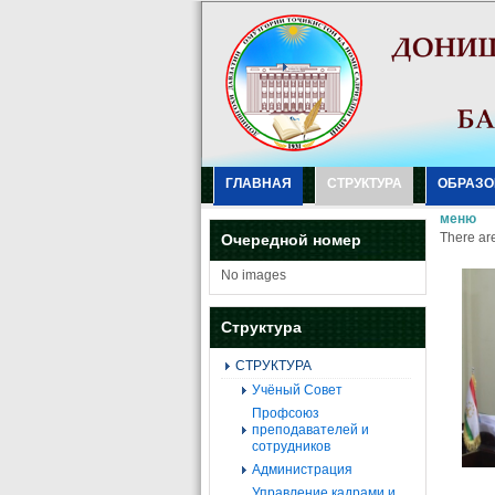
ГЛАВНАЯ
СТРУКТУРА
ОБРАЗО
меню
There are
Очередной номер
No images
Структура
СТРУКТУРА
Учёный Совет
Профсоюз
преподавателей и
сотрудников
Администрация
Управление кадрами и