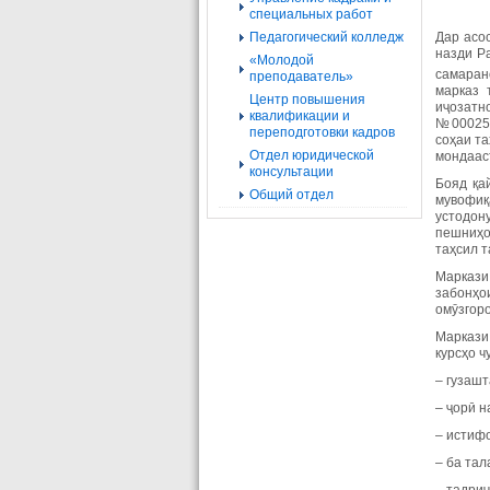
специальных работ
Педагогический колледж
Дар асо
назди Р
«Молодой
самаран
преподаватель»
марказ 
Центр повышения
иҷозатн
квалификации и
№000253
переподготовки кадров
соҳаи та
Отдел юридической
мондаас
консультации
Бояд қай
Общий отдел
мувофиқ
устодон
пешниҳо
таҳсил т
Маркази 
забонҳо
омӯзгор
Маркази
курсҳо ч
– гузашт
– ҷорӣ н
– истиф
– ба тал