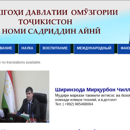
ВАНИЕ
НАУКА
ВОСПИТАНИЕ
МЕЖДУНАРОДНЫЙ
ФАК
 no translations available.
Ширинзода Мирқурбон Чил
Мудири маркази такмили ихтисос
ва бозо
номзади илмҳои техникӣ, и.в.дотсент
Тел: ( +992) 985488064