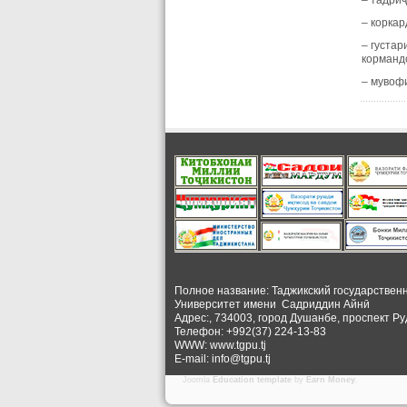
– тадри
– корка
– густа
корманд
– мувоф
Полное название: Таджикский государствен
Университет
имени Садриддин Айнӣ
Адрес:, 734003, город Душанбе, проспект Ру
Телефон: +992(37) 224-13-83
WWW: www.tgpu.tj
E-mail: info@tgpu.tj
Joomla
Education template
by
Earn Money
.