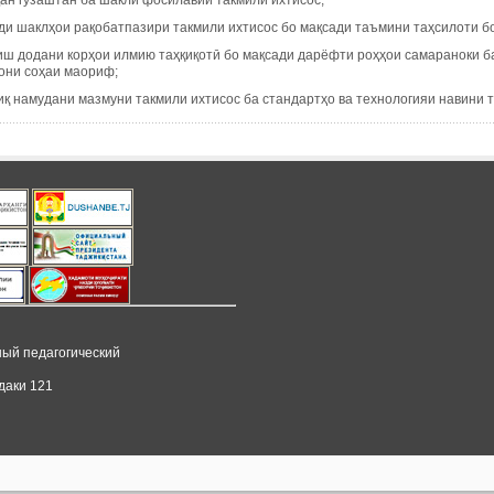
ҷан гузаштан ба шакли фосилавии такмили ихтисос;
рди шаклҳои рақобатпазири такмили ихтисос бо мақсади таъмини таҳсилоти б
риш додани корҳои илмию таҳқиқотӣ бо мақсади дарёфти роҳҳои самараноки 
они соҳаи маориф;
иқ намудани мазмуни такмили ихтисос ба стандартҳо ва технологияи навини 
ный педагогический
даки 121