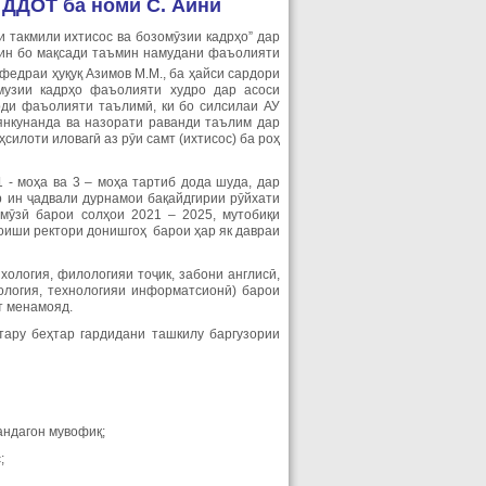
 ДДОТ ба номи С. Айнӣ
 такмили ихтисос ва бозомӯзии кадрҳо” дар
а ин бо мақсади таъмин намудани фаъолияти
федраи ҳуқуқ Азимов М.М., ба ҳайси сардори
музии кадрҳо фаъолияти худро дар асоси
рди фаъолияти таълимӣ, ки бо силсилаи АУ
янкунанда ва назорати раванди таълим дар
силоти иловагӣ аз рӯи самт (ихтисос) ба роҳ
1 - моҳа ва 3 – моҳа тартиб дода шуда, дар
р ин ҷадвали дурнамои бақайдгирии рӯйхати
мӯзӣ барои солҳои 2021 – 2025, мутобиқи
оиши ректори донишгоҳ барои ҳар як давраи
хология, филологияи тоҷик, забони англисӣ,
нология, технологияи информатсионӣ) барои
т менамояд.
тару беҳтар гардидани ташкилу баргузории
андагон мувофиқ;
;