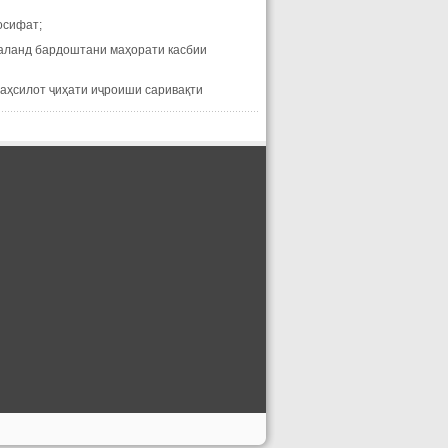
осифат;
баланд бардоштани маҳорати касбии
таҳсилот ҷиҳати иҷроиши саривақти