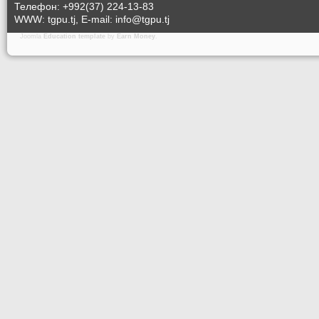
Телефон: +992(37) 224-13-83
WWW: tgpu.tj, E-mail: info@tgpu.tj
Joomla
Education template
by
Earn Money
.