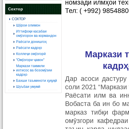
номзади илмҳои техн
Сохтор
Тел: ( +992) 985488
СОХТОР
Шӯрои олимон
Иттифоқи касабаи
омӯзгорон ва кормандон
Раёсати донишгоҳ
Раёсати кадрҳо
М
аркази 
Коллеҷи омӯзгорӣ
"Омӯзгори ҷавон"
кадрҳ
Маркази такмили
ихтисос ва бозомӯзии
кадрҳо
Дар асоси дастуру
Бахши таъминоти ҳуқуқӣ
соли 2021 “Маркази 
Шуъбаи умумӣ
Раёсати илм ва ин
Вобаста ба ин бо 
марказ тибқи фар
омӯзгори кафедраи