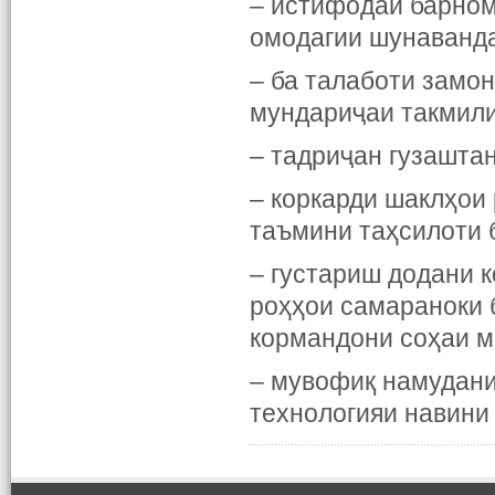
– истифодаи барном
омодагии шунаванда
– ба талаботи замо
мундариҷаи такмили
– тадриҷан гузашта
– коркарди шаклҳои
таъмини таҳсилоти 
– густариш додани 
роҳҳои самараноки 
кормандони соҳаи 
– мувофиқ намудани
технологияи навини