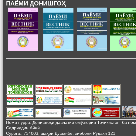
ПАЁМИ ДОНИШГОҲ
Номи пурра: Донишгоҳи давлатии омӯзгории Тоҷикистон ба но
Садриддин Айнӣ
Суроға:, 734003, шаҳри Душанбе, хиёбони Рӯдакӣ 121