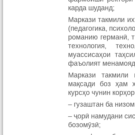
карда шуданд;
Маркази такмили их
(педагогика, психол
романию германӣ, т
технология, техн
муассисаҳои таҳси
фаъолият менамояд
Маркази такмили 
мақсади боз ҳам х
курсҳо чунин корҳор
– гузаштан ба низом
– ҷорӣ намудани си
бозомӯзӣ;