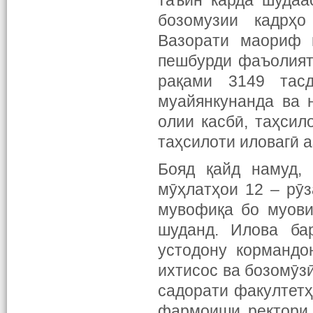
таъин карда шудаа
бозомузии кадрҳ
Вазорати маориф 
пешбурди фаъолият
рақами 3149 тасд
муайянкунанда ва 
олии касбӣ, таҳсил
таҳсилоти иловагӣ а
Бояд қайд намуд,
мӯҳлатҳои 12 – рӯз
мувофиқа бо муови
шуданд. Илова ба
устодону кормандо
ихтисос ва бозомӯз
садорати факултетҳ
фармоиши ректори 