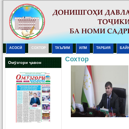
АСОСӢ
СОХТОР
ТАЪЛИМ
ИЛМ
ТАРБИЯ
БАЙ
Сохтор
Омӯзгори ҷавон