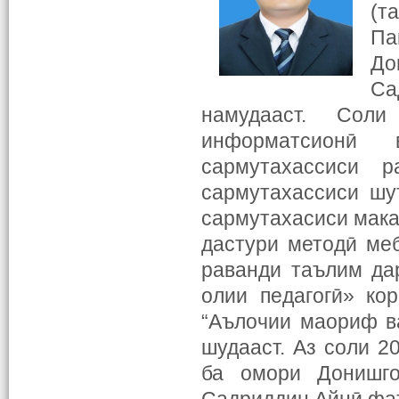
(т
Па
До
Са
намудааст. Соли
информатсионӣ 
сармутахассиси 
сармутахассиси шу
сармутахасиси мака
дастури методӣ ме
раванди таълим да
олии педагогӣ» ко
“Аълочии маориф ва
шудааст. Аз соли 2
ба омори Донишго