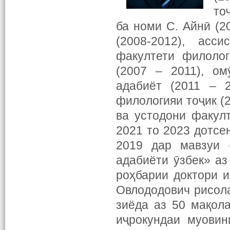
то
ба номи С. Айнӣ (2
(2008-2012), асс
факултети филолог
(2007 – 2011), ом
адабиёт (2011 – 2
филологияи тоҷик (
ва устодони факул
2021 то 2023 дотсе
2019 дар мавзуи 
адабиёти ӯзбек» аз
роҳбарии
доктори 
Овлододович рисол
зиёда аз 50 мақол
иҷрокундаи муовин