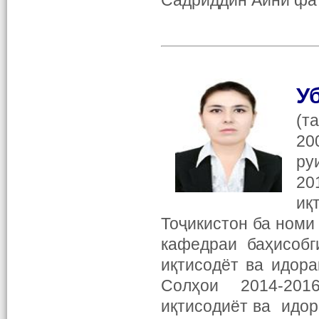
Садриддин Айнӣ фа
У
(т
20
ру
20
иқ
Тоҷикистон ба номи
кафедраи баҳисобг
иқтисодёт ва идор
Солҳои 2014-201
иқтисодиёт ва идо