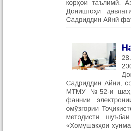
корҳои таълимӣ. А
Донишгоҳи давлат
Садриддин Айнӣ фа
Н
28
20
До
Садриддин Айнӣ, с
МТМУ №52-и шаҳри
фаннии электрони
омӯзгории Тоҷикис
методисти шӯъбаи
«Хомушакҳои хунма