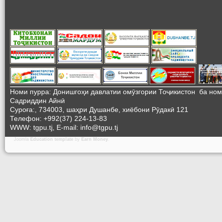
Номи пурра: Донишгоҳи давлатии омӯзгории Тоҷикистон ба но
Садриддин Айнӣ
Суроға:, 734003, шаҳри Душанбе, хиёбони Рӯдакӣ 121
Телефон: +992(37) 224-13-83
WWW: tgpu.tj, E-mail: info@tgpu.tj
Joomla
Education template
by
Earn Money
.