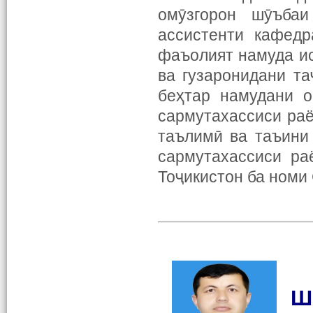
омӯзгорон шӯъба
ассистенти кафедр
фаъолият намуда ис
ва гузаронидани т
беҳтар намудани о
сармутахассиси ра
таълимӣ ва таъини
сармутахассиси ра
Тоҷикистон ба номи
Ш