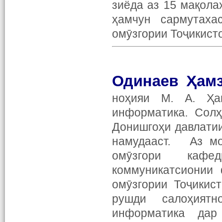
зиёда аз 15 мақола
ҳамчун сармутаха
омӯзгории Тоҷикист
Одинаев Ҳам
ноҳияи М. А. Ҳа
информатика. Сол
Донишгоҳи давлатии
намудааст. Аз мо
омӯзгори кафе
коммуникатсионии
омӯзгории Тоҷикис
рушди салоҳият
информатика дар