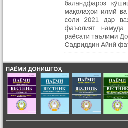
баландфароз кӯши
мақолаҳои илмӣ ва
соли 2021 дар ва
фаъолият намуда 
раёсати таълими До
Садриддин Айнӣ фа
ПАЁМИ ДОНИШГОҲ