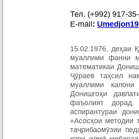
Тел. (+992) 917-35
E-mail
:
Umedjon
1
15.02.1976, деҳаи 
муаллими фанни м
математикаи Донишг
Ҷӯраев таҳсил на
муаллими калони
Донишгоҳи давлат
фаъолият дорад.
аспирантураи дони
«Асосҳои методии 
таҷрибаомӯзии пед
кори илмӣ мебарад