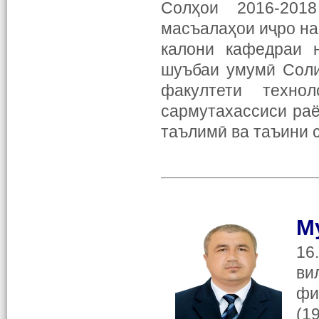
Солҳои 2016-201
масъалаҳои иҷро на
калони кафедраи н
шуъбаи умумӣ Соли
факултети техн
сармутахассиси ра
таълимӣ ва таъини 
М
16
ви
фи
(1