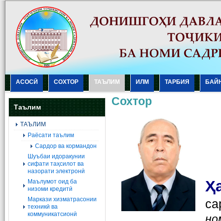
АСОСӢ
СОХТОР
ТАЪЛИМ
ИЛМ
ТАРБИЯ
БАЙ
Сохтор
Таълим
ТАЪЛИМ
Раёсати таълим
Сардор ва кормандон
Шуъбаи идоракунии
сифати таҳсилот ва
назорати электронӣ
Ҳ
Маълумот оид ба
низоми кредитӣ
Маркази хизматрасонии
са
техникӣ ва
коммуникатсионӣ
но