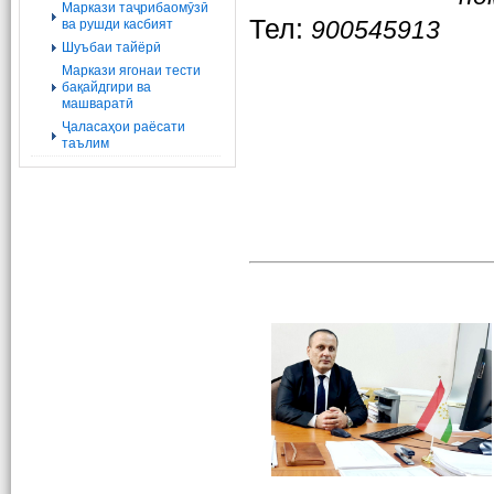
Маркази таҷрибаомӯзӣ
Тел
:
900545913
ва рушди касбият
Шуъбаи тайёрӣ
Маркази ягонаи тести
бақайдгири ва
машваратӣ
Ҷаласаҳои раёсати
таълим