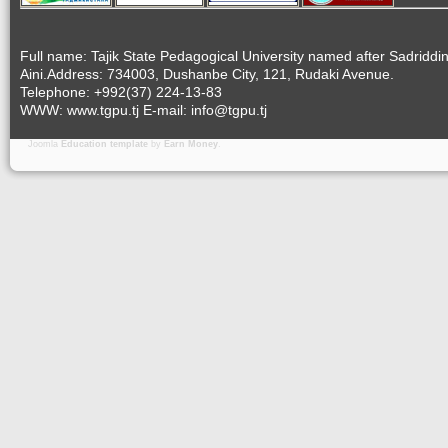
Full name: Tajik State Pedagogical University named after Sadriddi
Aini.Address: 734003, Dushanbe City, 121, Rudaki Avenue.
Telephone: +992(37) 224-13-83
WWW: www.tgpu.tj E-mail: info@tgpu.tj
Joomla
Education template
by
Earn Money
.