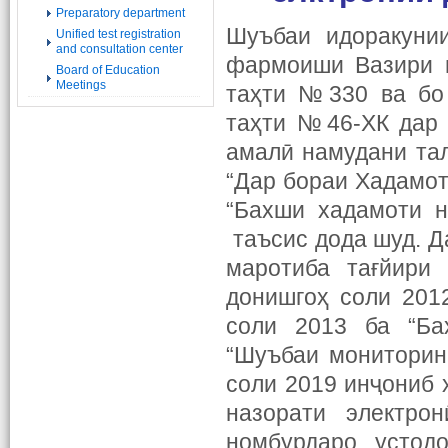
Preparatory department
Шуъбаи идоракунии
Unified test registration
and consultation center
фармоиши Вазири м
Board of Education
Meetings
таҳти №330 ва бо 
таҳти №46-ХК дар 
амалӣ намудани та
“Дар бораи Хадамот
“Бахши хадамоти н
таъсис дода шуд. Д
маротиба тағйири
донишгоҳ соли 201
соли 2013 ба “Ба
“Шуъбаи мониторин
соли 2019 инҷониб 
назорати электро
номбурдаро устод