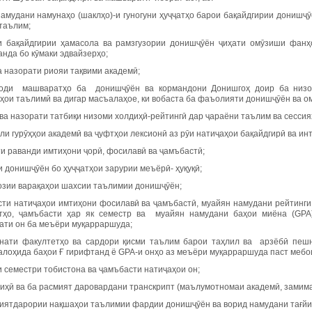
намудани намунаҳо (шаклҳо)-и гуногуни ҳуҷҷатҳо барои бақайдгирии донишҷӯ
таълим;
и бақайдгирии ҳамасола ва рамзгузории донишҷӯён ҷиҳати омӯзиши фанҳо
нда бо кӯмаки эдвайзерҳо;
а назорати риояи тақвими академӣ;
оди машваратҳо ба донишҷӯён ва кормандони Донишгоҳ доир ба низом
ҳои таълимӣ ва дигар масъалаҳое, ки вобаста ба фаъолияти донишҷӯён ва о
ва назорати татбиқи низоми холдиҳӣ-рейтингӣ дар ҷараёни таълим ва сессия
ли гурӯҳҳои академӣ ва ҷуфтҳои лексионӣ аз рӯи натиҷаҳои бақайдгирӣ ва ин
ти раванди имтиҳони ҷорӣ, фосилавӣ ва ҷамъбастӣ;
 донишҷӯён бо ҳуҷҷатҳои зарурии меъёрӣ- ҳуқуқӣ;
озии варақаҳои шахсии таълимии донишҷӯён;
сти натиҷаҳои имтиҳони фосилавӣ ва ҷамъбастӣ, муайян намудани рейтинги
тҳо, ҷамъбасти ҳар як семестр ва муайян намудани баҳои миёна (GPA)
ати он ба меъёри муқарраршуда;
анати факултетҳо ва сардори қисми таълим барои таҳлил ва арзёбӣ пешн
алоҳида баҳои Ғ гирифтанд ё GPA-и онҳо аз меъёри муқарраршуда паст мебо
 семестри тобистона ва ҷамъбасти натиҷаҳои он;
диҳӣ ва ба расмият даровардани транскрипт (маълумотномаи академӣ, замима
миятдарории нақшаҳои таълимии фардии донишҷӯён ва ворид намудани тағйи