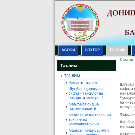
АСОСӢ
СОХТОР
ТАЪЛИМ
Сохтор
Таълим
ТАЪЛИМ
Раёсати таълим
Шуъбаи 
Шуъбаи идоракунии
сифати 
сифати таҳсилот ва
менамоя
назорати электронӣ
Ҷумҳури
ба низо
Маълумот оид ба
мазкур 
низоми кредитӣ
Фаъолия
Маркази хизматрасонии
техникӣ ва
Шуъбаи 
коммуникатсионӣ
мегирад
Маркази таҷрибаомӯзӣ
Фаъолия