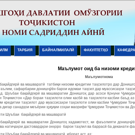
ИЛМ
ТАРБИЯ
БАЙНАЛМИЛАЛӢ
ФАКУЛТЕТҲО
КАФЕДР
Маълумот оид ба низоми креди
Maълумотнома
бақайдгирӣ ва машваратӣ татбиқи низоми кредитии таҳсилотро дар Донишго
таълим, сафарбарии донишҷӯён барои идомаи таҳсил дар муассисаҳои таҳси
д. Шуъбаи бақайдгирӣ ва машваратии Донишгоҳ дар асоси Қонуни Ҷумҳури
и Тоҷикистон «Дар бораи таҳсилоти олии касбӣ ва таҳсилоти касбии баъд а
ми кредитии таҳсилот дар муассисаҳои таҳсилоти олии касбии Ҷумҳурии То
ва дигар санадҳои меъёрии ҳуқуқии соҳаи маорифи Ҷумҳурии Тоҷикистон ва Д
ти Шуъбаи бақайдгирӣ ва машваратӣ
бақайдгирӣ ва машваратии Донишгоҳ хадамотест, ки фаъолияти донишҷӯён
 ва натиҷаҳои дастовардҳои онҳоро барои таҳлил ва баррасӣ ба деканати ф
ти Шуъбаи бақайдгирӣ ва машваратӣ иборат аст, аз: