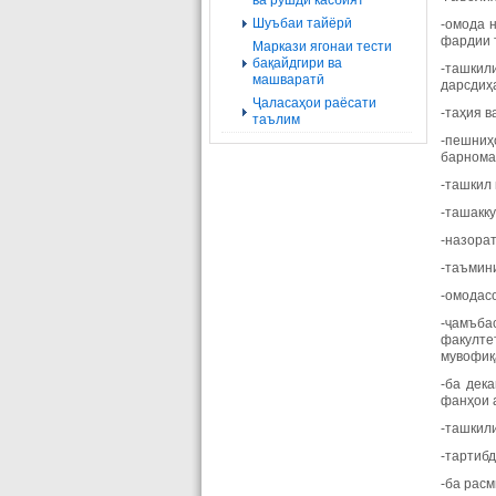
ва рушди касбият
Шуъбаи тайёрӣ
-омода 
фардии 
Маркази ягонаи тести
бақайдгири ва
-ташкил
машваратӣ
дарсдиҳа
Ҷаласаҳои раёсати
-таҳия в
таълим
-пешниҳ
барнома
-ташкил 
-ташакку
-назора
-таъмини
-омодас
-ҷамъба
факулте
мувофиқ
-ба дек
фанҳои 
-ташкили
-тартиб
-ба рас