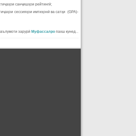
атиҷаҳои санҷишҳои рейтингӣ;
тиҷаҳои сессияҳои имтиҳонӣ ва сатҳи (GPA)-
маълумоти зарурӣ
Муфассалро
пахш кунед...