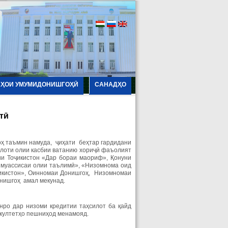
АҲОИ УМУМИДОНИШГОҲӢ
САНАДҲО
тӣ
ҳ таъмин намуда, ҷиҳати беҳтар гардидани
лоти олии касбии ватанию хориҷӣ фаъолият
и Тоҷикистон «Дар бораи маориф», Қонуни
з муассисаи олии таълимӣ», «Низомнома оид
ҷикистон», Оинномаи Донишгоҳ, Низомномаи
онишгоҳ амал мекунад.
ро дар низоми кредитии таҳсилот ба қайд
акултетҳо пешниҳод менамояд.