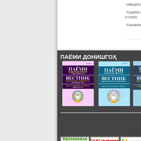
-омодас
-таҳияи 
и онҳо.
-ташкили
ПАЁМИ ДОНИШГОҲ