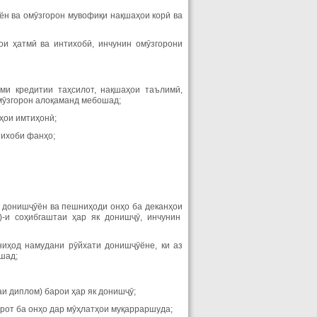
ён ва омӯзгорон мувофиқи нақшаҳои корӣ ва
и ҳатмӣ ва интихобӣ, инчунин омӯзгорони
и кредитии таҳсилот, нақшаҳои таълимӣ,
мӯзгорон алоқаманд мебошад;
ҳои имтиҳонӣ;
тихоби фанҳо;
 донишҷӯён ва пешниҳоди онҳо ба деканҳои
-и соҳибгаштаи ҳар як донишҷӯ, инчунин
иҳод намудани рӯйхати донишҷӯёне, ки аз
шад;
и диплом) барои ҳар як донишҷӯ;
рот ба онҳо дар мӯҳлатҳои муқарраршуда;