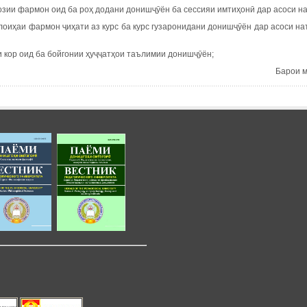
озии фармон оид ба роҳ додани донишҷӯён ба сессияи имтиҳонӣ дар асоси н
лоиҳаи фармон ҷиҳати аз курс ба курс гузаронидани донишҷӯён дар асоси на
 кор оид ба бойгонии ҳуҷҷатҳои таълимии донишҷӯён;
Барои 