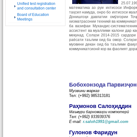
25.07.19
Unified test registration
математика аз руи ихтисоси Инфор
and consultation center
таҳсил намуда, онро бо ихтисоси му
Board of Education
Донишгоҳи давлатии омӯзгории То
Meetings
хизматрасонии техникӣ ва коммуникат
ба вазифаи Мухандис-систематехник
ассистент ва муаллими калони дар к
мекунад. Солҳои 2014-2015 сардори
раёсати таълим оид ба омор. Солҳои
муовини декан оид ба таълими факул
коммуникатсионӣ кор ва фаолият дора
Бобохонзода Парвизҷо
Муовини
марказ
Тел: (+992) 985313181
Раҳмонов Салоҳиддин
Маъмури барномаҳои компютерӣ
Тел: (+992) 933939376
E-mail:
r.saloh1991@gmail.com
Гулонов Фаридун