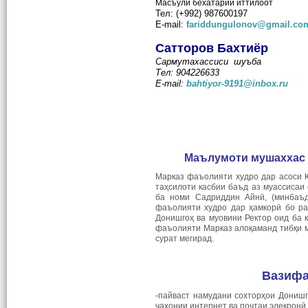
Масъули бехатарии иттилоот
Тел:
(+992) 987600197
E-mail:
fariddungulonov@gmail.co
Сатторов Бахтиёр
Сармутахассиси шуъба
Тел: 904226633
E-mail:
bahtiyor-9191@inbox.ru
Маълумоти мушаххас 
Марказ фаъолияти худро дар асоси Қ
таҳсилоти касбии баъд аз муассисаи
ба номи Садриддин Айнӣ, (минбаъд
фаъолияти худро дар ҳамкорӣ бо ра
Донишгоҳ ва муовини Ректор оид ба 
фаъолияти Марказ алоқаманд тибқи 
сурат мегирад.
Вазифа
-пайваст намудани сохторҳои Донишг
ҷаҳонии интернет ва почтаи элекронӣ.