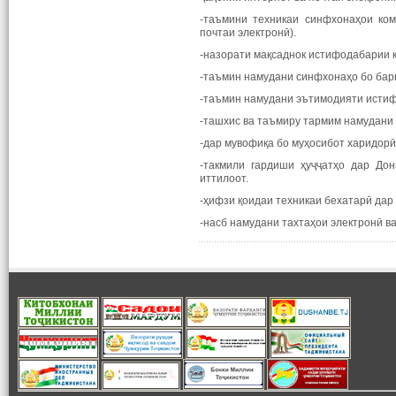
-таъмини техникаи синфхонаҳои ком
почтаи электронӣ).
-назорати мақсаднок истифодабарии к
-таъмин намудани синфхонаҳо бо бар
-таъмин намудани эътимодияти истиф
-ташхис ва таъмиру тармим намудани
-дар мувофиқа бо муҳосибот харидорӣ
-такмили гардиши ҳуҷҷатҳо дар Дон
иттилоот.
-ҳифзи қоидаи техникаи бехатарӣ да
-насб намудани тахтаҳои электронӣ в