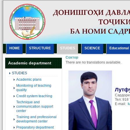
HOME
STRUCTURE
STUDIES
SCIENCE
Еducational
Сохтор
There are no translations available.
Academic department
STUDIES
Academic plans
Monitoring of teaching
Лутф
quality
Cардори 
Credit system teaching
Тел: 918 
Technique and
E-mail:
l
communication support
center
Training and professional
development center
Preparatory department