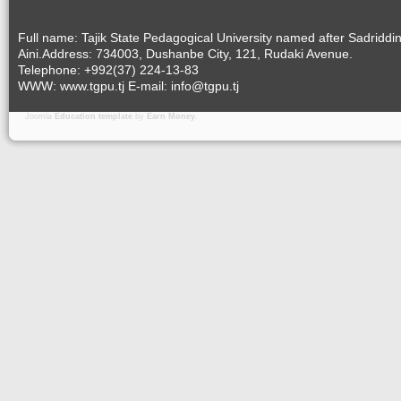
Full name: Tajik State Pedagogical University named after Sadriddi
Aini.Address: 734003, Dushanbe City, 121, Rudaki Avenue.
Telephone: +992(37) 224-13-83
WWW: www.tgpu.tj E-mail: info@tgpu.tj
Joomla
Education template
by
Earn Money
.