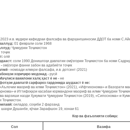
2.2023 и.в. мудири кафедраи фалсафа ва фарҳангшиносии ДДОТ ба номи С.Ай
валлуд:
01 феврали соли 1968
аллуд:
Ҷумҳурии Тоҷикистон
тоҷик
т
:
олӣ
рдааст:
соли 1990 Донишгоҳи давлатии омӯзгории Тоҷикистон ба номи Садрид
-
омӯзгори фанни забон ва адабиёти тоҷик
илм
ӣ -
номзади илмҳои фалсафа, и.в. дотсент (2021)
абон
ҳ
ои
хори
ҷ
иро
медонад
-
русӣ
Ма
ҷ
лиси
вакилони
хал
қ ҳ
аст
ё
не
-
не
фот
ҳ
ои
давлат
ӣ
сарфароз
гардонида
шудааст
ё
не:
«Аълочии маориф ва илми Тоҷикистон» (2021),
«Ифтихонома»-и Вазорати мао
рнома»-и Иттифоқҳои касабаи кормандони маориф ва илми Ҷумҳурии Тоҷикист
ва варзиши назди Ҳукумати Ҷумҳурии Тоҷикистон (2019), «Сипоснома»-и Куми
 Тоҷикистон.
оилав
ӣ:
оиладор, соҳиби 2 фарзанд
:
шаҳри Душанбе, кӯчаи Зарафшон 19, хонаи 61
Кор
ва
фаъолияти
соби
қ
а
:
Сол
Вазифа