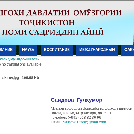
ВАНИЕ
НАУКА
ВОСПИТАНИЕ
МЕЖДУНАРОДНЫЙ
ФАК
аҳои умумидонишгоҳӣ
 no translations available.
Саидова Гулхумор
Мудири кафедраи фалсафа ва фарҳангшиносӣ
номзади илмҳои фалсафа, дотсент
Телефон: (+992) 918 82 36 96
Email:
Saidova1968@gmail.com