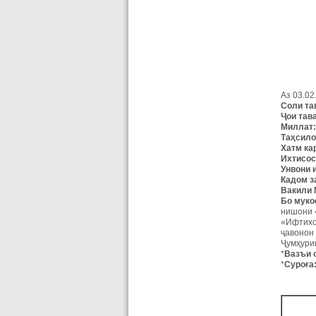
Аз 03.0
Соли
та
Ҷ
ои
тав
Миллат:
Таҳсило
Хатм ка
Ихтисос
Унвони
Кадом
з
Вакили
Бо
муко
нишони
«Ифтихо
ҷавонон 
Ҷумҳурии
*
Вазъи
*
Суроға