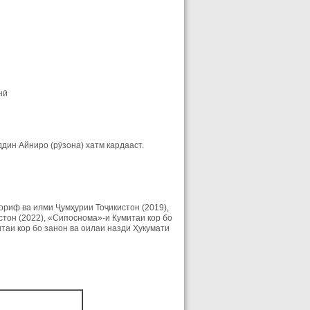
нӣ
дин Айниро (рӯзона) хатм кардааст.
риф ва илми Ҷумҳурии Тоҷикистон (2019),
он (2022), «Сипоснома»-и Кумитаи кор бо
таи кор бо занон ва оилаи назди Ҳукумати