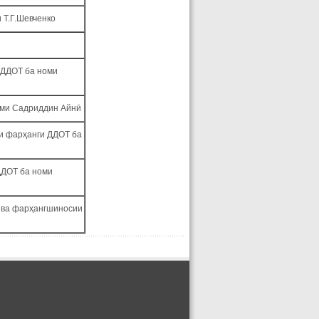
 Т.Г.Шевченко
 ДДОТ ба номи
оми Садриддин Айнӣ
и фарҳанги ДДОТ ба
ДДОТ ба номи
 ва фарҳангшиносии