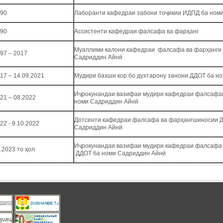
990
Лаборанти кафедраи забони тоҷикии ИДПД ба номи
990
Ассистенти кафедраи фалсафа ва фарҳанг
Муаллими калони кафедраи фалсафа ва фарҳанги
997 – 2017
Садриддин Айнӣ
17 – 14.09.2021
Мудири бахши кор бо духтарону занони ДДОТ ба н
Иҷрокунандаи вазифаи мудири кафедраи фалсафа
21 – 08.2022
номи Садриддин Айнӣ
Дотсенти кафедраи фалсафа ва фарҳангшиносии 
22 - 9.10.2022
Садриддин Айнӣ
Иҷрокунандаи вазифаи мудири кафедраи фалсафа
.2023 то ҳол
ДДОТ ба номи Садриддин Айнӣ