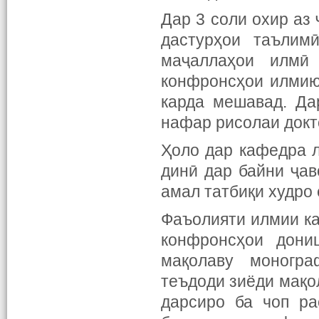
Дар 3 соли охир аз
дастурҳои таълим
маҷаллаҳои илмӣ
конфронсҳои илмию
карда мешавад. Да
нафар рисолаи докт
Ҳоло дар кафедра 
динӣ дар байни ҷав
амал татбиқи худро 
Фаъолияти илмии к
конфронсҳои дони
мақолаву моногра
теъдоди зиёди мақо
дарсиро ба чоп ра