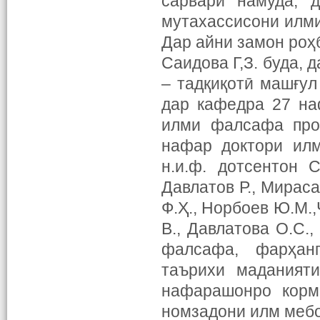
сарварӣ намуда, 
мутахассисони илм
Дар айни замон роҳ
Саидова Г,З. буда, 
– тадқиқотӣ машғул
дар кафедра 27 на
илми фалсафа проф
нафар доктори илм
н.и.ф. дотсентон 
Давлатов Р., Мираса
Ф.Ҳ., Норбоев Ю.М.,
В., Давлатова О.С.
фалсафа, фарҳанг
таърихи маданияти
нафарашонро корм
номзадони илм меб