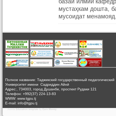
базаи илмии кафедр
мустаҳкам дошта, б
мусоидат менамояд
Полное название: Таджикский государственный педагогический
Университет
имени Садриддин Айнӣ
Адрес:, 734003, город Душанбе, проспект Рудаки 121
Телефон: +992(37) 224-13-83
WWW: www.tgpu.tj
E-mail: info@tgpu.tj
Joomla
Education template
by
Earn Money
.