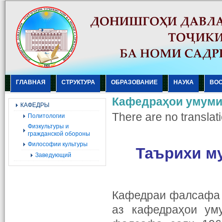
ГЛАВНАЯ
СТРУКТУРА
ОБРАЗОВАНИЕ
НАУКА
ВО
Кафедраҳои умум
КАФЕДРЫ
There are no translati
Политологии
Физкультуры и
гражданской обороны
Философии культуры
Таърихи м
Заведующий
Кафедраи фалсафа
аз кафедраҳои ум