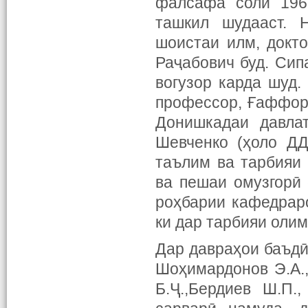
фалсафа соли 196
ташкил шудааст. 
шоистаи илм, докт
Раҷабович буд. Сип
вогузор карда шуд.
профессор, Ғаффоро
Донишкадаи давла
Шевченко (ҳоло ДД
таълим ва тарбияи
ва пешаи омузгорӣ 
роҳбарии кафедрар
ки дар тарбияи оли
Дар давраҳои баъдӣ
Шоҳимардонов Э.А.,
Б.Ҷ.,Бердиев Ш.П.