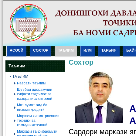
АСОСӢ
СОХТОР
ТАЪЛИМ
ИЛМ
ТАРБИЯ
БАЙ
Сохтор
Таълим
ТАЪЛИМ
Раёсати таълим
Шуъбаи идоракунии
сифати таҳсилот ва
назорати электронӣ
Маълумот оид ба
А
низоми кредитӣ
Маркази хизматрасонии
А
техникӣ ва
коммуникатсионӣ
Cардори
маркази я
Маркази таҷрибаомӯзӣ