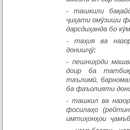
- ташкили бақайд
ҷиҳати омӯзиши фа
дарсдиҳанда бо кӯ
- таҳия ва назо
донишҷӯ;
- пешниҳоди машв
доир ба татбиқ
таълимӣ, барномаҳ
ба фаъолияти дони
- ташкил ва назо
фосилаҳо (рейтин
имтиҳонҳои ҷамъб