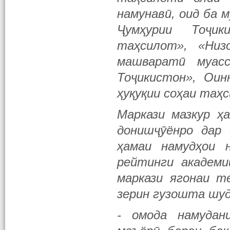
намунавӣ, оид ба 
Ҷумҳурии Тоҷик
таҳсилот», «Низ
машваратӣ муасс
Тоҷикистон», Оин
ҳуқуқии соҳаи таҳс
Маркази мазкур ҳ
донишҷӯёнро дар
ҳамаи намудҳои 
рейтинги академи
маркази ягонаи т
зерин гузошта шу
- омода намудани