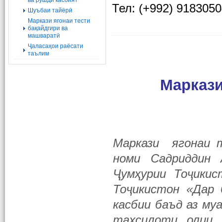
ва рушди касбият
Тел: (+992) 918305
Шуъбаи тайёрӣ
Маркази ягонаи тести
бақайдгири ва
машваратӣ
Ҷаласаҳои раёсати
таълим
Маркази
Маркази ягонаи 
номи Садриддин 
Ҷумҳурии Тоҷикис
Тоҷикистон «Дар 
касбии баъд аз м
таҳсилоти олии 