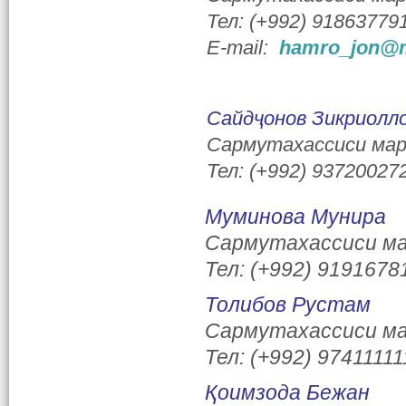
Тел: (+992) 91863779
E-mail:
hamro_jon@m
Сайдҷонов Зикриолл
Сармутахассиси мар
Тел: (+992) 93720027
Муминова Мунира
Сармутахассиси ма
Тел: (+992) 9191678
Толибов Рустам
Сармутахассиси ма
Тел: (+992) 97411111
Қоимзода Бежан