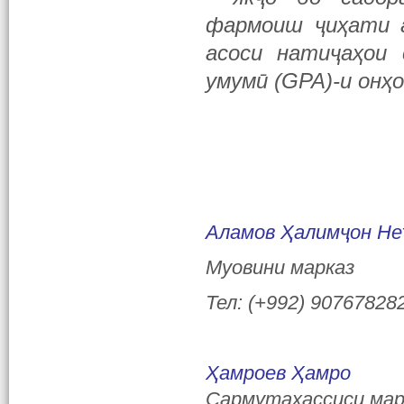
фармоиш ҷиҳати а
асоси натиҷаҳои 
умумӣ (GPA)-и онҳо
Аламов Ҳалимҷон Н
Муовини марказ
Тел: (+992) 90767828
Ҳамроев Ҳамро
Сармутахассиси мар