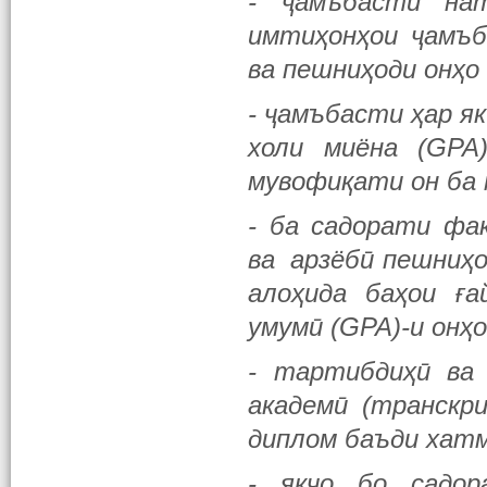
- ҷамъбасти на
имтиҳонҳои ҷамъб
ва пешниҳоди онҳо
- ҷамъбасти ҳар я
холи миёна (GPA
мувофиқати он ба 
- ба садорати фа
ва арзёбӣ пешниҳо
алоҳида баҳои ғ
умумӣ (GPA)-и онҳ
- тартибдиҳӣ ва
академӣ (транскр
диплом баъди хатм
- якҷо бо садо