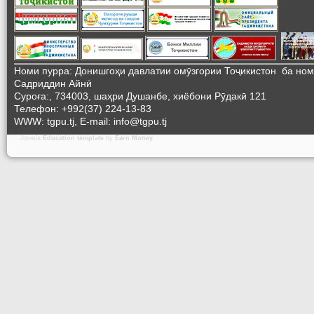
Номи пурра: Донишгоҳи давлатии омӯзгории Тоҷикистон ба но
Садриддин Айнӣ
Суроға:, 734003, шаҳри Душанбе, хиёбони Рӯдакӣ 121
Телефон: +992(37) 224-13-83
WWW: tgpu.tj, E-mail: info@tgpu.tj
Joomla
Education template
by
Earn Money
.