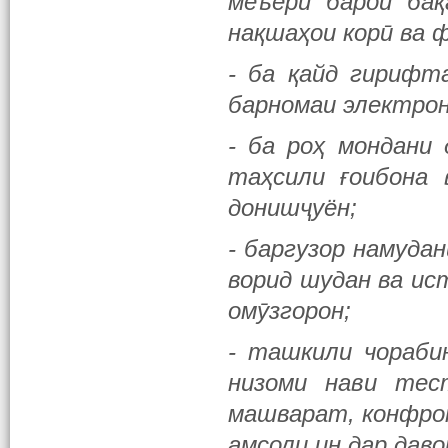
меъёрӣ барои бақ
нақшаҳои корӣ ва 
- ба қайд гирифт
барномаи электрон
- ба роҳ мондани 
таҳсили ғоибона 
донишҷуён;
- баргузор намуда
ворид шудан ва ис
омӯзгорон;
- ташкили чораби
низоми нави тес
машварат, конфрон
амсоли ин дар дав