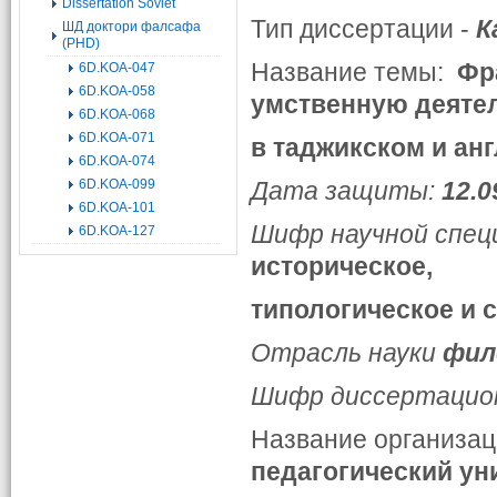
Dissertation Soviet
Тип диссертации -
К
ШД доктори фалсафа
(PHD)
Название темы:
Фр
6D.KOA-047
6D.KOA-058
умственную деяте
6D.KOA-068
6D.KOA-071
в таджикском и ан
6D.KOA-074
6D.KOA-099
Дата защиты:
12.0
6D.KOA-101
Шифр научной спец
6D.KOA-127
историческое,
типологическое и 
Отрасль науки
фил
Шифр диссертацио
Название организа
педагогический ун