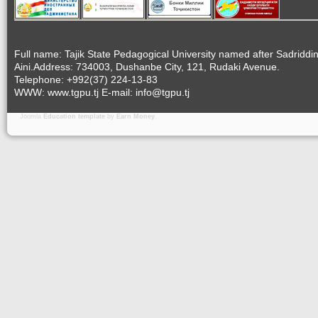
Full name: Tajik State Pedagogical University named after Sadriddi
Aini.Address: 734003, Dushanbe City, 121, Rudaki Avenue.
Telephone: +992(37) 224-13-83
WWW: www.tgpu.tj E-mail: info@tgpu.tj
Joomla
Education template
by
Earn Money
.