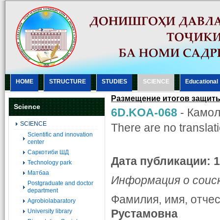
HOME
STRUCTURE
STUDIES
SCIENCE
Еducational
Размещение итогов защиты:
Science
6D.KOA-068
-
Камол
SCIENCE
There are no translati
Scientific and innovation
center
Саркотиби ШД
Дата публикации: 1
Technology park
Матбаа
Информация о соис
Postgraduate and doctor
department
Фамилия, имя, отче
Agrobiolabaratory
Рустамовна
University library