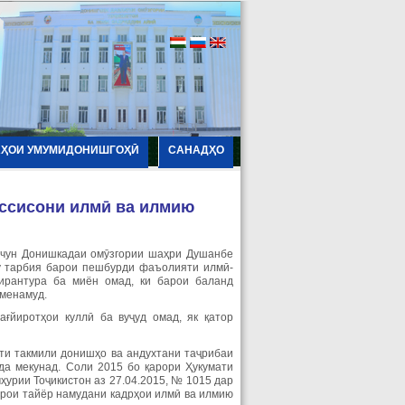
АҲОИ УМУМИДОНИШГОҲӢ
САНАДҲО
ассисони
илм
ӣ
ва
илмию
амчун Донишкадаи омӯзгории шаҳри Душанбе
у тарбия барои пешбурди фаъолияти илмӣ-
ирантура ба миён омад, ки барои баланд
 менамуд.
ғйиротҳои куллӣ ба вуҷуд омад, як қатор
ти такмили донишҳо ва андухтани таҷрибаи
да мекунад. Соли 2015 бо қарори Ҳукумати
урии Тоҷикистон аз 27.04.2015, № 1015 дар
барои тайёр намудани кадрҳои илмӣ ва илмию