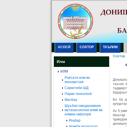
АСОСӢ
СОХТОР
ТАЪЛИМ
Сохтор
Илм
ИЛМ
Раёсати илм ва
Донишго
инноватсия
таъсис 
Саркотиби ШД
тадқиқо
бардошт
Парки технологӣ
Бо ба д
Матбаа
ҳуҷҷатҳо
Шуъбаи омоданамоии
мутахассисони илмӣ ва
Аз 5-ум
илмию омӯзгорӣ
бештар 
Ҷумҳури
Роҳбар
донишгоҳ
Номгӯи ихтисосҳо