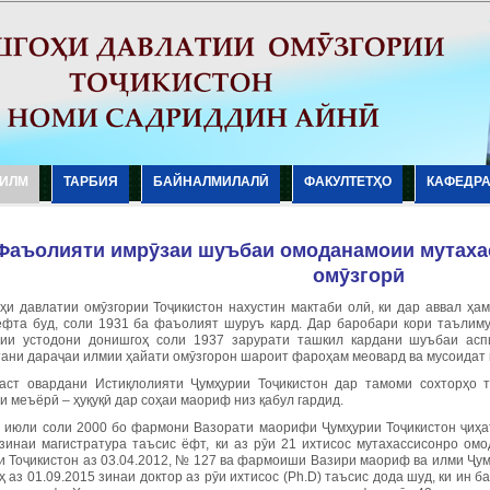
ИЛМ
ТАРБИЯ
БАЙНАЛМИЛАЛӢ
ФАКУЛТЕТҲО
КАФЕДР
Фаъолияти имр
ӯ
заи
шуъбаи
омоданамоии
мутах
ом
ӯ
згор
ӣ
ҳи давлатии омӯзгории Тоҷикистон нахустин мактаби олӣ, ки дар аввал ҳ
ёфта буд, соли 1931 ба фаъолият шуруъ кард. Дар баробари кори таълим
тии устодони донишгоҳ соли 1937 зарурати ташкил кардани шуъбаи асп
ани дараҷаи илмии ҳайати омӯзгорон шароит фароҳам меовард ва мусоидат
аст овардани Истиқлолияти Ҷумҳурии Тоҷикистон дар тамоми сохторҳо та
и меъёрӣ – ҳуқуқӣ дар соҳаи маориф низ қабул гардид.
и июли соли 2000 бо фармони Вазорати маорифи Ҷумҳурии Тоҷикистон ҷиҳа
зинаи магистратура таъсис ёфт, ки аз рӯи 21 ихтисос мутахассисонро омо
и Тоҷикистон аз 03.04.2012, № 127 ва фармоиши Вазири маориф ва илми Ҷумҳ
 аз 01.09.2015 зинаи доктор аз рӯи ихтисос (Ph.D) таъсис дода шуд, ки ин 