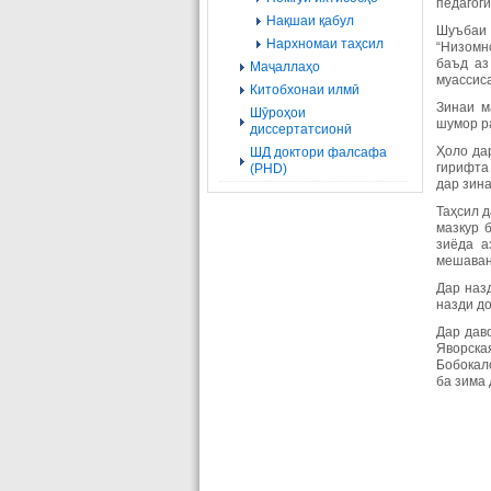
педагогӣ
Нақшаи қабул
Шуъбаи 
Нархномаи таҳсил
“Низомн
баъд аз
Маҷаллаҳо
муассис
Китобхонаи илмӣ
Зинаи м
Шӯроҳои
шумор р
диссертатсионӣ
Ҳоло дар
ШД доктори фалсафа
гирифта
(PHD)
дар зина
Таҳсил д
мазкур б
зиёда а
мешаван
Дар наз
назди д
Дар дав
Яворска
Бобокал
ба зима 