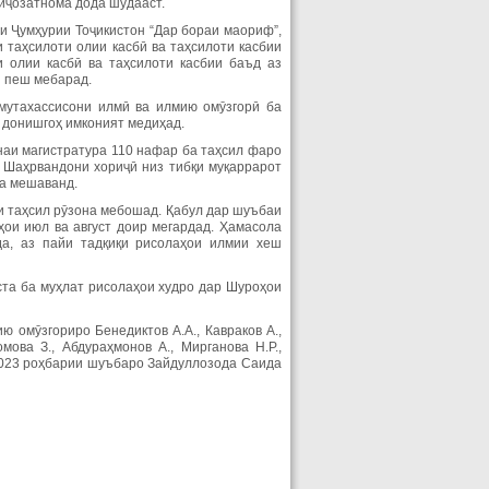
 иҷозатнома дода шудааст.
и Ҷумҳурии Тоҷикистон “Дар бораи маориф”,
таҳсилоти олии касбӣ ва таҳсилоти касбии
и олии касбӣ ва таҳсилоти касбии баъд аз
н пеш мебарад.
 мутахассисони илмӣ ва илмию омӯзгорӣ ба
 донишгоҳ имконият медиҳад.
инаи магистратура 110 нафар ба таҳсил фаро
 Шаҳрвандони хориҷӣ низ тибқи муқаррарот
да мешаванд.
ли таҳсил рӯзона мебошад. Қабул дар шуъбаи
ҳҳои июл ва август доир мегардад. Ҳамасола
а, аз пайи тадқиқи рисолаҳои илмии хеш
ста ба муҳлат рисолаҳои худро дар Шуроҳои
омӯзгориро Бенедиктов А.А., Кавраков А.,
мова З., Абдураҳмонов А., Мирганова Н.Р.,
 2023 роҳбарии шуъбаро Зайдуллозода Саида