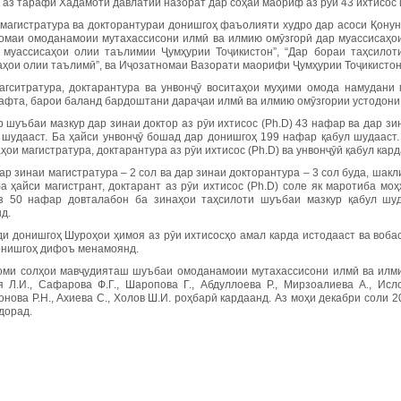
 аз тарафи Хадамоти давлатии назорат дар соҳаи маориф аз рӯи 43 ихтисос
магистратура ва докторантураи донишгоҳ фаъолияти худро дар асоси Қонун
омаи омоданамоии мутахассисони илмӣ ва илмию омӯзгорӣ дар муассисаҳои 
 муассисаҳои олии таълимии Ҷумҳурии Тоҷикистон”, “Дар бораи таҳсилот
аҳои олии таълимӣ”, ва Иҷозатномаи Вазорати маорифи Ҷумҳурии Тоҷикисто
агситратура, доктарантура ва унвонҷӯ воситаҳои муҳими омода намудани
афта, барои баланд бардоштани дараҷаи илмӣ ва илмию омӯзгории устодони
 шуъбаи мазкур дар зинаи доктор аз рӯи ихтисос (Ph.D) 43 нафар ва дар з
 шудааст. Ба ҳайси унвонҷӯ бошад дар донишгоҳ 199 нафар қабул шудааст.
ҳои магистратура, доктарантура аз рӯи ихтисос (Ph.D) ва унвонҷӯӣ қабул кар
ар зинаи магистратура – 2 сол ва дар зинаи докторантура – 3 сол буда, шак
а ҳайси магистрант, доктарант аз рӯи ихтисос (Ph.D) соле як маротиба мо
з 50 нафар довталабон ба зинаҳои таҳсилоти шуъбаи мазкур қабул шуд
д.
ди донишгоҳ Шуроҳои ҳимоя аз рӯи ихтисосҳо амал карда истодааст ва воба
онишгоҳ дифоъ менамоянд.
оми солҳои мавҷудияташ шуъбаи омоданамоии мутахассисони илмӣ ва илмию 
я Л.И., Сафарова Ф.Г., Шаропова Г., Абдуллоева Р., Мирзоалиева А., Исло
онова Р.Н., Ахиева С., Холов Ш.И. роҳбарӣ кардаанд. Аз моҳи декабри соли
дорад.