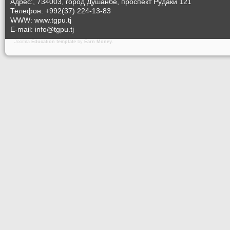
Адрес:, 734003, город Душанбе, проспект Рудаки 121
Телефон: +992(37) 224-13-83
WWW: www.tgpu.tj
E-mail: info@tgpu.tj
Joomla
Education template
by
Earn Money
.