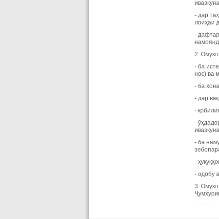
ивазкуна
- дар та
лоиҳаи 
- дафта
намоянд
2. Омӯзг
- ба ист
нос) ва 
- ба хо
- дар ва
- қобил
- ӯҳдадо
ивазкун
- ба нам
зебопар
- ҳуқуқҳ
- одобу 
3. Омӯзг
Ҷумҳури