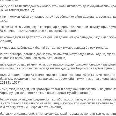
 коргузорӣ ва истифодаи технологияҳои нави иттилоотиву коммуникатсионир
 онҳо ташвиқ намоянд;
у имтиҳонҳои қабул ва ҷориро аз рӯи меъёрҳои муайянгардида гузаронида, д
ҳанд;
атсияи хатм ва имтиҳонҳои хатмро дар доираи талаботе, ки қонунгузории Ҷум
ба дониши таълимгирандагон баҳои воқеӣ гузоранд;
маи хонандагон ва дафтарҳои санҷишии донишҷӯёнро санҷида, баҳои дар журн
аронанд;
и худро дар кабинетҳои фаннӣ бо тартиби муқарраршуда ба роҳ монанд;
ки таълимгирандагонро дар корҳои ҷамъиятӣ, маҳфилҳои илмӣ, адабӣ, эҷодӣ
а ширкат варзиданашон мусоидат намоянд;
гирандагонро дар рӯҳияи эҳтироми падару модар (шахсони онҳоро ивазкунан
ию миллӣ, таърихӣ ва рамзҳои давлатии Ҷумҳурии Тоҷикистон тарбия кунанд;
таълимгирандагонро ба созмонҳои хонандагон ва донишҷӯён таъмин карда, он
ба ҳуқуқу озодиҳои инсон ва шаҳрванд, расму ойин, муҳити зист ва риояи та
.2018 № 1527);
 илмӣ, эҷодии адабӣ, ихтироъкорӣ, татбиқи лоиҳаҳои инноватсионӣ ва дигар
 барои рушди қобилияти зеҳнии онҳо шароит муҳайё намоянд;
 ба хонандагон ва донишҷӯёне, ки тартиботи дохилии муассисаи таълимиро 
ва сару либоси тавсиявиро намепӯшанд, маъмурияти муассисаи таълимӣ ва п
вақт тариқи хаттӣ ё шифоҳӣ огоҳ намоянд;
 ба таълимгирандагоне, ки аз таҳсил саркашӣ намуда, аз хондан дур мемонан