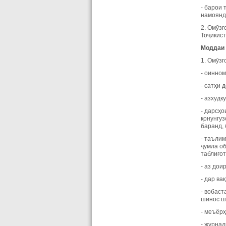
- барои 
намоянд
2. Омӯзг
Тоҷикист
Моддаи 
1. Омӯз
- оинно
- сатҳи 
- азхуд
- дарсҳо
қонунгу
баранд, 
- таъли
ҷумла об
таблиғот
- аз дои
- дар ва
- вобас
шинос ш
- меъёр
- журнал