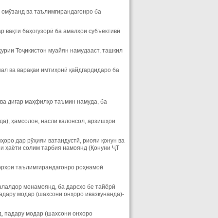
о омӯзанд ва таълимгирандагонро ба
ар вақти баҳогузорӣ ба амалҳои субъективӣ
ҳурии Тоҷикистон муайян намудааст, ташкил
ал ва варақаи имтиҳонӣ қайдгардидаро ба
 ва дигар маҳфилҳо таъмин намуда, ба
да), ҳамсолон, насли калонсол, арзишҳои
ҳоро дар рӯҳияи ватандустӣ, риояи қонун ва
рзи ҳаёти солим тарбия намоянд (Қонуни ҶТ
 корҳои таълимгирандагонро роҳнамоӣ
халалдор менамоянд, ба дарсҳо бе тайёрӣ
адару модар (шахсони онҳоро ивазкунанда)-
д, падару модар (шахсони онҳоро