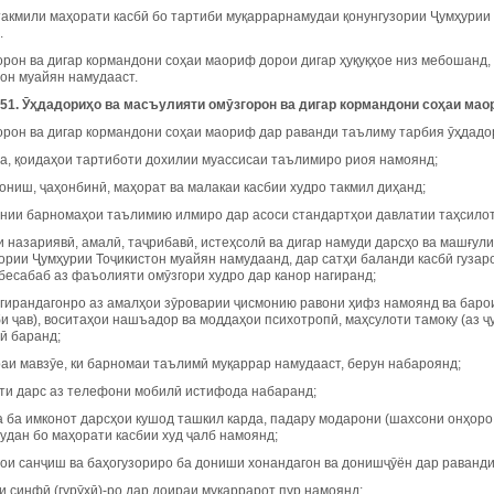
такмили маҳорати касбӣ бо тартиби муқаррарнамудаи қонунгузории Ҷумҳурии
.
орон ва дигар кормандони соҳаи маориф дорои дигар ҳуқуқҳое низ мебошанд,
он муайян намудааст.
51.
Ӯҳ
дадори
ҳ
о ва масъулияти ом
ӯ
згорон ва дигар кормандони со
ҳ
аи мао
горон ва дигар кормандони соҳаи маориф дар раванди таълиму тарбия ӯҳдадо
ма, қоидаҳои тартиботи дохилии муассисаи таълимиро риоя намоянд;
дониш, ҷаҳонбинӣ, маҳорат ва малакаи касбии худро такмил диҳанд;
кунии барномаҳои таълимию илмиро дар асоси стандартҳои давлатии таҳсило
и назариявӣ, амалӣ, таҷрибавӣ, истеҳсолӣ ва дигар намуди дарсҳо ва машғул
зории Ҷумҳурии Тоҷикистон муайян намудаанд, дар сатҳи баланди касбӣ гуза
бесабаб аз фаъолияти омӯзгори худро дар канор нагиранд;
мгирандагонро аз амалҳои зӯроварии ҷисмонию равони ҳифз намоянд ва баро
и ҷав), воситаҳои нашъадор ва моддаҳои психотропӣ, маҳсулоти тамоку (аз ҷ
ӣ баранд;
раи мавзӯе, ки барномаи таълимӣ муқаррар намудааст, берун набароянд;
қти дарс аз телефони мобилӣ истифода набаранд;
та ба имконот дарсҳои кушод ташкил карда, падару модарони (шахсони онҳор
удан бо маҳорати касбии худ ҷалб намоянд;
ҳои санҷиш ва баҳогузориро ба дониши хонандагон ва донишҷӯён дар раванди
и синфӣ (гурӯҳӣ)-ро дар доираи муқаррарот пур намоянд;