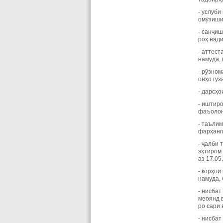
- услуби
омӯзиши
- санҷиш
роҳ нади
- аттест
намуда, 
- рӯзно
онҳо гуз
- дарсҳо
- иштиро
фаъолон
- таълим
фарҳанг
- ҷалби 
эҳтиром 
аз 17.05
- корҳои
намуда,
- нисбат
меоянд 
ро сари 
- нисбат