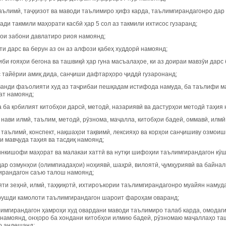
таълимӣ, таҷҳизот ва маводи таълимиро ҳифз карда, таълимгирандагонро дар
сади такмили маҳорати касбӣ ҳар 5 сол аз такмили ихтисос гузаранд;
ҳои забони давлатиро риоя намоянд;
қти дарс ва берун аз он аз алфози қабеҳ худдорӣ намоянд;
ғиби ғояҳои бегона ва ташвиқӣ ҳар гуна масъалаҳое, ки аз доираи мавзӯи дарс
с тайёрии амиқ дида, санҷиши дафтарҳоро ҷиддӣ гузаронанд;
аванди фаъолияти худ аз таҷрибаи пешқадам истифода намуда, ба таълифи м
ат намоянд;
а ба қобилият китобҳои дарсӣ, методӣ, назариявӣ ва дастурҳои методӣ таҳия
 нави илмӣ, таълим, методӣ, рӯзнома, маҷалла, китобҳои бадеӣ, оммавӣ, илм
 таълимӣ, конспект, нақшаҳои тақвимӣ, лексияҳо ва корҳои санҷишиву озмоиш
 мавҷуда таҳия ва тасдиқ намоянд;
 инкишофи маҳорат ва малакаи хаттӣ ва нутқи шифоҳии таълимгирандагон кӯ
 дар озмунҳои (олимпиадаҳои) ноҳиявӣ, шаҳрӣ, вилоятӣ, ҷумҳуриявӣ ва байн
ирандагон саъю талош намоянд;
яти зеҳнӣ, илмӣ, таҳқиқотӣ, ихтироъкории таълимгирандагонро муайян намуда
 рушди камолоти таълимгирандагон шароит фароҳам оваранд;
ълимгирандагон ҳамроҳи худ овардани маводи таълимиро талаб карда, омодаг
 намоянд, онҳоро ба хондани китобҳои илмию бадеӣ, рӯзномаю маҷаллаҳо та
о андешанд;