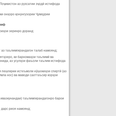
 Тоҷикистон аз рухсатии эҷодӣ истифода
 ки онҳоро қонунгузории Ҷумҳурии
риф
риҳои зеринро доранд:
т аз таълимгирандагон талаб намоянд;
иятҳоеро, ки барномаҳои таълимӣ ва
ронида, аз усулҳои фаъоли таълим истифода
и пешгирии истеъмоли нӯшокиҳои спиртӣ (аз
умла нос) ва маводи сахттаъсир корҳои
о ивазкунандаи) таълимгирандагонро барои
 дарс риоя намоянд;