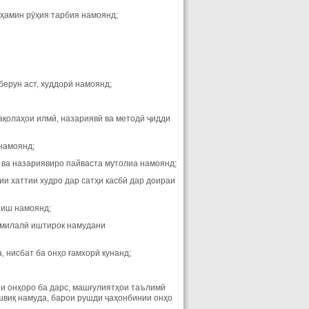
 ҳамин рӯҳия тарбия намоянд;
 берун аст, худдорӣ намоянд;
ақолаҳои илмӣ, назариявӣ ва методӣ ҷидди
 намоянд;
ӣ ва назариявиро пайваста мутолиа намоянд;
ии хаттии худро дар сатҳи касбӣ дар доираи
шиш намоянд;
алмилалӣ иштирок намудани
, нисбат ба онҳо ғамхорӣ кунанд;
ии онҳоро ба дарс, машғулиятҳои таълимӣ
швиқ намуда, барои рушди ҷаҳонбинии онҳо