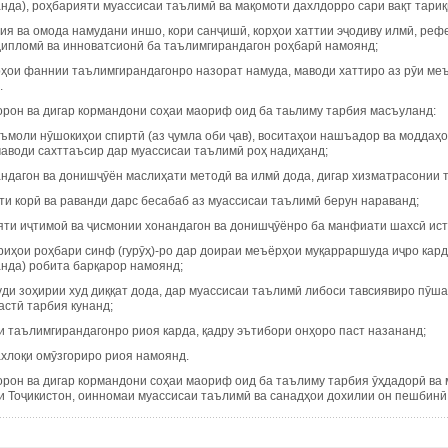
нда), роҳбарияти муассисаи таълимӣ ва мақомоти дахлдорро сари вақт тариқ
ҳия ва омода намудани иншо, кори санҷишӣ, корҳои хаттии эҷодиву илмӣ, рефер
дипломӣ ва инноватсионӣ ба таълимгирандагон роҳбарӣ намоянд;
рҳои фаннии таълимгирандагонро назорат намуда, маводи хаттиро аз рӯи ме
.
орон ва дигар кормандони соҳаи маориф оид ба таьлиму тарбия масъуланд:
еъмоли нӯшокиҳои спиртӣ (аз ҷумла оби ҷав), воситаҳои нашъадор ва моддаҳо
маводи сахттаъсир дар муассисаи таълимӣ роҳ надиҳанд;
нандагон ва донишҷӯён маслиҳати методӣ ва илмӣ дода, дигар хизматрасонии
қти корӣ ва раванди дарс бесабаб аз муассисаи таълимӣ берун нараванд;
ияти иҷтимоӣ ва ҷисмонии хонандагон ва донишҷӯёнро ба манфиати шахсӣ ис
риҳои роҳбари синф (гурӯҳ)-ро дар доираи меъёрҳои муқарраршуда иҷро кард
анда) робита барқарор намоянд;
уди зоҳирии худ диққат дода, дар муассисаи таълимӣ либоси тавсиявиро пӯш
астӣ тарбия кунанд;
ои таълимгирандагонро риоя карда, қадру эътибори онҳоро паст назананд;
ахлоқи омӯзгориро риоя намоянд.
орон ва дигар кормандони соҳаи маориф оид ба таълиму тарбия ӯҳдадорӣ ва 
и Тоҷикистон, оинномаи муассисаи таълимӣ ва санадҳои дохилии он пешбинӣ