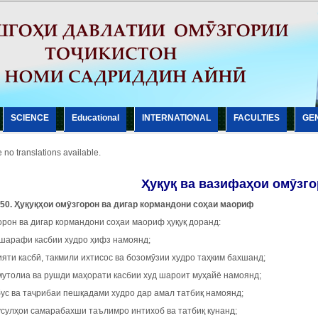
SCIENCE
Еducational
INTERNATIONAL
FACULTIES
GE
 no translations available.
Ҳуқуқ ва вазифаҳои омӯзго
50.
Ҳ
у
қ
у
қҳ
ои ом
ӯ
згорон ва дигар кормандони со
ҳ
аи маориф
орон ва дигар кормандони соҳаи маориф ҳуқуқ доранд:
 шарафи касбии худро ҳифз намоянд;
яти касбӣ, такмили ихтисос ва бозомӯзии худро таҳким бахшанд;
мутолиа ва рушди маҳорати касбии худ шароит муҳайё намоянд;
ус ва таҷрибаи пешқадами худро дар амал татбиқ намоянд;
усулҳои самарабахши таълимро интихоб ва татбиқ кунанд;