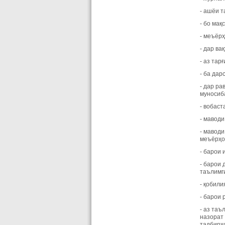
- ашёи 
- бо мақ
- меъёр
- дар ва
- аз тар
- ба дар
- дар р
муносиб
- вобаст
- маводи
- маводи
меъёрҳои
- барои
- барои
таълимг
- қобили
- барои
- аз та
назорат
тадбирҳ