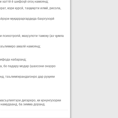
и хаттӣ ё шифоҳӣ огоҳ намоянд;
ат, кори курсӣ, таҳқиқоти илмӣ, рисола,
ъёрҳои муқарраргардида баҳогузорӣ
и психотропӣ, маҳсулоти тамоку (аз ҷумла
 таълимиро амалӣ намоянд;
тифода набаранд;
а, бо падару модар (шахсони онҳоро
анд, таълимгирандагонро дар руҳияи
масъулиятҳои дигареро, ки қонунгузории
 намудаанд, ба зимма доранд.