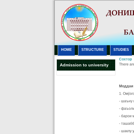
HOME
STRUCTURE
STUDIES
Сохтор
There are
Admission to university
Моддаи 
1. Омӯзг
- шаъну
- фаъоли
- барои 
- ташабб
- шаклу 