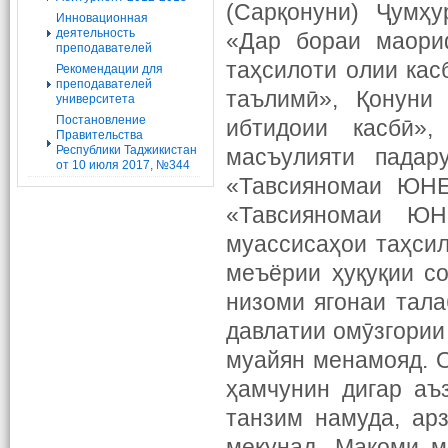
(Сарқонуни) Ҷумҳу
Инновационная
деятельность
«Дар бораи маори
преподавателей
таҳсилоти олии кас
Рекомендации для
преподавателей
таълимӣ», Қонуни
университета
Постановление
ибтидоии касбӣ»
Правительства
Республики Таджикистан
масъулияти падар
от 10 июля 2017, №344
«Тавсияномаи ЮНЕ
«Тавсияномаи Ю
муассисаҳои таҳсил
меъёрии ҳуқуқии с
низоми ягонаи тал
давлатии омӯзгории
муайян менамояд. 
ҳамчунин дигар аъ
танзим намуда, ар
мекунад. Мақоми м