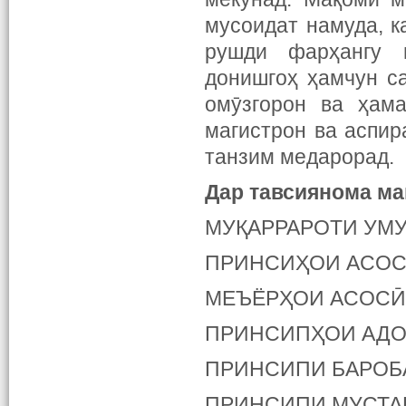
мусоидат намуда, 
рушди фарҳангу 
донишгоҳ ҳамчун с
омӯзгорон ва ҳама
магистрон ва аспир
танзим медарорад.
Дар тавсиянома ма
МУҚАРРАРОТИ УМ
ПРИНСИҲОИ АСОС
МЕЪЁРҲОИ АСОСӢ
ПРИНСИПҲОИ АДО
ПРИНСИПИ БАРОБ
ПРИНСИПИ МУСТА