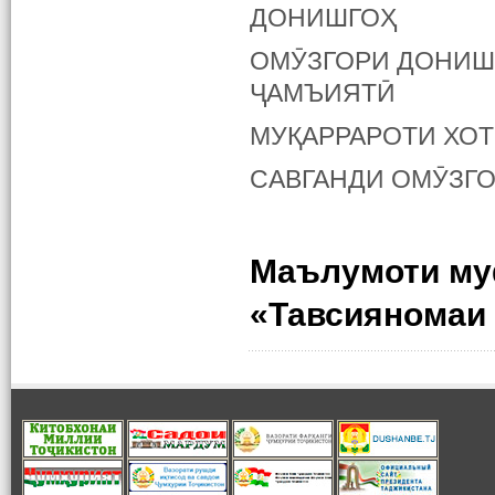
ДОНИШГОҲ
ОМӮЗГОРИ ДОНИШГ
ҶАМЪИЯТӢ
МУҚАРРАРОТИ ХО
САВГАНДИ ОМӮЗГ
Маълумоти му
«Тавсияномаи