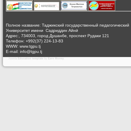
Полное название: Таджикский государственный педагогический
Университет
имени Садриддин Айнӣ
Адрес:, 734003, город Душанбе, проспект Рудаки 121
Телефон: +992(37) 224-13-83
WWW: www.tgpu.tj
E-mail: info@tgpu.tj
Joomla
Education template
by
Earn Money
.