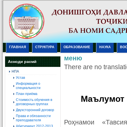
ГЛАВНАЯ
СТРУКТУРА
ОБРАЗОВАНИЕ
НАУКА
ВО
меню
Асноди расмӣ
There are no translati
НПА
Устав
Информация о
специальности
План приёма
Маълумот 
Стоимость обучения в
договорных группах
Двухсторонний договор
Права и обязанности
преподавателя
Роҳнамои «Тавси
Абитуриент 2012-2013