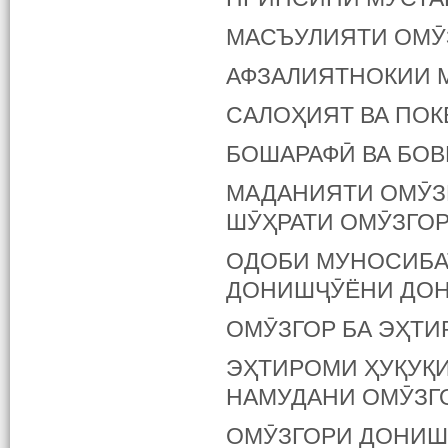
МАСЪУЛИЯТИ ОМӮ
АФЗАЛИЯТНОКИИ 
САЛОҲИЯТ ВА ПО
БОШАРАФӢ ВА БО
МАДАНИЯТИ ОМӮЗГ
ШӮҲРАТИ ОМӮЗГО
ОДОБИ МУНОСИБА
ДОНИШҶӮЁНИ ДО
ОМӮЗГОР БА ЭҲТ
ЭҲТИРОМИ ҲУҚУҚ
НАМУДАНИ ОМӮЗГ
ОМӮЗГОРИ ДОНИШ