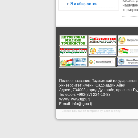
касаба 
Я и общежитие
нашудан
хориҷша
Полное название: Таджикский государствен
Университет
имени Садриддин Айнӣ
Адрес:, 734003, город Душанбе, проспект Ру
Телефон: +992(37) 224-13-83
WWW: www.tgpu.tj
E-mail: info@tgpu.tj
Joomla
Education template
by
Earn Money
.