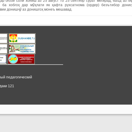
дар оғози соли хониш аз 25 август то 25 сентябр сурат мегирад, баъд аз г
 ба хобгоҳ дар мўҳлати як ҳафта рухсатнома (ордер) беэътибор донис
вии донишҷў аз донишгоҳ монеъ мешавад.
ный педагогический
даки 121