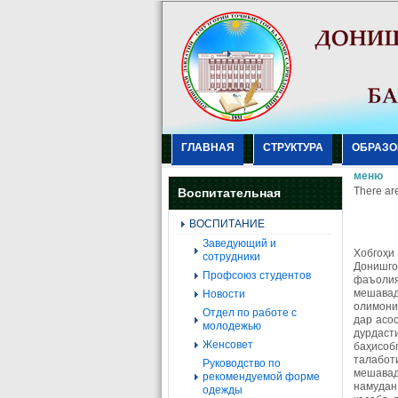
ГЛАВНАЯ
СТРУКТУРА
ОБРАЗО
меню
There are
Воспитательная
ВОСПИТАНИЕ
Заведующий и
Хобгоҳи
сотрудники
Донишго
Профсоюз студентов
фаъолия
мешавад
Новости
олимони
Отдел по работе с
дар асо
молодежью
дурдаст
Женсовет
баҳисоб
талабот
Руководство по
мешавад
рекомендуемой форме
намудан
одежды