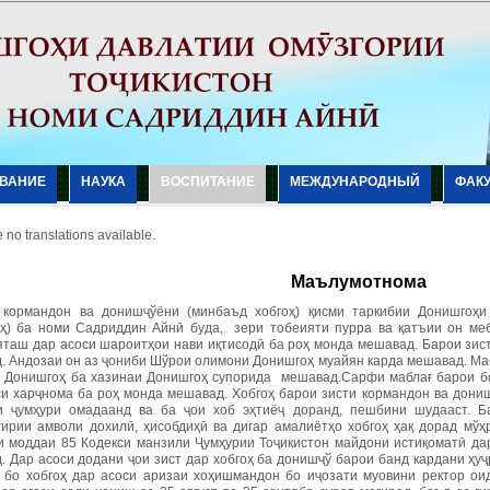
ВАНИЕ
НАУКА
ВОСПИТАНИЕ
МЕЖДУНАРОДНЫЙ
ФАК
 no translations available.
Маълумотнома
 кормандон ва донишҷўёни (минбаъд хобгоҳ) қисми таркибии Донишгоҳи
ҳ) ба номи Садриддин Айнӣ буда, зери тобеияти пурра ва қатъии он меб
таш дар асоси шароитҳои нави иқтисодӣ ба роҳ монда мешавад. Барои зист
. Андозаи он аз ҷониби Шўрои олимони Донишгоҳ муайян карда мешавад. Ма
 Донишгоҳ ба хазинаи Донишгоҳ супорида мешавад.Сарфи маблағ барои бо
си харҷнома ба роҳ монда мешавад. Хобгоҳ барои зисти кормандон ва дониш
и ҷумҳури омадаанд ва ба ҷои хоб эҳтиёҷ доранд, пешбини шудааст. Б
гирии амволи дохилӣ, ҳисобдиҳӣ ва дигар амалиётҳо хобгоҳ ҳақ дорад мў
и моддаи 85 Кодекси манзили Ҷумҳурии Тоҷикистон майдони истиқоматӣ дар
. Дар асоси додани ҷои зист дар хобгоҳ ба донишҷў барои банд кардани ҳуҷ
 бо хобгоҳ дар асоси аризаи хоҳишмандон бо иҷозати муовини ректор ои