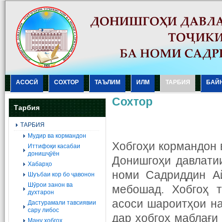
АСОСӢ
СОХТОР
ТАЪЛИМ
ИЛМ
ТАРБИЯ
БАЙ
Сохтор
Тарбия
ТАРБИЯ
Мудир ва кормандон
Хобгоҳи кормандон 
Иттифоқи касабаи
донишҷӯён
Донишгоҳи давлати
Хабарҳо
номи Садриддин Ай
Шуъбаи кор бо ҷавонон
Шӯрои занон ва
мебошад. Хобгоҳ т
духтарон
асоси шароитҳои на
Дастурамали тавсиявии
сару либос
дар хобгоҳ маблағи
Ману хобгоҳ