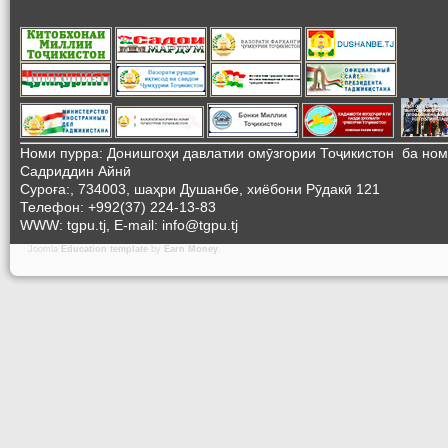
Номи пурра: Донишгоҳи давлатии омӯзгории Тоҷикистон ба но
Садриддин Айнӣ
Суроға:, 734003, шаҳри Душанбе, хиёбони Рӯдакӣ 121
Телефон: +992(37) 224-13-83
WWW: tgpu.tj, E-mail: info@tgpu.tj
Joomla
Education template
by
Earn Money
.