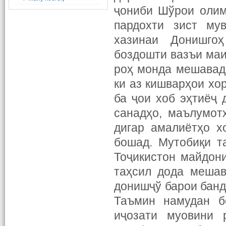
ҷониби Шўрои олим
пардохти зист му
хазинаи Донишго
боздошти вазъи маи
роҳ монда мешавад.
ки аз кишварҳои хо
ба ҷои хоб эҳтиёҷ 
санадҳо, маълумот
дигар амалиётҳо х
бошад. Мутобиқи т
Тоҷикистон майдон
таҳсил дода мешав
донишҷў барои банд
Таъмин намудан б
иҷозати муовини 