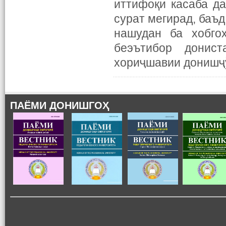
иттифоқи касаба да
сурат мегирад, баъд
нашудан ба хобго
беэътибор донис
хориҷшавии донишҷ
ПАЁМИ ДОНИШГОҲ