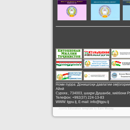
Номи пурра: Донишгоҳи давлатии омӯзгори
Айнӣ
Суроға:, 734003, шаҳри Душанбе, хиёбони Р
Телефон: +992(37) 224-13-83
WWW: tgpu.tj, E-mail: info@tgpu.tj
Joomla
Education template
by
Earn Money
.