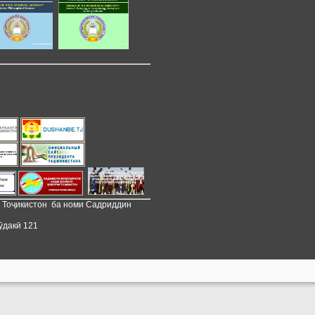
и Тоҷикистон ба номи Садриддин
ӯдакӣ 121