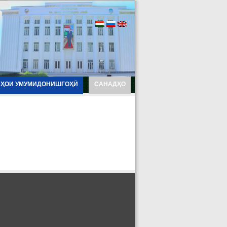
АҲОИ УМУМИДОНИШГОҲӢ
САНАДҲО