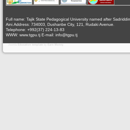
Full name: Tajik State Pedagogical University named after Sadriddi
Aini.Address: 734003, Dushanbe City, 121, Rudaki Avenue.
Telephone: +992(37) 224-13-83
WWW: www.tgpu.tj E-mail: info@tgpu.tj
Joomla
Education template
by
Earn Money
.