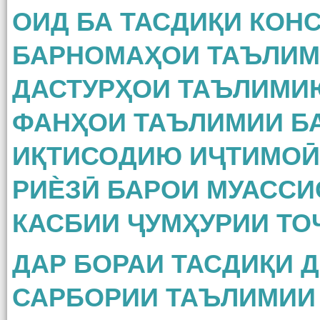
ОИД БА ТАСДИҚИ КОН
БАРНОМАҲОИ ТАЪЛИМӢ
ДАСТУРҲОИ ТАЪЛИМИЮ
ФАНҲОИ ТАЪЛИМИИ Б
ИҚТИСОДИЮ ИҶТИМОӢ
РИЀЗӢ БАРОИ МУАССИ
КАСБИИ ҶУМҲУРИИ ТО
ДАР БОРАИ ТАСДИҚИ 
САРБОРИИ ТАЪЛИМИИ