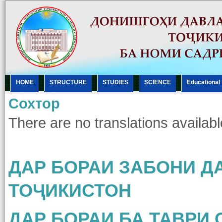
HOME
STRUCTURE
STUDIES
SCIENCE
Еducational
Сохтор
There are no translations availabl
ДАР БОРАИ ЗАБОНИ Д
ТОҶИКИСТОН
ДАР БОРАИ БА ТАВРИ