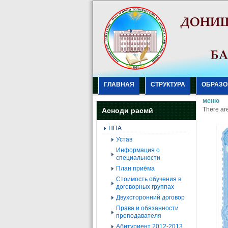
ГЛАВНАЯ
СТРУКТУРА
ОБРАЗО
меню
There are
Асноди расмӣ
НПА
Устав
Информация о
специальности
План приёма
Стоимость обучения в
договорных группах
Двухсторонний договор
Права и обязанности
преподавателя
Абитуриент 2012-2013