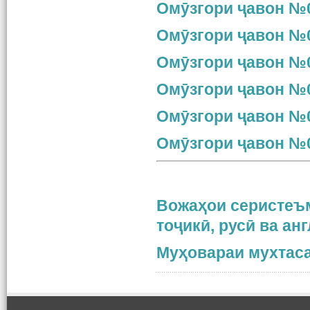
Омӯзгори ҷавон №0
Омӯзгори ҷавон №0
Омӯзгори ҷавон №0
Омӯзгори ҷавон №0
Омӯзгори ҷавон №0
Омӯзгори ҷавон №0
Вожаҳои серистеъм
тоҷикӣ, русӣ ва ан
Муҳовараи мухтаса