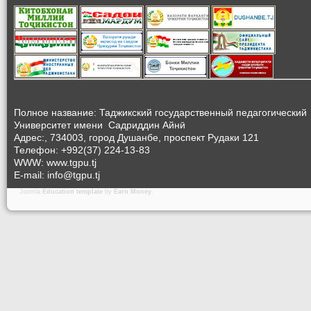
Полное название: Таджикский государственный педагогический
Университет
имени Садриддин Айнӣ
Адрес:, 734003, город Душанбе, проспект Рудаки 121
Телефон: +992(37) 224-13-83
WWW: www.tgpu.tj
E-mail: info@tgpu.tj
Joomla
Education template
by
Earn Money
.