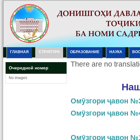
ГЛАВНАЯ
СТРУКТУРА
ОБРАЗОВАНИЕ
НАУКА
ВО
There are no translati
Очередной номер
No images
Наш
Омӯзгори ҷавон №3
Омӯзгори ҷавон №4
Омӯзгори ҷавон №1