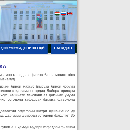
АҲОИ УМУМИДОНИШГОҲӢ
САНАДҲО
КА
амзамон кафедраи физика ба фаъолият оѓоз
 менамуд.
изикӣ бинои махсус (имрӯза бинои чоруми
сисони соҳа замина гардид. Лабораторияҳои
ахсус, кабинети лексионӣ аз физикаи умумӣ
ияҳо устодони кафедраи физика фаъолона
 давлатии омӯзгории шаҳри Душанбе бо ду
д. Дар умум шумораи устодони факултет 35
асунов И.Т. ҳамчун мудири кафедраи физикаи