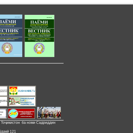
и Тоҷикистон ба номи Садриддин
ӯдакӣ 121