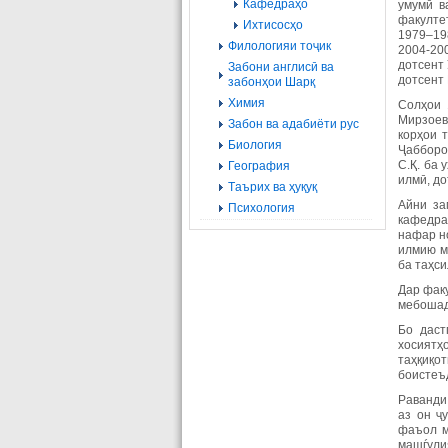
Кафедраҳо
умумӣ в
факултет
Ихтисосҳо
1979–19
Филологияи тоҷик
2004-20
дотсент 
Забони англисӣ ва
дотсент 
забонҳои Шарқ
Химия
Солҳои 
Мирзоев 
Забон ва адабиёти рус
корҳои т
Биология
Ҷабборов
С.Қ. ба 
География
илмӣ, до
Tаърих ва ҳуқуқ
Айни за
Психология
кафедра
нафар н
илмию м
ба таҳс
Дар факу
мебошад
Бо даст
хосиятҳ
таҳқиқо
боистеъ
Раванди
аз он ҷ
фаъол м
машѓули