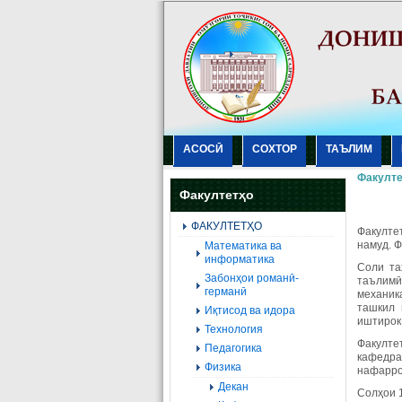
АСОСӢ
СОХТОР
ТАЪЛИМ
Факулте
Факултетҳо
ФАКУЛТЕТҲО
Факулте
намуд. 
Mатематика ва
информатика
Соли та
Забонҳои романӣ-
таълимӣ
германӣ
механик
ташкил 
Иқтисод ва идора
иштирок
Технология
Факулте
Педагогика
кафедра
Физика
нафарро
Декан
Солҳои 1