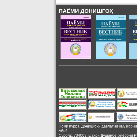
ПАЁМИ ДОНИШГОҲ
Номи пурра: Донишгоҳи давлатии омӯзгори
Айнӣ
Суроға:, 734003, шаҳри Душанбе, хиёбони Р