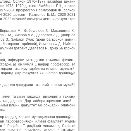
оштанд. Солҳои 1970–1977 вазифаи декани
ҳои 1978–1979 дотсент Ҷабборов Ѓ.Ҷ., солҳои
997-2004 профессор Нормуродов Ф., солҳои
14-2020 дотсент Раҳмонов Ш.М., 2020-2021
оли 2022 инҷониб вазифаи декани факултетро
ерматов М., Файзуллоев З., Масалимов К.,
в С.М., Умаров А.А., Давлатов З.Д. (доир ба
нов З., Зафари Умар (доир ба корҳои илмӣ),
ир ба корҳои тарбиявӣ), Исмонов Ф.Д., Ниёзов
аълимӣ дотсент Давлатов Р., доир ба корҳои
д.
явӣ, кафедраи методикаи таълими физика,
тодон, аз он ҷумла 1 нафар профессор, 14
корҳои таълиму тарбия ва илмию таҳқиқотӣ,
 доранд. Дар факултет 770 нафар донишҷӯё
ҳои дарсию дастурҳои таълимӣ шароит муҳайё
 илмӣ таъмин гардида, имконияти таҳқиқи
ъ гардидааст. Дар лабораторияҳои илмӣ –
минаи илмии факултет бо роҳбарии олимони
янд.
ар гардид. Корҳои мустақилонаи донишҷӯён,
наи лабораторияҳои илмии факултет мудом
и 4 Раҷабов Т. роҳбарӣ менамояд. Сифати
и “КВАНТ”, “Омӯзгори ҷавон”, “ЭВРИКА”,