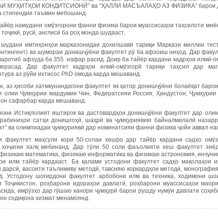
И МУҲИТҲОИ КОНДИТСИОНӢ” ва “ҲАЛЛИ МАСЪАЛАҲО АЗ ФИЗИКА” барои дон
ва стипендия таъмин мебошанд.
тайёр намудани омӯзгорони фанни физика барои муассисаҳои таҳсилоти миёна
тоҷикӣ, русӣ, англисӣ ба роҳ монда шудааст.
 шудани имтиҳонҳои марказонидаи дохилшавӣ тариқи Маркази миллии тест
контингент) ва шумораи донишҷӯёни факултет рӯ ба афзоиш ниҳод. Дар факу
маротиб афзуда ба 355 нафар расид. Доир ба тайёр кардани кадрҳои илмӣ-ом
ерасад. Дар факултет кадрҳои илмӣ-омӯзгорӣ тариқи таҳсил дар маги
нтура аз рӯйи ихтисос PhD омода карда мешаванд.
н, аз ҳисоби хатмкунандагони факултет як қатор донишҷӯёни болаёқат баро
и олии Ҷумҳурии мардумии Чин, Федератсияи Россия, Ҳиндустон, Ҷумҳурии 
тон сафарбар карда мешаванд.
рони Истиқлолият иштирок ва дастовардҳои донишҷӯёни факултет дар олим
орабиниҳои сатҳи донишгоҳӣ, шаҳрӣ ва ҷумҳуриявию байналмилалӣ назарр
т” ва олимпиадаи ҷумҳуриявӣ дар номинатсияи фанни физика ҷойи аввал на
и факултет маҳсули кори 50-солаи хешро дар тайёр кардани садҳо омӯз
и хоҷагии халқ мебинанд. Дар тӯли 50 соли фаъолияти хеш факултет зиё
 физикаю математика, физикаю информатика ва физикаю астрономия, инчунин
ои илм тайёр кардааст. Ба қалами устодони факултет садҳо мақолаҳои 
и дарсӣ, васоити таълимиву методӣ, тавсияю коркардҳои методӣ, монографи
д. Устодону шогирдони факултет арбобони илм ва техника, ходимони шо
 Тоҷикистон, роҳбарони идораҳои давлатӣ, роҳбарони муассисаҳои маори
асида, имрӯзҳо дар гӯшаю канори ҷумҳурӣ барои рушду нумӯи давлати соҳиби
тон содиқона хизмат менамоянд.