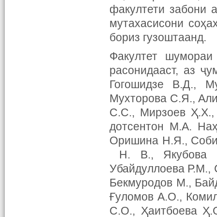
факултети забони 
мутахасисони соҳа
бориз гузоштаанд.
Факултет шумораи
расонидааст, аз ҷ
Гогошидзе В.Д., М
Мухторова С.Я., Али
С.С., Мирзоев Ҳ.Х.
дотсентон М.А. Наҳа
Оришина Н.Я., Собир
Н. В., Якубова В
Убайдуллоева Р.М., 
Бекмуродов М., Байд
Ғуломов А.О., Комил
С.О., Ҳаитбоева Ҳ.