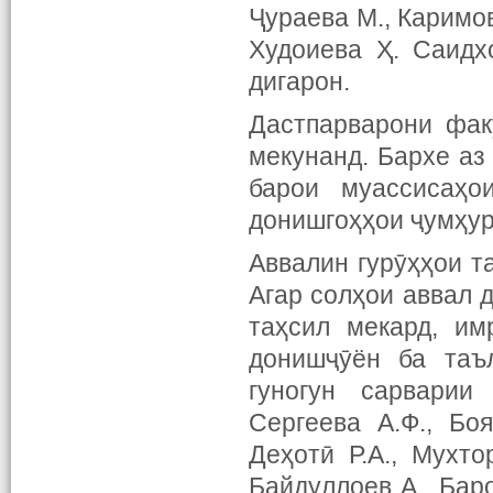
Ҷураева М., Каримов
Худоиева Ҳ. Саидхо
дигарон.
Дастпарварони фак
мекунанд. Бархе аз
барои муассисаҳо
донишгоҳҳои ҷумҳу
Аввалин гурӯҳҳои т
Агар солҳои аввал 
таҳсил мекард, и
донишҷӯён ба таъ
гуногун сарварии 
Сергеева А.Ф., Бо
Деҳотӣ Р.А., Мухто
Байдуллоев А., Баро