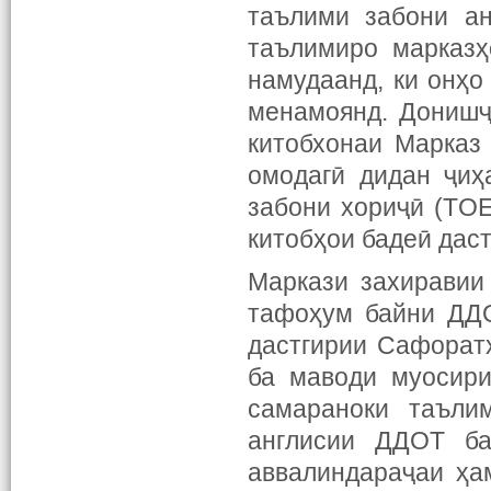
таълими забони ан
таълимиро марказҳ
намудаанд, ки онҳо
менамоянд. Донишҷ
китобхонаи Марказ
омодагӣ дидан ҷиҳ
забони хориҷӣ (ТOE
китобҳои бадеӣ дас
Маркази захиравии
тафоҳум байни ДДО
дастгирии Сафорат
ба маводи муосири
самараноки таъли
англисии ДДОТ ба
аввалиндараҷаи ҳа