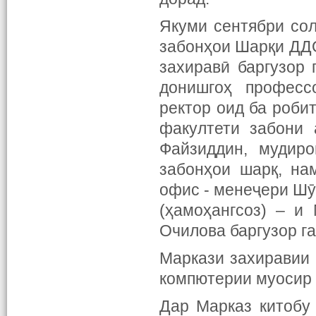
Якуми сентябри сол
забонҳои Шарқи ДД
захиравӣ баргузор
донишгоҳ професс
ректор оид ба роби
факултети забони 
Файзиддин, мудиро
забонҳои шарқ, на
офис - менеҷери Шӯ
(ҳамоҳангсоз) – и
Очилова баргузор га
Маркази захиравии 
компютерии муосир 
Дар Марказ китобу