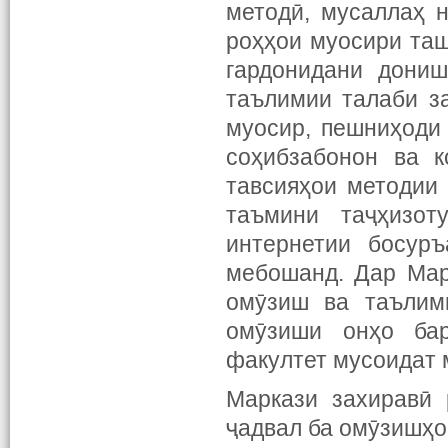
методӣ, мусаллаҳ 
роҳҳои муосири таш
гардонидани дониш
таълимии талаби з
муосир, пешниҳоди
соҳибзабонон ва к
тавсияҳои методии
таъмини таҷҳизот
интернетии босуръ
мебошанд. Дар Мар
омӯзиш ва таълими
омӯзиши онҳо ба
факултет мусоидат 
Маркази захиравӣ 
ҷадвал ба омӯзишҳо