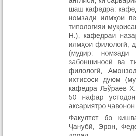
англисӣ, ки сарвари
шаш кафедра: кафед
номзади илмҳои пе
типологияи муқоиса
Н.), кафедраи наз
илмҳои филологӣ, д
(мудир: номзади
забоншиносӣ ва ти
филологӣ, Амонзо
ихтисоси дуюм (му
кафедра Љўраев Х.
50 нафар устодон
аксариятро ҷавонон
Факултет бо кишв
Ҷанубӣ, Эрон, Фед
дорад.