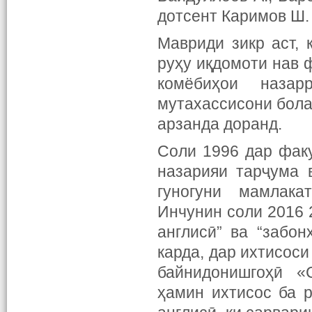
дотсент Каримов Ш. 
Мавриди зикр аст, 
руҳу иқдомоти нав 
комёбиҳои наза
мутахассисони бола
арзанда доранд.
Соли 1996 дар фак
назарияи тарҷума 
гуногуни мамлака
Инчунин соли 2016 
англисӣ” ва “забо
карда, дар ихтисос
байнидонишгоҳӣ «
ҳамин ихтисос ба 