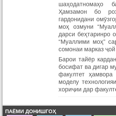
шаҳодатномаҳо б
Ҳамзамон бо ро
гардонидани омӯзго
моҳ озмуни “Муалл
дарси беҳтаринро о
“Муаллими моҳ” са
сомонаи марказ ҷой
Барои тайёр карда
босифат ва дигар м
факултет ҳамвора
моделу технология
хориҷии дар факулт
ПАЁМИ ДОНИШГОҲ