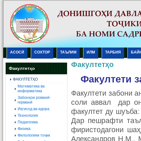
АСОСӢ
СОХТОР
ТАЪЛИМ
ИЛМ
ТАРБИЯ
БАЙ
Факултетҳо
Факултетҳо
Ф
акултети
з
ФАКУЛТЕТҲО
Mатематика ва
информатика
Факултети забони а
Забонҳои романӣ-
соли аввал дар о
германӣ
Иқтисод ва идора
факултет ду шуъба:
Технология
Дар пешрафти таъл
Педагогика
фиристодагони шаҳр
Физика
Филологияи тоҷик
Александров Н.М., 