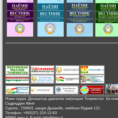
Номи пурра: Донишгоҳи давлатии омӯзгории Тоҷикистон ба но
Садриддин Айнӣ
Суроға:, 734003, шаҳри Душанбе, хиёбони Рӯдакӣ 121
Телефон: +992(37) 224-13-83
WWW: tgpu.tj, E-mail: info@tgpu.tj