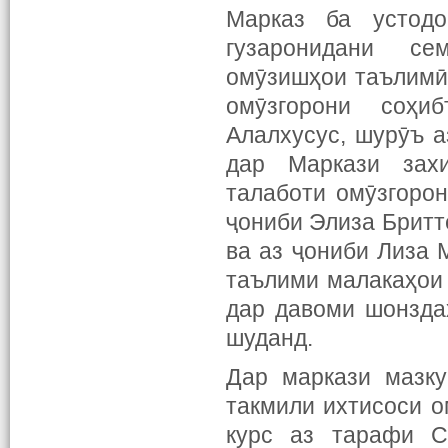
Марказ ба устод
гузаронидани с
омӯзишҳои таълимӣ
омӯзгорони соҳи
Алалхусус, шурӯъ а
дар Маркази захи
талаботи омӯзгоро
ҷониби Элиза Бритт
ва аз ҷониби Лиза 
таълими малакаҳои 
дар давоми шонзда
шуданд.
Дар маркази мазку
такмили ихтисоси о
курс аз тарафи С