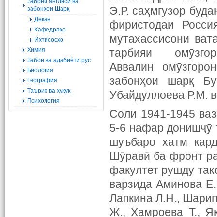
Забони англисӣ ва
Э.Р. саҳмгузор буда
забонҳои Шарқ
Декан
фиристодаи Росси
Кафедраҳо
мутахассисони ват
Ихтисосҳо
Химия
тарбияи омӯзг
Забон ва адабиёти рус
Аввалин омӯзгоро
Биология
забонҳои шарқ Бур
География
Tаърих ва ҳуқуқ
Убайдуллоева Р.М. в
Психология
Соли 1941-1945 ваз
5-6 нафар донишҷӯ 
шуъбаро хатм кард
Шӯравӣ ба фронт ра
факултет рушду так
варзида Аминова Е.Ш
Лапкина Л.Н., Шарип
Ж., Хамроева Т., Я