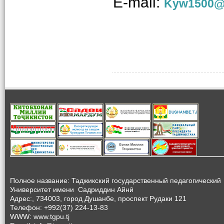
E
-
mail
:
Kyw1500@
Полное название: Таджикский государственный педагогический
Университет
имени Садриддин Айнӣ
Адрес:, 734003, город Душанбе, проспект Рудаки 121
Телефон: +992(37) 224-13-83
WWW: www.tgpu.tj