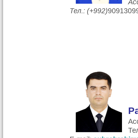
Ас
Тел.: (+992)
9091309
Р
Ас
Те