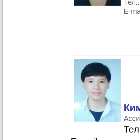
Тел.
E-ma
Ки
Асси
Тел