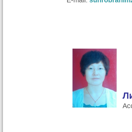
E-mail:
suhrobrahim
Л
Ас