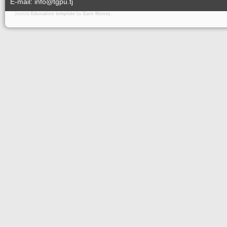
E-mail: info@tgpu.tj
Joomla
Education template
by
Earn Money
.