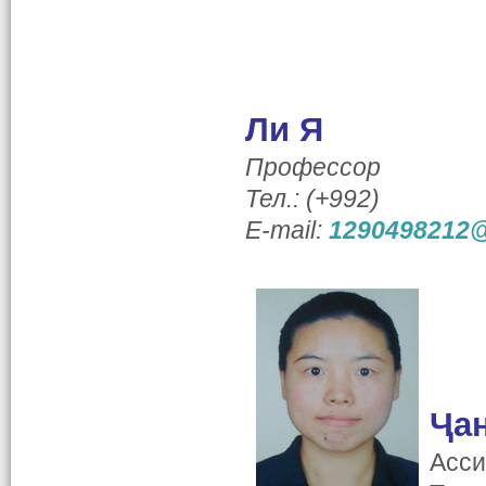
Ли Я
Профессор
Тел.: (+992)
E-mail:
1290498212
Ҷан
Асси