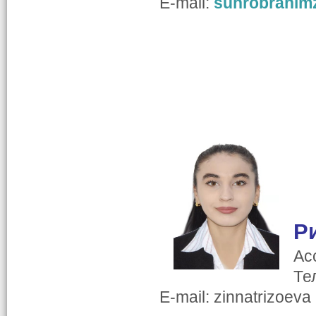
E-mail:
suhrobrahim
Р
Ас
Те
E-mail: zinnatrizoeva