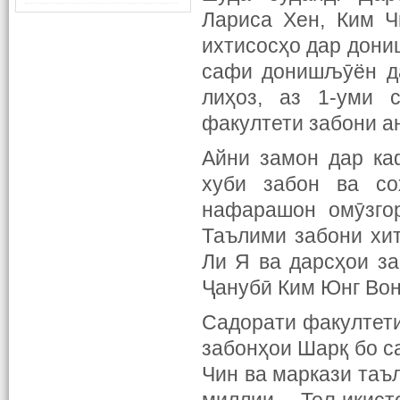
Лариса Хен, Ким Ч
ихтисосҳо дар дониш
сафи донишљӯён да
лиҳоз, аз 1-уми 
факултети забони а
Айни замон дар ка
хуби забон ва со
нафарашон омӯзго
Таълими забони хит
Ли Я ва дарсҳои за
Ҷанубӣ Ким Юнг Вон
Садорати факултети
забонҳои Шарқ бо с
Чин ва маркази таъ