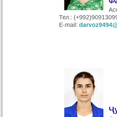
Ф
Ас
Тел.: (+992)9091309
E-mail:
darvoz9494@
Ҷ