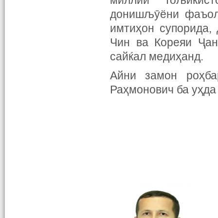
миллии Тољикис
донишљӯёни фаъоли
имтиҳон супорида,
Чин ва Кореяи Ҷан
сайќал медиҳанд.
Айни замон роҳба
Раҳмонович ба уҳда