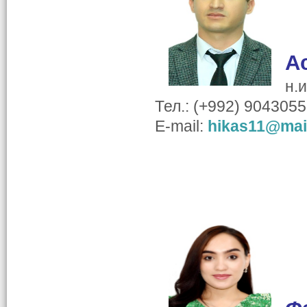
А
н.
Тел.: (+992) 904305
E-mail:
hikas11@mail