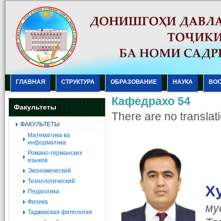
ГЛАВНАЯ
СТРУКТУРА
ОБРАЗОВАНИЕ
НАУКА
ВО
Кафедрахо 54
Факультеты
There are no translati
ФАКУЛЬТЕТЫ
Mатематика ва
информатика
Романо-германских
языков
Экономический
Технологический
Х
Педагогика
Физика
му
Таджикская филология