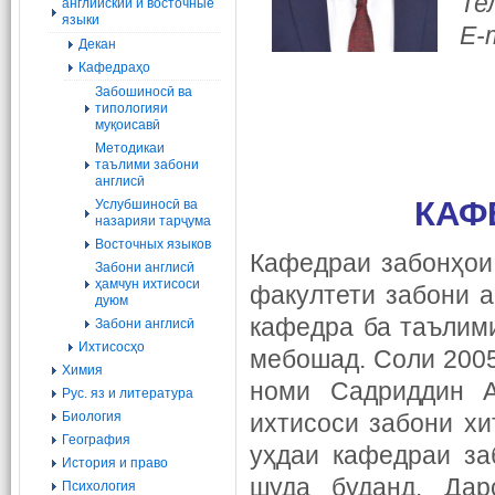
Те
английский и восточные
языки
E-
Декан
Кафедраҳо
Забошиносӣ ва
типологияи
муқоисавӣ
Методикаи
таълими забони
англисӣ
КАФ
Услубшиносӣ ва
назарияи тарҷума
Восточных языков
Кафедраи забонҳои
Забони англисӣ
ҳамчун ихтисоси
факултети забони а
дуюм
кафедра ба таълими
Забони англисӣ
Ихтисосҳо
мебошад. Соли 2005
Химия
номи Садриддин А
Рус. яз и литература
Биология
ихтисоси забони хи
География
уҳдаи кафедраи за
История и право
шуда буданд. Дар
Психология