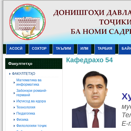
АСОСӢ
СОХТОР
ТАЪЛИМ
ИЛМ
ТАРБИЯ
БАЙ
Кафедрахо 54
Факултетҳо
ФАКУЛТЕТҲО
Mатематика ва
информатика
Забонҳои романӣ-
Х
германӣ
Иқтисод ва идора
му
Технология
Те
Педагогика
Физика
E-
Филологияи тоҷик