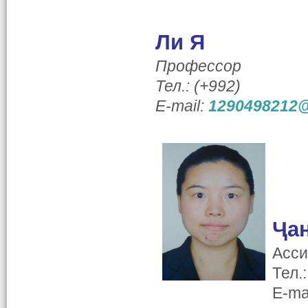
Ли Я
Профессор
Тел.: (+992)
E-mail:
1290498212
Ҷан
Асси
Тел.
E-ma