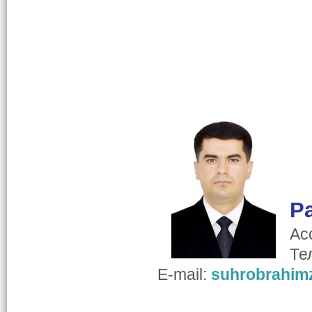
Р
Ас
Те
E-mail:
suhrobrahim