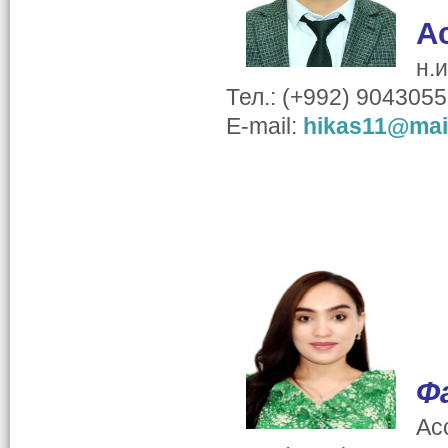
А
н.
Тел.: (+992) 904305
E-mail:
hikas11@mail
Ф
Ас