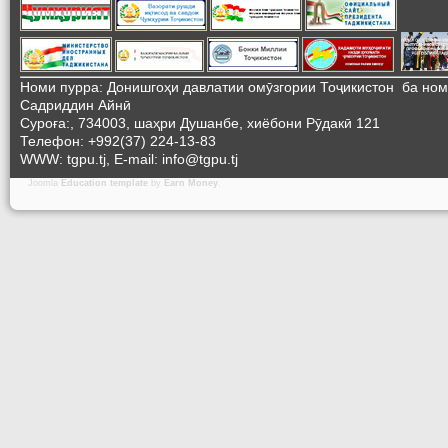
Номи пурра: Донишгоҳи давлатии омӯзгории Тоҷикистон ба но
Садриддин Айнӣ
Суроға:, 734003, шаҳри Душанбе, хиёбони Рӯдакӣ 121
Телефон: +992(37) 224-13-83
WWW: tgpu.tj, E-mail: info@tgpu.tj
Joomla
Education template
by
Earn Money
.