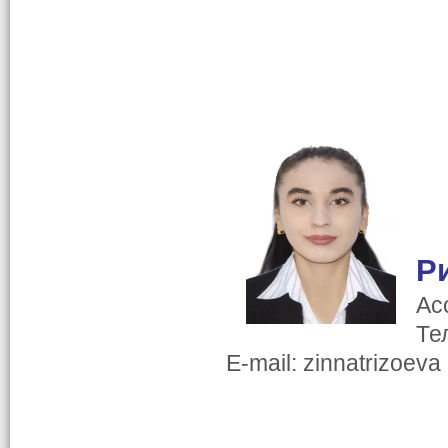
Р
Ас
Те
E-mail: zinnatrizoeva