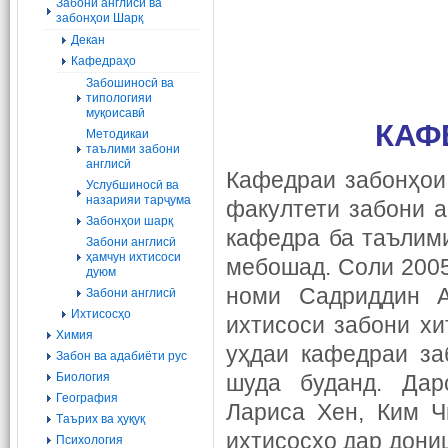
Забони англисӣ ва
забонҳои Шарқ
Декан
Кафедраҳо
Забошиносӣ ва
типологияи
муқоисавӣ
КАФ
Методикаи
таълими забони
англисӣ
Кафедраи забонҳои
Услубшиносӣ ва
назарияи тарҷума
факултети забони а
Забонҳои шарқ
кафедра ба таълими
Забони англисӣ
ҳамчун ихтисоси
мебошад. Соли 2005
дуюм
номи Садриддин А
Забони англисӣ
Ихтисосҳо
ихтисоси забони хи
Химия
уҳдаи кафедраи за
Забон ва адабиёти рус
Биология
шуда буданд. Дар
География
Лариса Хен, Ким Ч
Tаърих ва ҳуқуқ
ихтисосҳо дар дониш
Психология