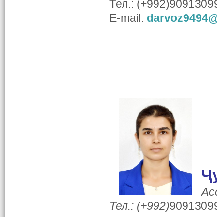
Тел.: (+992)9091309
E-mail:
darvoz9494@
Ҷ
Ас
Тел.: (+992)
9091309