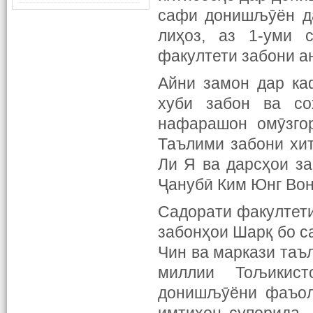
сафи донишљӯён да
лиҳоз, аз 1-уми 
факултети забони а
Айни замон дар ка
хуби забон ва со
нафарашон омӯзго
Таълими забони хит
Ли Я ва дарсҳои за
Ҷанубӣ Ким Юнг Вон
Садорати факултети
забонҳои Шарқ бо с
Чин ва маркази таъ
миллии Тољикис
донишљӯёни фаъоли