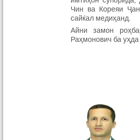
имтиҳон супорида,
Чин ва Кореяи Ҷан
сайќал медиҳанд.
Айни замон роҳба
Раҳмонович ба уҳда