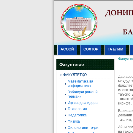
АСОСӢ
СОХТОР
ТАЪЛИМ
Факулте
Факултетҳо
ФАКУЛТЕТҲО
Дар асос
маҳдуд 
Mатематика ва
факулте
информатика
иловатан
Забонҳои романӣ-
таъсис 
германӣ
томакта
Иқтисод ва идора
гирифт .
Технология
Вазифаи
Педагогика
декании
таълим, 
Физика
Айни за
Филологияи тоҷик
ва таҳс