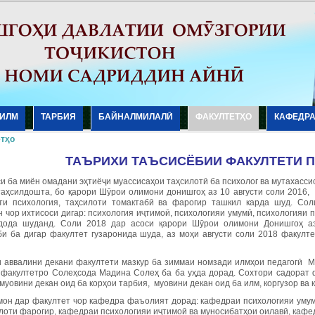
ИЛМ
ТАРБИЯ
БАЙНАЛМИЛАЛӢ
ФАКУЛТЕТҲО
КАФЕДР
тҳо
ТАЪРИХИ ТАЪСИСЁБИИ ФАКУЛТЕТИ 
и ба миён омадани эҳтиёҷи муассисаҳои таҳсилотӣ ба психолог ва мутахасс
таҳсилдошта, бо қарори Шӯрои олимони донишгоҳ аз 10 августи соли 2016,
ти психология, таҳсилоти томактабӣ ва фарогир ташкил карда шуд. Со
 чор ихтисоси дигар: психология иҷтимоӣ, психологияи умумӣ, психологияи 
дода шуданд. Соли 2018 дар асоси қарори Шӯрои олимони Донишгоҳ аз
би ба дигар факултет гузаронида шуда, аз моҳи августи соли 2018 факулт
 аввалини декани факултети мазкур ба зиммаи номзади илмҳои педагогӣ М
 факултетро Солеҳсода Мадина Солеҳ ба ба уҳда дорад. Сохтори садорат 
муовини декан оид ба корҳои тарбия, муовини декан оид ба илм, коргузор в
мон дар факултет чор кафедра фаъолият дорад: кафедраи психологияи умумӣ
илоти фарогир, кафедраи психологияи иҷтимоӣ ва муносибатҳои оилавӣ, каф