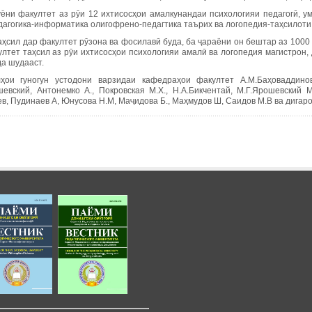
ёни факултет аз рӯи 12 ихтисосҳои амалкунандаи психологияи педагогӣ, ум
дагогика-информатика олигофрено-педагтика таърих ва логопедия-таҳсилоти
аҳсил дар факултет рӯзона ва фосилавӣ буда, ба ҷараёни он бештар аз 1000
ултет таҳсил аз рӯи ихтисосҳои психологияи амалӣ ва логопедия магистрон,
да шудааст.
ҳои гуногун устодони варзидаи кафедраҳои факултет А.М.Баҳоваддинов, 
евский, Антонемко А., Покровская М.Х., Н.А.Бикчентай, М.Г.Ярошевский М.
в, Пудинаев А, Юнусова Н.М, Маҷидова Б., Маҳмудов Ш, Саидов М.В ва дигар