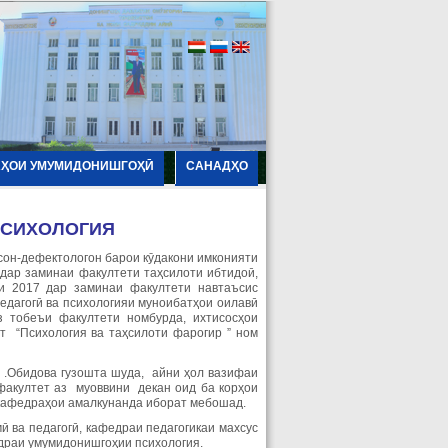
АҲОИ УМУМИДОНИШГОҲӢ
САНАДҲО
ПСИХОЛОГИЯ
исон-дефектологон барои кӯдакони имконияти
 дар заминаи факултети таҳсилоти ибтидоӣ,
ли 2017 дар заминаи факултети навтаъсис
педагогӣ ва психологияи муноибатҳои оилавӣ
 тобеъи факултети номбурда, ихтисосҳои
ет “Психология ва таҳсилоти фарогир ” ном
 .Обидова гузошта шуда, айни ҳол вазифаи
факултет аз муоввини декан оид ба корҳои
а кафедраҳои амалкунанда иборат мебошад.
 ва педагогӣ, кафедраи педагогикаи махсус
едраи умумидонишгоҳии психология.