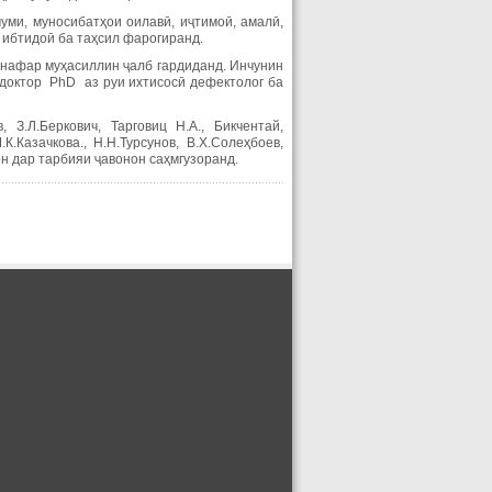
уми, муносибатҳои оилавӣ, иҷтимоӣ, амалӣ,
 ибтидоӣ ба таҳсил фарогиранд.
 нафар муҳасиллин ҷалб гардиданд. Инчунин
 доктор PhD аз руи ихтисосӣ дефектолог ба
З.Л.Беркович, Тарговиц Н.А., Бикчентай,
К.Казачкова., Н.Н.Турсунов, В.Х.Солеҳбоев,
он дар тарбияи ҷавонон саҳмгузоранд.