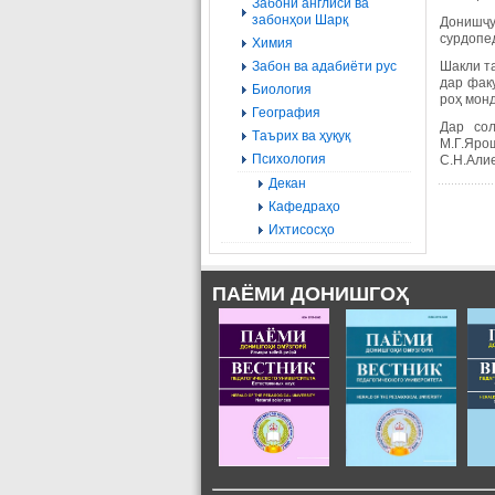
Забони англисӣ ва
забонҳои Шарқ
Донишҷу
сурдопе
Химия
Забон ва адабиёти рус
Шакли т
дар фак
Биология
роҳ мон
География
Дар сол
Tаърих ва ҳуқуқ
М.Г.Ярош
Психология
С.Н.Алие
Декан
Кафедраҳо
Ихтисосҳо
ПАЁМИ ДОНИШГОҲ