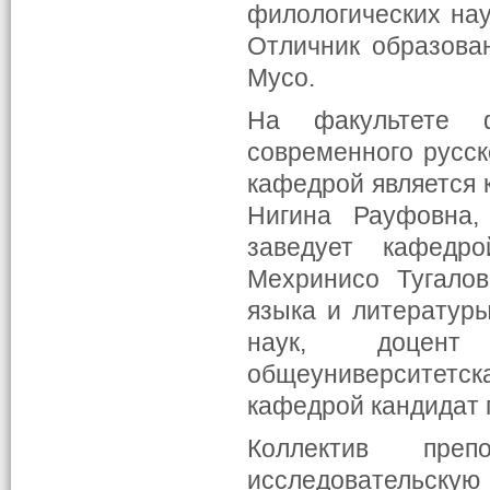
филологических нау
Отличник образова
Мусо.
На факультете 
современного русс
кафедрой является 
Нигина Рауфовна,
заведует кафедро
Мехринисо Тугалов
языка и литературы
наук, доцент
общеуниверситетска
кафедрой кандидат п
Коллектив преп
исследовательску