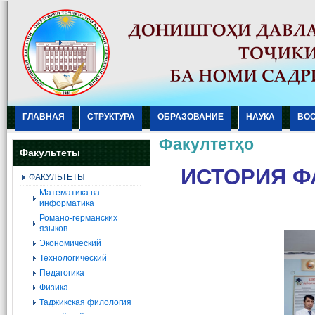
ГЛАВНАЯ
СТРУКТУРА
ОБРАЗОВАНИЕ
НАУКА
ВО
Факултетҳо
Факультеты
ИСТОРИЯ Ф
ФАКУЛЬТЕТЫ
Mатематика ва
информатика
Романо-германских
языков
Экономический
Технологический
Педагогика
Физика
Таджикская филология