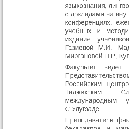
языкознания, лингв
с докладами на вну
конференциях, еже
учебных и методич
издание учебнико
Газиевой М.И., Ма
Миргановой Н.Р., Ку
Факультет ведет
Представительст
Российским центр
Таджикским Сл
международным у
С.Улугзаде.
Преподаватели фак
бакалавров и маг