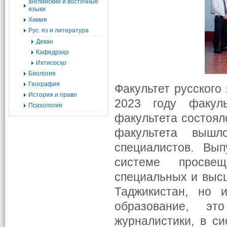
английский и восточные
языки
Химия
Рус. яз и литература
Декан
Кафедраҳо
Ихтисосҳо
Биология
География
Факультет русского
История и право
2023 году факул
Психология
факультета состоялс
факультета вышл
специалистов. Вы
системе просвещ
специальных и выс
Таджикистан, но 
образование, это 
журналистики, в с