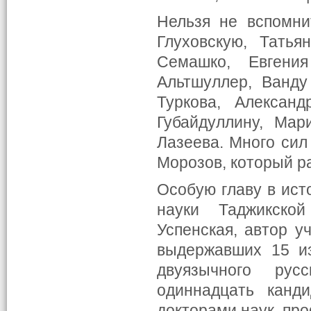
Нельзя не вспомни
Глуховскую, Татья
Семашко, Евгени
Альтшуллер, Ванду
Туркова, Алексан
Губайдуллину, Ма
Лазеева. Много сил
Морозов, который ра
Особую главу в ист
науки Таджикск
Успенская, автор у
выдержавших 15 из
двуязычного русс
одиннадцать канди
докторами наук, пр