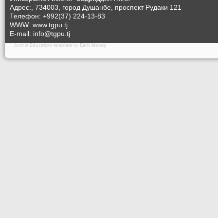
Адрес:, 734003, город Душанбе, проспект Рудаки 121
Телефон: +992(37) 224-13-83
WWW: www.tgpu.tj
E-mail: info@tgpu.tj
Joomla
Education template
by
Earn Money
.