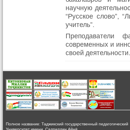
научную деятельно
“Русское слово”, “
учитель”.
Преподаватели ф
современных и инно
своей деятельности
Полное название: Таджикский государственный педагогический
Университет
имени Садриддин Айнӣ