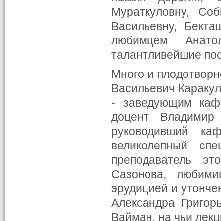
Мураткуловну, Со
Васильевну, Бекта
любимцем Анато
талантливейшие пос
Много и плодотворн
Васильевич Каракул
- заведующим кафе
доцент Владимир
руководивший ка
великолепный спе
преподаватель э
Сазонова, любими
эрудицией и утонче
Александра Григор
Вайман, на чьи лекц