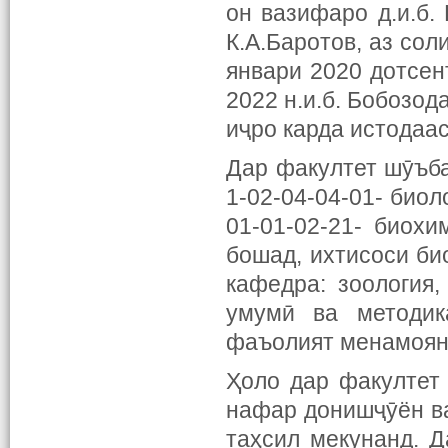
он вазифаро д.и.б.
К.А.Баротов, аз сол
январи 2020 дотсен
2022 н.и.б. Бобозод
иҷро карда истодаас
Дар факултет шӯъба
1-02-04-04-01- биол
01-01-02-21- биох
бошад, ихтисоси би
кафедра: зоология,
умумӣ ва методик
фаъолият менамоян
Ҳоло дар факултет 
нафар донишҷӯён ва
таҳсил мекунанд. 