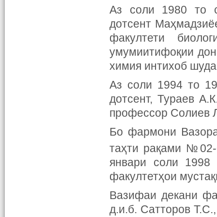
Аз соли 1980 то с
дотсент Маҳмадзиёе
факултети биолог
умумиитифоқии дони
химия интихоб шуда
Аз соли 1994 то 19
дотсент, Тураев А.К
профессор Солиев Л
Бо фармони Вазора
таҳти рақами №02
январи соли 1998 
факултетҳои мустақ
Вазифаи декани фа
д.и.б. Сатторов Т.С