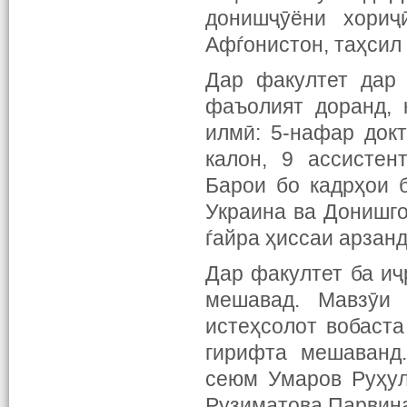
донишҷӯёни хориҷ
Афѓонистон, таҳсил
Дар факултет дар 
фаъолият доранд, 
илмӣ: 5-нафар док
калон, 9 ассистен
Барои бо кадрҳои 
Украина ва Донишго
ѓайра ҳиссаи арзанд
Дар факултет ба иҷ
мешавад. Мавзӯи 
истеҳсолот вобаст
гирифта мешаванд.
сеюм Умаров Руҳул
Рузиматова Парвина