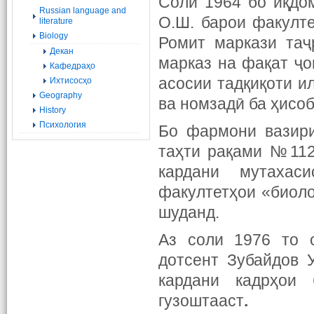
Соли 1964 бо иқдо
Russian language and
О.Ш. барои факулт
literature
Biology
Ромит маркази таҷ
Декан
марказ на фақат ҷо
Кафедраҳо
асосии тадқиқоти и
Ихтисосҳо
Geography
ва номзадӣ ба ҳисо
History
Психология
Бо фармони вазири
таҳти рақами №112
кардани мутахаси
факултетҳои «биоло
шуданд.
Аз соли 1976 то с
дотсент Зубайдов 
кардани кадрҳои 
гузоштааст
.