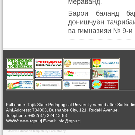
мераванд.
Барои баланд ба
донишҷуён таҷрибаи
ва гимназияи № 9-и
Full name: Tajik State Pedagogical University named after Sadriddi
Aini.Address: 734003, Dushanbe City, 121, Rudaki Avenue.
Telephone: +992(37) 224-13-83
WWW: www.tgpu.tj E-mail: info@tgpu.tj
Joomla
Education template
by
Earn Money
.