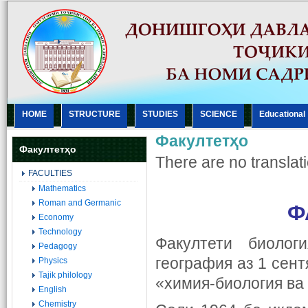
HOME
STRUCTURE
STUDIES
SCIENCE
Еducational
Факултетҳо
Факултетҳо
There are no translati
FACULTIES
Mathematics
Roman and Germanic
Ф
Economy
Technology
Факултети биолог
Pedagogy
география аз 1 сен
Physics
Tajik philology
«химия-биология ва
English
Chemistry