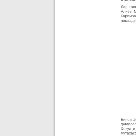
Дар таш
Алиев, М
Каримов,
номзади
Бинои фа
филолог
Факулте
мутахас