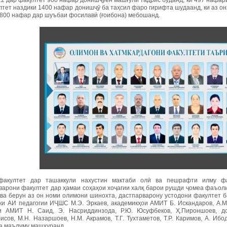
12 дар факултет 900 нафар донишҷӯён машғули тадрис буданд, ки 497 нафар
лтет наздики 1400 нафар донишҷӯ ба таҳсил фаро гирифта шудаанд, ки аз он
 800 нафар дар шуъбаи фосилавӣ (ғоибона) мебошанд.
акултет дар ташаккули нахустин мактаби олӣ ва пешрафти илму фа
варони факултет дар ҳамаи соҳаҳои хоҷагии халқ барои рушди ҷомеа фаъол
 ва берун аз он номи олимони шинохта, дастпарварону устодони факултет 
ки АИ педагогии ИҶШС М.Э. Эркаев, академикҳои АМИТ Б. Искандаров, А.М. 
и АМИТ Н. Саид, Э. Насриддинзода, Р.Ю. Юсуфбеков, Ҳ.Пироншоев, до
исов, М.Н. Назаршоев, Н.М. Акрамов, Т.Г. Тухтаметов, Т.Р. Каримов, А. Ибо
а маълуму машҳуранд.