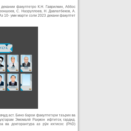
 декании факултетро К.Н. Гаврилкин, Аббос
роншоев, С. Назруллоев, Н. Давлатбеков, А.
Аз 10- уми марти соли 2023 декани факултет
вҷуд аст. Бино барои факултетҳои таърих ва
уҳтарам Эмомалӣ Раҳмон ифтитоҳ гардид.
ра ва докторантура аз рӯи ихтисос (PhD)