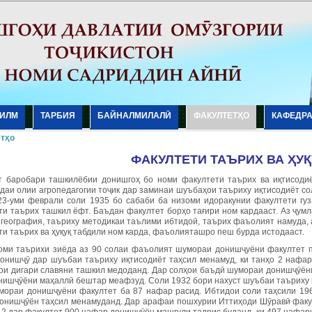
ИЛМ
ТАРБИЯ
БАЙНАЛМИЛАЛӢ
ФАКУЛТЕТҲО
КАФЕДР
тҳо
ФАКУЛТЕТИ ТАЪРИХ ВА ҲУҚ
т баробари ташкилёбии донишгоҳ бо номи факултети таърих ва иқтисодиё
даи олии агропедагогии тоҷик дар заминаи шуъбаҳои таъриху иқтисодиёт с
23-уми феврали соли 1935 бо сабаби ба низоми идоракунии факултети гу
ти таърих ташкил ёфт. Баъдан факултет борҳо тағири ном кардааст. Аз ҷумл
 география, таъриху методикаи таълими ибтидоӣ, таърих фаъолият намуда, 
и таърих ва ҳуқуқ табдили ном карда, фаъолияташро пеш бурда истодааст.
оми таърихи зиёда аз 90 солаи фаъолият шумораи донишҷуёни факултет п
онишҷӯ дар шуъбаи таъриху иқтисодиёт таҳсил менамуд, ки танҳо 2 нафар
ои дигари славяни ташкил медоданд. Дар солҳои баъдӣ шумораи донишҷӯёни
нишҷӯёни маҳаллӣ бештар меафзуд. Соли 1932 бори нахуст шуъбаи таъриху 
мораи донишҷуёни факултет ба 87 нафар расид. Ибтидои соли таҳсили 196
онишҷӯён таҳсил менамуданд. Дар арафаи пошхурии Иттиҳоди Шӯравӣ факу