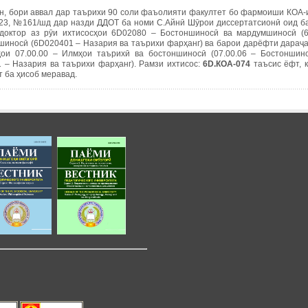
н, бори аввал дар таърихи 90 соли фаъолияти факултет бо фармоиши КОА-и
023, №161/шд дар назди ДДОТ ба номи С.Айнӣ Шӯрои диссертатсионӣ оид б
доктор аз рӯи ихтисосҳои 6D02080 – Бостоншиносӣ ва мардумшиносӣ (
шиносӣ (6D020401 – Назария ва таърихи фарҳанг) ва барои дарёфти дараҷа
ҳои 07.00.00 – Илмҳои таърихӣ ва бостоншиносӣ (07.00.06 – Бостоншин
01 – Назария ва таърихи фарҳанг). Рамзи ихтисос:
6D.КОА-074
таъсис ёфт, 
 ба ҳисоб меравад.