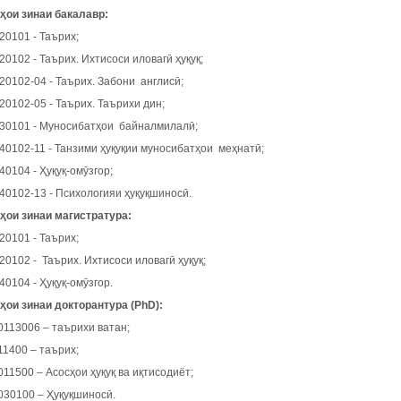
ҳои зинаи бакалавр:
101 - Таърих;
102 - Таърих. Ихтисоси иловагӣ ҳуқуқ;
102-04 - Таърих. Забони англисӣ;
102-05 - Таърих. Таърихи дин;
101 - Муносибатҳои байналмилалӣ;
102-11 - Танзими ҳуқуқии муносибатҳои меҳнатӣ;
104 - Ҳуқуқ-омӯзгор;
102-13 - Психологияи ҳуқуқшиносӣ.
ҳои зинаи магистратура:
101 - Таърих;
102 - Таърих. Ихтисоси иловагӣ ҳуқуқ;
104 - Ҳуқуқ-омӯзгор.
ҳои зинаи докторантура (PhD):
3006 – таърихи ватан;
400 – таърих;
500 – Асосҳои ҳуқуқ ва иқтисодиёт;
0100 – Ҳуқуқшиносӣ.