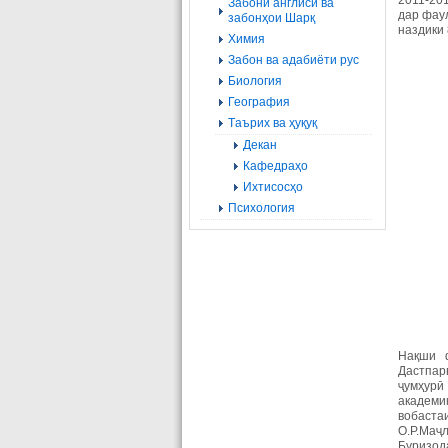
2011-20
Забони англисӣ ва
дар фау
забонҳои Шарқ
наздики
Химия
Забон ва адабиёти рус
Биология
География
Tаърих ва ҳуқуқ
Декан
Кафедраҳо
Ихтисосҳо
Психология
Нақши ф
Дастпар
ҷумҳурӣ
академи
вобаста
О.Р.Маҷл
Буризод