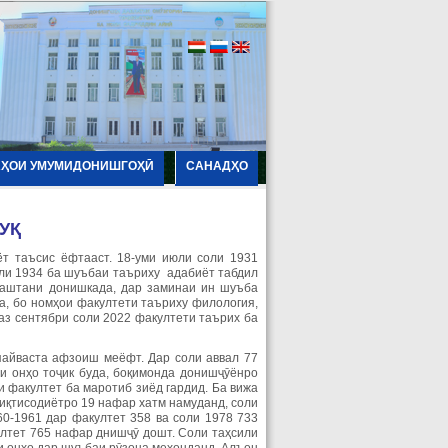
АҲОИ УМУМИДОНИШГОҲӢ
САНАДҲО
УҚ
т таъсис ёфтааст. 18-уми июли соли 1931
оли 1934 ба шуъбаи таъриху адабиёт табдил
заштани донишкада, дар заминаи ин шуъба
а, бо номҳои факултети таъриху филология,
аз сентябри соли 2022 факултети таърих ба
айваста афзоиш меёфт. Дар соли аввал 77
и онҳо тоҷик буда, боқимонда донишҷӯёнро
 факултет ба маротиб зиёд гардид. Ба вижа
иқтисодиётро 19 нафар хатм намуданд, соли
0-1961 дар факултет 358 ва соли 1978 733
лтет 765 нафар днишҷӯ дошт. Соли таҳсили