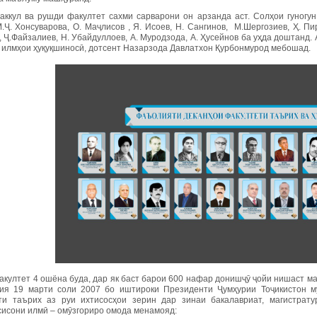
аккул ва рушди факултет сахми сарварони он арзанда аст. Солҳои гуногун
.Ҷ. Хонсуварова, О. Маҷлисов , Я. Исоев, Н. Сангинов, М.Шергозиев, Ҳ. Пи
 Ҷ.Файзалиев, Н. Убайдуллоев, А. Муродзода, А. Ҳусейнов ба уҳда доштанд. 
 илмҳои ҳуқуқшиносӣ, дотсент Назарзода Давлатхон Қурбонмурод мебошад.
култет 4 ошёна буда, дар як баст барои 600 нафар донишҷӯ ҷойи нишаст ма
ия 19 марти соли 2007 бо иштироки Президенти Ҷумҳурии Тоҷикистон м
ти таърих аз руи ихтисосҳои зерин дар зинаи бакалавриат, магистрату
сисони илмӣ – омӯзгориро омода менамояд: