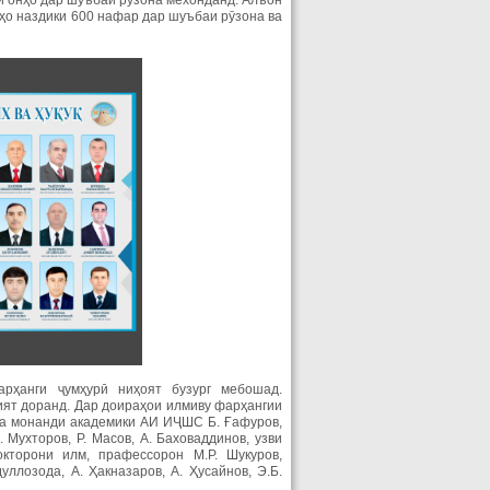
и онҳо дар шуъбаи рӯзона мехонданд. Алъон
ҳо наздики 600 нафар дар шуъбаи рӯзона ва
рҳанги ҷумҳурӣ ниҳоят бузург мебошад.
ият доранд. Дар доираҳои илмиву фарҳангии
ба монанди академики АИ ИҶШС Б. Ғафуров,
Мухторов, Р. Масов, А. Баховаддинов, узви
кторони илм, прафессорон М.Р. Шукуров,
дуллозода, А. Ҳакназаров, А. Ҳусайнов, Э.Б.