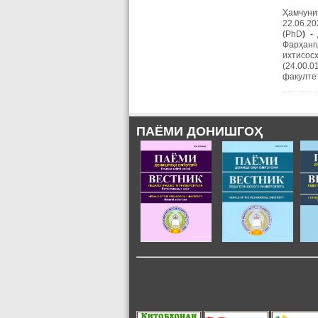
Ҳамчуни
22.06.2
(PhD
) -
Фарҳанг
ихтисос
(24.00.
факултет
ПАЁМИ ДОНИШГОҲ