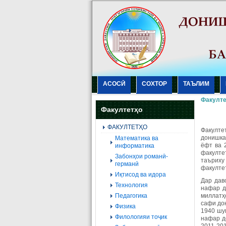
АСОСӢ
СОХТОР
ТАЪЛИМ
Факулте
Факултетҳо
ФАКУЛТЕТҲО
Факулте
донишка
Mатематика ва
ёфт ва 
информатика
факулте
Забонҳои романӣ-
таъриху
германӣ
факултет
Иқтисод ва идора
Дар дав
Технология
нафар д
Педагогика
миллатҳ
сафи до
Физика
1940 шу
Филологияи тоҷик
нафар д