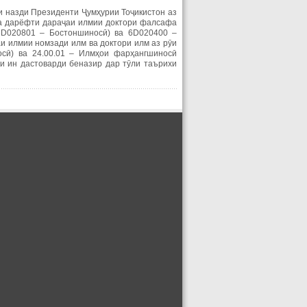
 назди Президенти Ҷумҳурии Тоҷикистон аз
а
дарёфти дараҷаи илмии доктори фалсафа
6D020801 – Бостоншиносӣ) ва 6D020400 –
и илмии номзади илм ва доктори илм аз рӯи
осӣ) ва 24.00.01 – Илмҳои фарҳангшиносӣ
ки ин дастоварди беназир дар тӯли таърихи