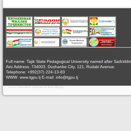
Full name: Tajik State Pedagogical University named after Sadriddi
Aini.Address: 734003, Dushanbe City, 121, Rudaki Avenue.
Telephone: +992(37) 224-13-83
WWW: www.tgpu.tj E-mail: info@tgpu.tj
Joomla
Education template
by
Earn Money
.