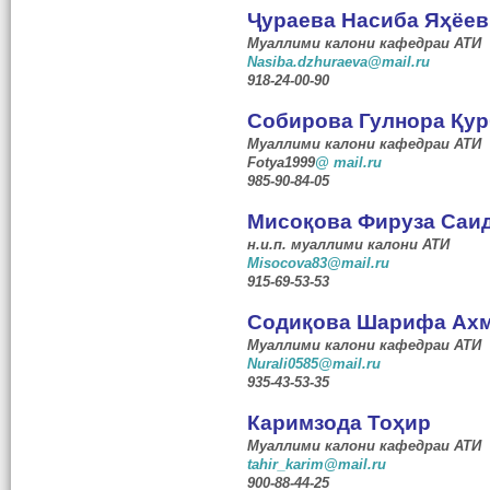
Ҷ
ураева Насиба Я
ҳ
ёев
Муаллими калони кафедраи АТИ
Nasiba.dzhuraeva@mail.ru
918-
24-00-90
C
обирова Гулнора
Қ
ур
Муаллими калони кафедраи АТИ
Fotya1
999
@ mail.ru
985-90-84-05
Мисо
қ
ова Фируза Саи
н.и.п. муаллими калони АТИ
Misocova83@mail.ru
915-69-53-53
C
оди
қ
ова Шарифа Ах
Муаллими калони кафедраи АТИ
Nurali0585@mail.ru
935-43-53-35
Каримзода То
ҳ
ир
Муаллими калони кафедраи АТИ
tahir_karim@mail.ru
900-88-44-25