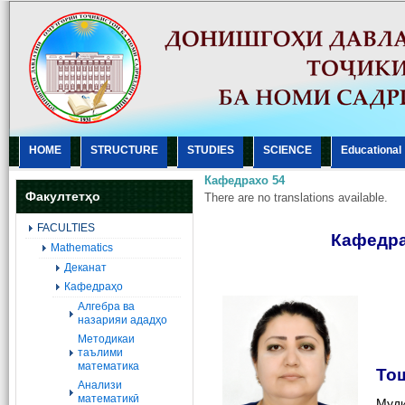
HOME
STRUCTURE
STUDIES
SCIENCE
Еducational
Кафедрахо 54
Факултетҳо
There are no translations available.
FACULTIES
Кафедра
Mathematics
Деканат
Кафедраҳо
Алгебра ва
назарияи ададҳо
Методикаи
таълими
математика
То
Анализи
математикӣ
Муд