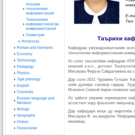
Асосҳои
номз
технологияи
информатсионӣ
E-ma
Tехнологияи
Тел
информатсионӣ ва
коммуникатсионӣ
Геометрия
Таърихи каф
Ихтисосҳо
Roman and Germanic
Кафедраи умумидонишгоҳиим асосҳ
технологияи информатсионии комму
Economy
Technology
Аз соли таъсисёбии кафедраи АТИ 
инҷониб н.и.п., дотсент Тошпулот
Pedagogy
Мисоқова Фирӯза Сайдалиевна ва с
Physics
Tajik philology
Дар соли 2021 Ҷураева Гулшан Хай
ҷойи дуюмро сазовор гардид. Худ
English
Исмоили Сомонӣ барои олимони ҷаво
Chemistry
Аз ҳайати умумии кормандони каф
Russian language and
literature
ассистент кору фаъолият мекунанд
Biology
Дар кафедара моҳе ду маротиба с
Geography
Мисоқова Ф. ва маҳфили “Информат
мешавад.
History
Психология