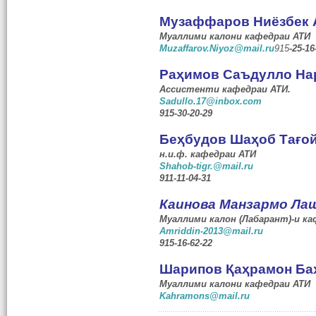
Музаффаров Ниёзбек 
Муаллими калони кафедраи АТИ
Muzaffarov.Niyoz@mail.ru
915
-25-16
Ра
ҳ
имов Саъдулло На
Ассистенти кафедраи АТИ.
Sadullo.17@inbox.com
915-30-20-29
Беҳбудов Шаҳоб Тағо
н
.
и
.
ф
.
кафедраи
АТИ
Shahob-tigr.@mail.ru
911-11-04-31
Каинова Манзармо Ла
Муаллими калон (
Лабарант
)-и
ка
Amriddin-2013@mail.ru
915-16-62-22
Шарипов Қаҳрамон Ба
Муаллими калони кафедраи АТИ
Kahramons@mail.ru