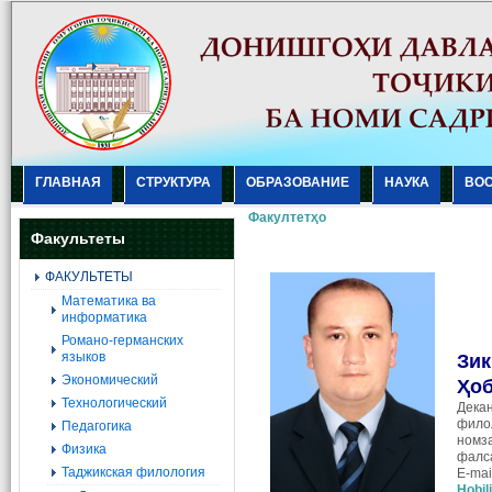
ГЛАВНАЯ
СТРУКТУРА
ОБРАЗОВАНИЕ
НАУКА
ВО
Факултетҳо
Факультеты
ФАКУЛЬТЕТЫ
Mатематика ва
информатика
Романо-германских
языков
Зик
Экономический
Ҳо
Технологический
Дека
фило
Педагогика
номз
Физика
фалс
Таджикская филология
E-mai
Hobil