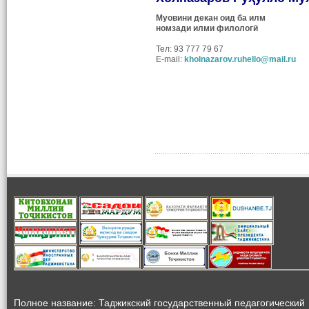
Муовини декан оид ба илм
номзади илми филологӣ
Тел: 93 777 79 67
E-mail:
kholnazarov.ruhello@mail.ru
Полное название: Таджикский государственный педагогический