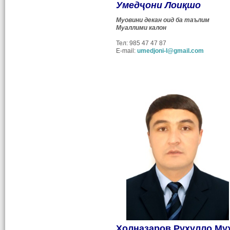
Умедҷони Лоиқшо
Муовини декан оид ба таълим
Муаллими калон
Тел: 985 47 47 87
E-mail:
umedjoni-l@gmail.com
Холназаров Руҳулло Му