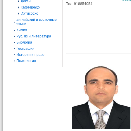
Декан
Tел. 918854054
Кафедраҳо
Ихтисосҳо
английский и восточные
языки
Химия
Рус. яз и литература
Биология
География
История и право
Психология