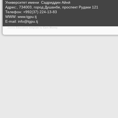
Университет
имени Садриддин Айнӣ
Адрес:, 734003, город Душанбе, проспект Рудаки 121
Телефон: +992(37) 224-13-83
WWW: www.tgpu.tj
E-mail: info@tgpu.tj
Joomla
Education template
by
Earn Money
.