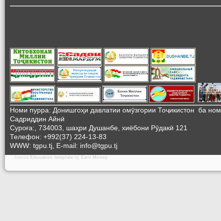
Номи пурра: Донишгоҳи давлатии омӯзгории Тоҷикистон ба но
Садриддин Айнӣ
Суроға:, 734003, шаҳри Душанбе, хиёбони Рӯдакӣ 121
Телефон: +992(37) 224-13-83
WWW: tgpu.tj, E-mail: info@tgpu.tj
Joomla
Education template
by
Earn Money
.