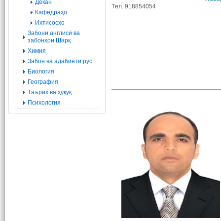
Декан
Tел. 918854054
Кафедраҳо
Ихтисосҳо
Забони англисӣ ва
забонҳои Шарқ
Химия
Забон ва адабиёти рус
Биология
География
Tаърих ва ҳуқуқ
Психология