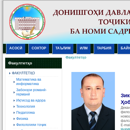
АСОСӢ
СОХТОР
ТАЪЛИМ
ИЛМ
ТАРБИЯ
БАЙ
Факултетҳо
Факултетҳо
ФАКУЛТЕТҲО
Mатематика ва
информатика
Забонҳои романӣ-
германӣ
Зик
Иқтисод ва идора
Ҳо
Технология
Дека
фило
Педагогика
номз
Физика
фалс
Филологияи тоҷик
E-mai
Hobil