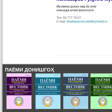
Муовини декан оид ба илм
номзади илми филологӣ
Тел: 93 777 79 67
E-mail:
kholnazarov.ruhello@mail.ru
ПАЁМИ ДОНИШГОҲ