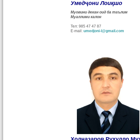
Умедҷони Лоиқшо
Муовини декан оид ба таълим
Муаллими калон
Тел: 985 47 47 87
E-mail:
umedjoni-l@gmail.com
Холназаров Руҳулло Му