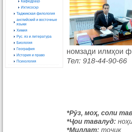
Кафедраҳо
Ихтисосҳо
Таджикская филология
английский и восточные
языки
Химия
Рус. яз и литература
Биология
География
номзади илмҳои ф
История и право
Тел: 918-44-90-66
Психология
*Рӯз, моҳ, соли та
*Ҷои тавалуд:
ноҳ
*Миллат:
тоҷик