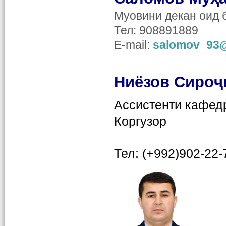
Муовини декан оид 
Тел: 908891889
E-mail:
salomov_93@
Ниёзов Сиро
ҷ
Ассистенти
кафедр
Коргузор
Тел: (+992)
902-22-