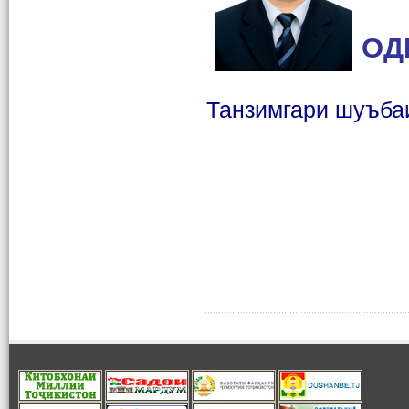
ОД
Танзимгари шуъба