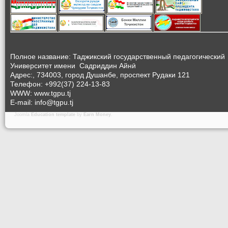
Полное название: Таджикский государственный педагогический
Университет
имени Садриддин Айнӣ
Адрес:, 734003, город Душанбе, проспект Рудаки 121
Телефон: +992(37) 224-13-83
WWW: www.tgpu.tj
E-mail: info@tgpu.tj
Joomla
Education template
by
Earn Money
.