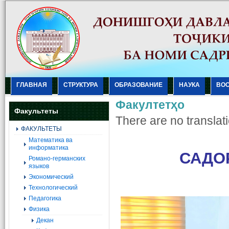
ГЛАВНАЯ
СТРУКТУРА
ОБРАЗОВАНИЕ
НАУКА
ВО
Факултетҳо
Факультеты
There are no translati
ФАКУЛЬТЕТЫ
Mатематика ва
информатика
САДО
Романо-германских
языков
Экономический
Технологический
Педагогика
Физика
Декан