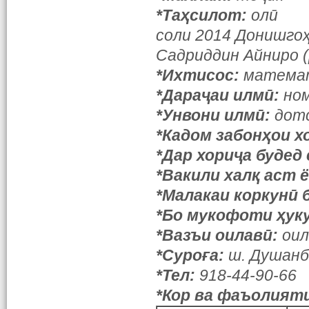
*Таҳсилот:
олӣ
соли 2014 Донишго
Садриддин Айниро 
*Ихтисос:
матема
*Дараҷаи илмӣ:
но
*Унвони илмӣ:
дот
*Кадом забонҳои х
*Дар хориҷа будед ё
*Вакили халқ аст ё
*Малакаи коркунӣ
*Бо мукофоти ҳук
*Вазъи оилавӣ:
оил
*Суроға:
ш. Душанбе
*Тел:
918-44-90-66
*Кор ва фаъолияти