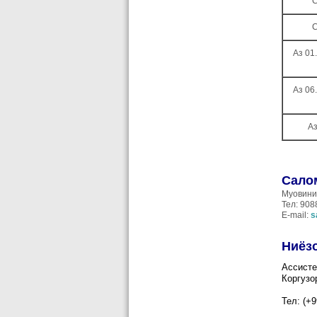
С
С
Аз 01
Аз 06
Аз
Сало
Муовини
Тел: 90
E-mail:
s
Ниёз
Ассисте
Коргузо
Тел: (+9