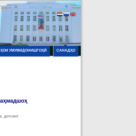
АҲОИ УМУМИДОНИШГОҲӢ
САНАДҲО
Маҳмадшоҳ
, дотсент