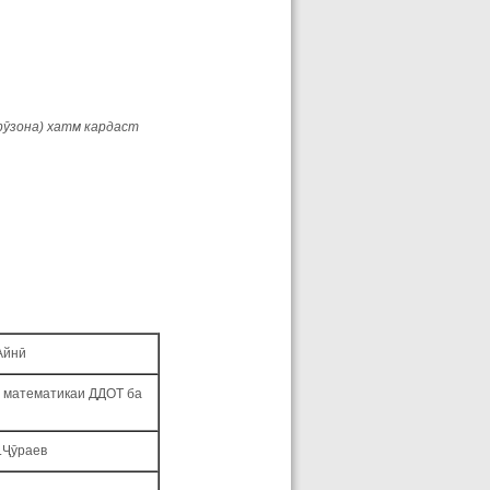
рӯзона) хатм кардаст
Айнӣ
 математикаи ДДОТ ба
.Ҷӯраев