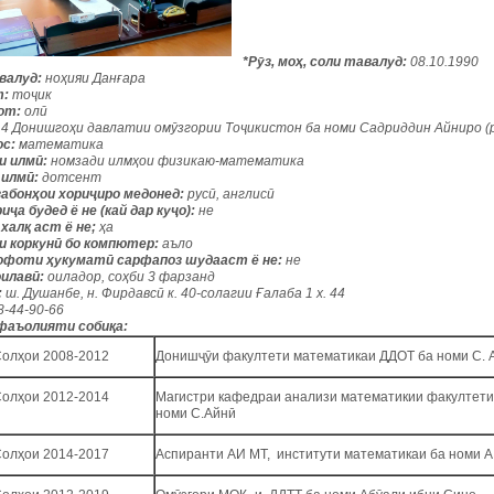
*Рӯз, моҳ, соли тавалуд:
08.10.1990
валуд:
ноҳияи Данғара
т:
тоҷик
лот:
олӣ
14 Донишгоҳи давлатии омӯзгории Тоҷикистон ба номи Садриддин Айниро (
ос:
математика
и илмӣ:
номзади илмҳои физикаю-математика
 илмӣ:
дотсент
забонҳои хориҷиро медонед:
русӣ, англисӣ
иҷа будед ё не (кай дар куҷо):
не
 халқ аст ё не;
ҳа
и коркунӣ бо компютер:
аъло
офоти ҳукуматӣ сарфапоз шудааст ё не:
не
оилавӣ:
оиладор, соҳби 3 фарзанд
:
ш. Душанбе, н. Фирдавсӣ к. 40-солагии Ғалаба 1 х. 44
8-44-90-66
 фаъолияти собиқа:
олҳои 2008-2012
Донишҷӯи факултети математикаи ДДОТ ба номи С. 
олҳои 2012-2014
Магистри кафедраи анализи математикии факултети
номи С.Айнӣ
олҳои 2014-2017
Аспиранти АИ МТ, институти математикаи ба номи А