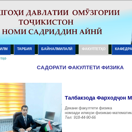
ИЛМ
ТАРБИЯ
БАЙНАЛМИЛАЛӢ
ФАКУЛТЕТҲО
КАФЕДР
тҳо
САДОРАТИ ФАКУЛТЕТИ ФИЗИКА
Талбакзода Фарходҷон 
Декани факултети физика
номзади илмҳои физикаю-математика
Тел: 918-44-90-66