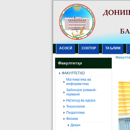
АСОСӢ
СОХТОР
ТАЪЛИМ
Факулте
Факултетҳо
ФАКУЛТЕТҲО
Mатематика ва
информатика
Забонҳои романӣ-
германӣ
Иқтисод ва идора
Технология
Педагогика
Физика
Декан