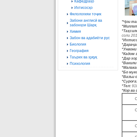
Кафедраҳо
Ихтисосҳо
Филологияи тоҷик
Забони англисӣ ва
*Ҷои та
забонҳои Шарқ
*Милла
*Таҳси
Химия
соли 20
Забон ва адабиёти рус
*Ихтис
Биология
*Дараҷа
*Унвони
География
*Кадом 
Tаърих ва ҳуқуқ
*Дар хор
*Вакили
Психология
*Малака
*Бо мук
*Вазъи 
*Суроға
*Тел:
91
*Кор ва
С
С
С