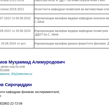
олҳои 2012-2019
Омӯзгори МОҚ -и ДДТТ ба номи Абӯали ибни Сино
олхои 2019-2021
Ассистенти кафедраи геометрия ва математикаи ол
.07.2022 то 06.09.2022
Иҷрокунандаи вазифаи мудири кафедраи анализи м
С.Айнӣ
.09.2022 то
26.08.2024
Иҷрокунандаи вазифаи мудири кафедраи геометрия 
ДДОТ ба С. Айнӣ
 26.08.2024
то ҳол
Иҷрокунандаи вазифаи декани факултети физикаи Д
мов Муҳаммад Алимуродович
 декан оид ба илм
8891889
alomov_93@internet.ru
ов Сиро
ҷиддин
нти
кафедраи физикаи экспериментал
ӣ
,
р
92)
902-22-72-04