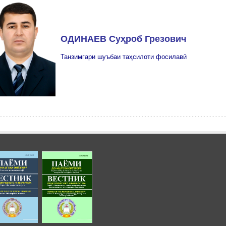
ОДИНАЕВ Суҳроб Грезович
Танзимгари шуъбаи таҳсилоти фосилавӣ