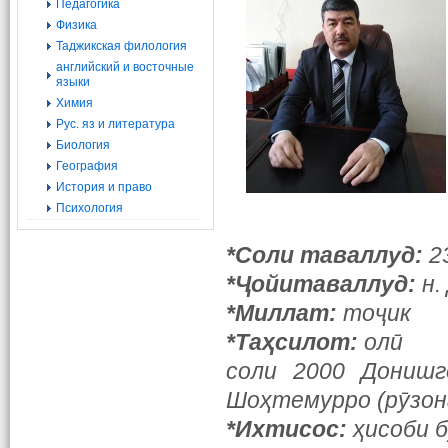
Педагогика
Физика
Таджикская филология
английский и восточные
языки
Химия
Рус. яз и литература
Биология
География
История и право
Психология
*Соли таваллуд:
2
*Ҷойитаваллуд:
н.
*Миллат:
тоҷик
*Таҳсилот:
олӣ
соли 2000 Донишг
Шоҳтемурро (рӯзон
*Ихтисос:
ҳисоби 