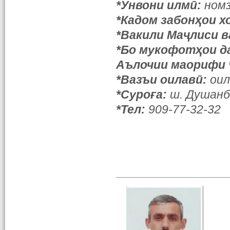
*Унвони илмӣ:
ном
*Кадом забонҳои х
*Вакили Маҷлиси в
*Бо мукофотҳои д
Аълочии маорифи 
*Вазъи оилавӣ:
оил
*Суроға:
ш. Душанб
*Тел:
909-77-32-32