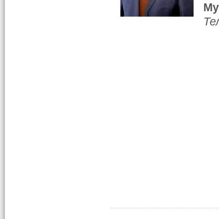
Му
Те