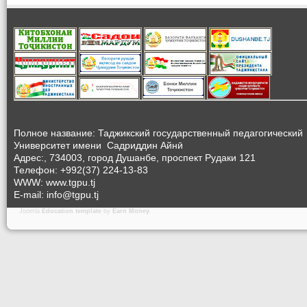
Полное название: Таджикский государственный педагогический
Университет
имени Садриддин Айнӣ
Адрес:, 734003, город Душанбе, проспект Рудаки 121
Телефон: +992(37) 224-13-83
WWW: www.tgpu.tj
E-mail: info@tgpu.tj
Joomla
Education template
by
Earn Money
.