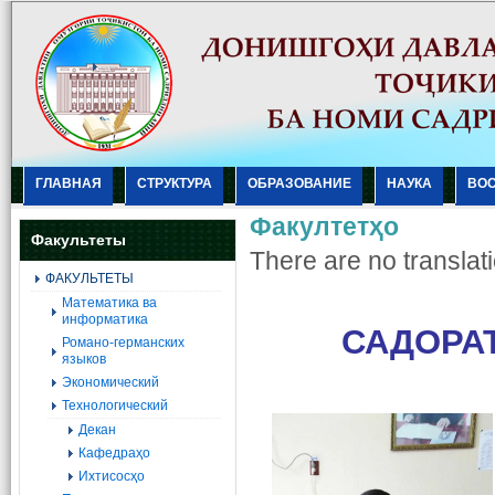
ГЛАВНАЯ
СТРУКТУРА
ОБРАЗОВАНИЕ
НАУКА
ВО
Факултетҳо
Факультеты
There are no translati
ФАКУЛЬТЕТЫ
Mатематика ва
информатика
САДОРА
Романо-германских
языков
Экономический
Технологический
Декан
Кафедраҳо
Ихтисосҳо