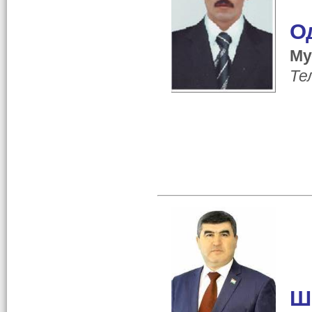
О
Му
Те
Ш