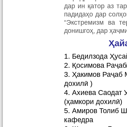
дар ин қатор аз та
падидаҳо дар солҳо
“Экстремизм ва те
донишгоҳ, дар ҳаҷми
Ҳай
1. Бедилзода Ҳусай
2. Қосимова Раҷаб
3. Ҳакимов Раҷаб 
дохилӣ )
4. Ахиева Саодат У
(ҳамкори дохилӣ)
5. Амиров Толиб Ш
кафедра