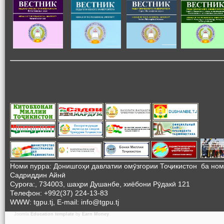
Номи пурра: Донишгоҳи давлатии омӯзгории Тоҷикистон ба но
Садриддин Айнӣ
Суроға:, 734003, шаҳри Душанбе, хиёбони Рӯдакӣ 121
Телефон: +992(37) 224-13-83
WWW: tgpu.tj, E-mail: info@tgpu.tj
Joomla
Education template
by
Earn Money
.