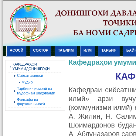
АСОСӢ
СОХТОР
ТАЪЛИМ
ИЛМ
ТАРБИЯ
БАЙ
Кафедраҳои умум
КАФЕДРАҲОИ
УМУМИДОНИШГОҲӢ
КАФ
Сиёсатшиносӣ
Мудир
Кафедраи сиёсатши
Тарбияи ҷисмонӣ ва
мудофиаи шаҳрвандӣ
илмӣ» арзи вуҷу
Фалсафа ва
фарҳангшиносӣ
(коммунизми илмӣ) 
А. Жилин, Н. Салим
Шоимардонов будан
А. Абдуназаров сар