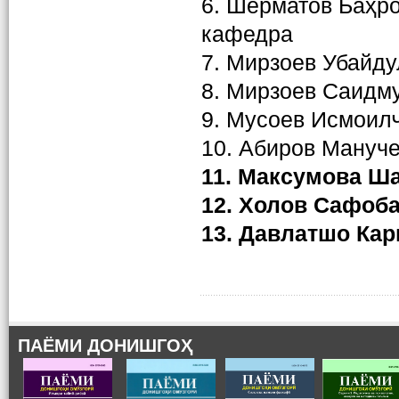
6. Шерматов Баҳро
кафедра
7. Мирзоев Убайду
8. Мирзоев Саидм
9. Мусоев Исмоил
10. Абиров Мануч
11. Максумова Ш
12. Холов Сафоб
13. Давлатшо Ка
ПАЁМИ ДОНИШГОҲ