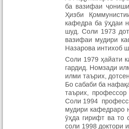
ба вазифаи ҷониши
Ҳизби Қоммунисти
кафедра ба ӯҳдаи н
шуд. Соли 1973 до
вазифаи мудири ка
Назарова интихоб ш
Соли 1979 ҳайати к
гардид. Номзади ил
илми таърих, дотсе
Бо сабаби ба нафақ
таърих, профессор
Соли 1994 професс
мудири кафедраро 
ӯҳда гирифт ва то
соли 1998 доктори 