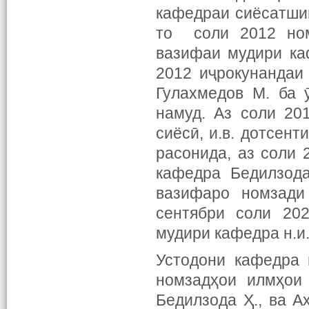
кафедраи сиёсатшин
то соли 2012 ном
вазифаи мудири ка
2012 иҷрокунандаи
Гулахмедов М. ба 
намуд. Аз соли 20
сиёсӣ, и.в. дотсен
расонида, аз соли 
кафедра Бедилзода
вазифаро номзади
сентябри соли 20
мудири кафедра н.и.
Устодони кафедра 
номзадҳои илмҳои 
Бедилзода Ҳ., ва А