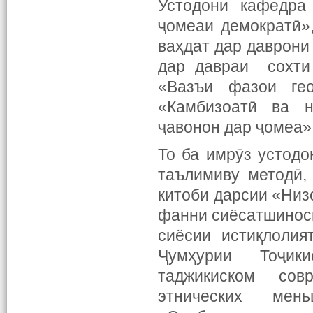
Устодони кафедра
ҷомеаи демократӣ»
ваҳдат дар даврони
дар давраи сохти 
«Вазъи фазои гео
«Камбизоатӣ ва н
ҷавонон дар ҷомеа»
То ба имрӯз устодо
таълимиву методӣ,
китоби дарсии «Низ
фанни сиёсатшиносӣ»
сиёсии истиқлолия
Ҷумҳурии Тоҷик
таджикиском сов
этнических мен