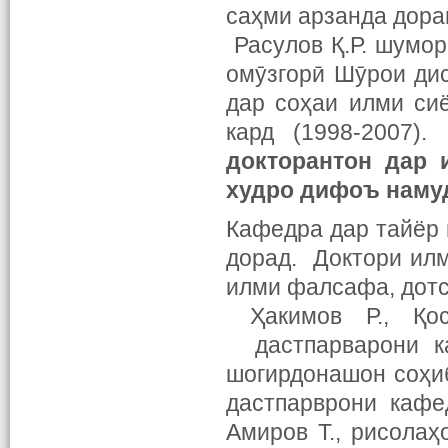
саҳми арзанда дора
Расулов Қ.Р. шумо
омӯзгорӣ Шӯрои ди
дар соҳаи илми си
кард (1998-2007
докторантон дар 
худро дифоъ наму
Кафедра дар тайёр 
дорад. Доктори ил
илми фалсафа, дотс
Ҳакимов Р., Қос
дастпарварони ка
шогирдонашон соҳиб
дастпарврони кафе
Амиров Т., рисола