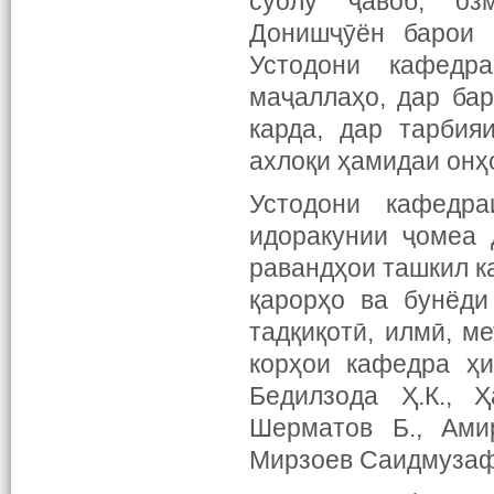
суолу ҷавоб, оз
Донишҷӯён барои 
Устодони кафедр
маҷаллаҳо, дар ба
карда, дар тарбия
ахлоқи ҳамидаи онҳ
Устодони кафедра
идоракунии ҷомеа 
равандҳои ташкил ка
қарорҳо ва бунёди
тадқиқотӣ, илмӣ, м
корҳои кафедра ҳ
Бедилзода Ҳ.К., Ҳ
Шерматов Б., Ами
Мирзоев Саидмузафф