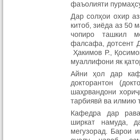
фаъолияти пурмаҳсу
Дар солҳои охир аз
китоб, зиёда аз 50 
чопиро ташкил м
фалсафа, дотсент Д
Ҳакимов Р., Қосимов
муаллифони як қато
Айни ҳол дар каф
докторантон (док
шаҳрвандони хориҷ
тарбиявӣ ва илмию 
Кафедра дар рава
ширкат намуда, д
мегузорад. Барои и