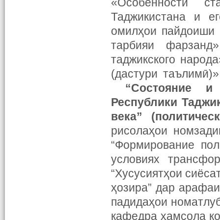
«Особенности ст
Таджикистана и е
омилҳои пайдоиши 
тарбияи фарзанд»
таджикского народа
(дастури таълимӣ)
“Состояние и 
Республики Таджик
века” (политиче
рисолаҳои номзади
“Формирование пол
условиях трансфо
“Хусусиятҳои сиёса
ҳозира” дар арафаи
падидаҳои номатлуб
кафедра ҳамсола к